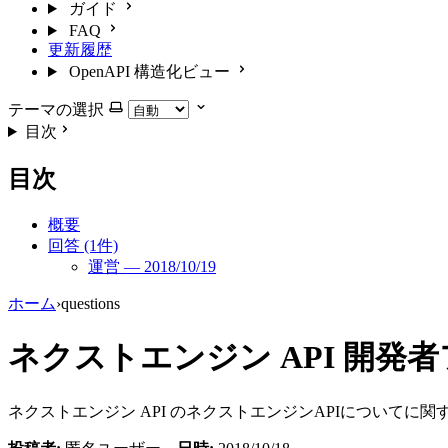
ガイド
FAQ
更新履歴
OpenAPI 構造化ビュー
テーマの選択
目次
目次
概要
回答 (1件)
運営 — 2018/10/19
ホーム
›
questions
ネクストエンジン API 開発者フォ
ネクストエンジン API のネクストエンジンAPIについて