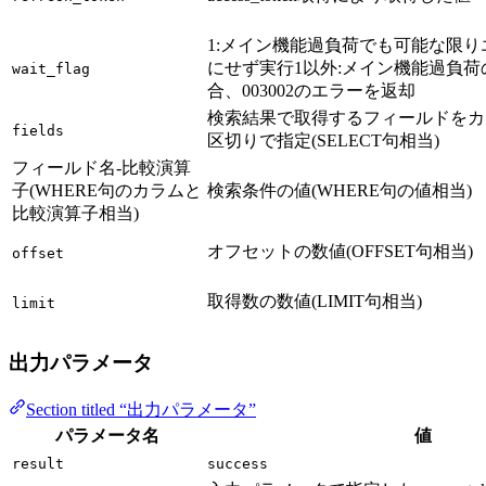
1:メイン機能過負荷でも可能な限り
にせず実行1以外:メイン機能過負荷
wait_flag
合、003002のエラーを返却
検索結果で取得するフィールドをカ
fields
区切りで指定(SELECT句相当)
フィールド名-比較演算
子(WHERE句のカラムと
検索条件の値(WHERE句の値相当)
比較演算子相当)
オフセットの数値(OFFSET句相当)
offset
取得数の数値(LIMIT句相当)
limit
出力パラメータ
Section titled “出力パラメータ”
パラメータ名
値
result
success