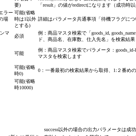
要)
「result」の値がredirectになります（成
エラー
可能(省略
の場
時は1以外
詳細はパラメータ共通事項「待機フラグにつ
とする)
ンマ
例：商品マスタ検索で「goods_id, goods_name,
必須
ド、商品名、在庫数、仕入先名」を検索結果
例：商品マスタ検索でパラメータ：goods_id-l
可能
マスタを検索します
可能(省略
0：一番最初の検索結果から取得、1:２番め
時0)
可能(省略
時10000)
success以外の場合の出力パラメータは