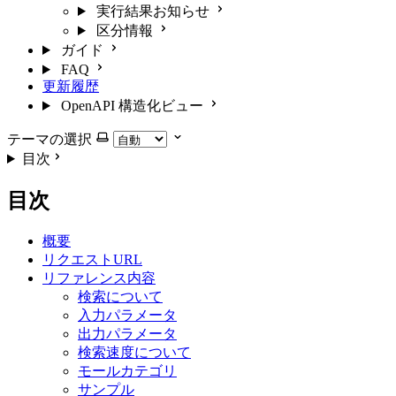
実行結果お知らせ
区分情報
ガイド
FAQ
更新履歴
OpenAPI 構造化ビュー
テーマの選択
目次
目次
概要
リクエストURL
リファレンス内容
検索について
入力パラメータ
出力パラメータ
検索速度について
モールカテゴリ
サンプル