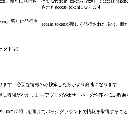
oken／新たに発行さ
有効なrefresh_tokenを指定してacce
されたaccess_tokenになります
oken／新たに発行さ
access_tokenが新しく発行された場合、新
ェクト型)
掛かります。必要な情報のみ検索した方がより高速になります
がかかります(アプリのWebサーバーの性能が低い程顕著です)。
～22:00の時間帯を避けてバックグラウンドで情報を取得するこ