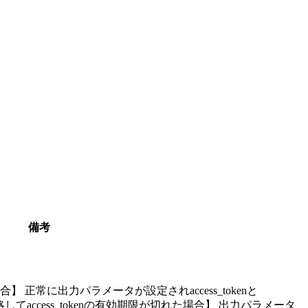
備考
場合】 正常に出力パラメータが設定されaccess_tokenと
省略してaccess_tokenの有効期限が切れた場合】 出力パラメータ