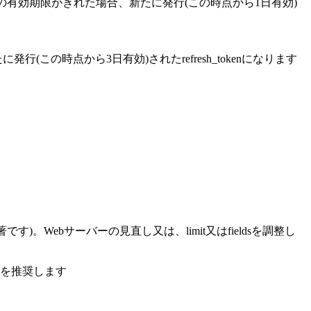
ss_tokenの有効期限がきれた場合、新たに発行(この時点から1日有効)
たに発行(この時点から3日有効)されたrefresh_tokenになります
Webサーバーの見直し又は、limit又はfieldsを調整し
とを推奨します