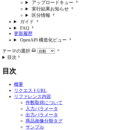
アップロードキュー
実行結果お知らせ
区分情報
ガイド
FAQ
更新履歴
OpenAPI 構造化ビュー
テーマの選択
目次
目次
概要
リクエストURL
リファレンス内容
件数取得について
入力パラメータ
出力パラメータ
商品画像分類タグ
サンプル