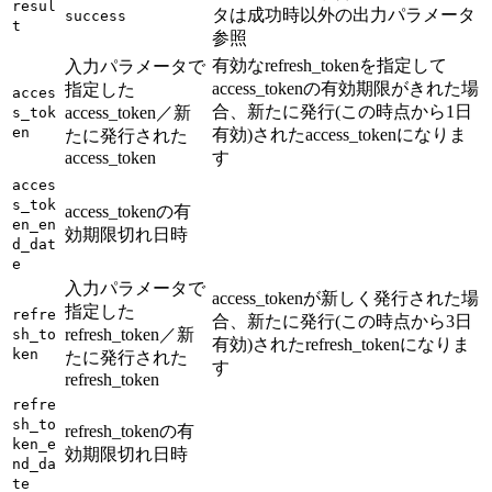
resul
タは成功時以外の出力パラメータ
success
t
参照
有効なrefresh_tokenを指定して
入力パラメータで
access_tokenの有効期限がきれた場
指定した
acces
合、新たに発行(この時点から1日
access_token／新
s_tok
en
有効)されたaccess_tokenになりま
たに発行された
access_token
す
acces
s_tok
access_tokenの有
en_en
効期限切れ日時
d_dat
e
入力パラメータで
access_tokenが新しく発行された場
指定した
refre
合、新たに発行(この時点から3日
refresh_token／新
sh_to
有効)されたrefresh_tokenになりま
ken
たに発行された
す
refresh_token
refre
sh_to
refresh_tokenの有
ken_e
効期限切れ日時
nd_da
te