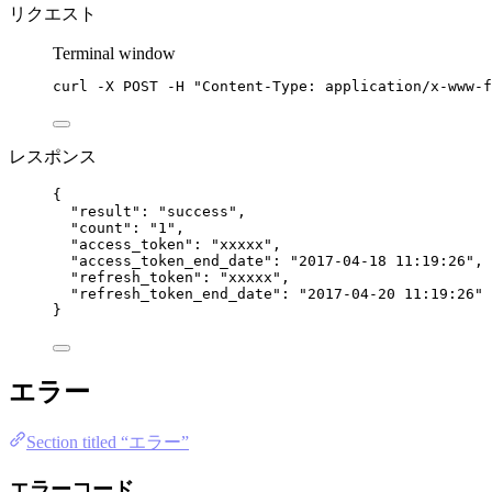
リクエスト
Terminal window
curl
-X
POST
-H
"
Content-Type: application/x-www-f
レスポンス
{
"result"
: 
"
success
"
,
"count"
: 
"
1
"
,
"access_token"
: 
"
xxxxx
"
,
"access_token_end_date"
: 
"
2017-04-18 11:19:26
"
,
"refresh_token"
: 
"
xxxxx
"
,
"refresh_token_end_date"
: 
"
2017-04-20 11:19:26
"
}
エラー
Section titled “エラー”
エラーコード