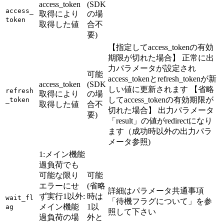
access_token
(SDK
access_
取得により
の場
token
取得した値
合不
要)
【指定してaccess_tokenの有効
期限が切れた場合】 正常に出
力パラメータが設定され
可能
access_tokenとrefresh_tokenが新
access_token
(SDK
しい値に更新されます 【省略
refresh
取得により
の場
してaccess_tokenの有効期限が
_token
取得した値
合不
切れた場合】 出力パラメータ
要)
「result」の値がredirectになり
ます（成功時以外の出力パラ
メータ参照)
1:メイン機能
過負荷でも
可能な限り
可能
エラーにせ
(省略
詳細はパラメータ共通事項
ず実行1以外:
時は
wait_fl
「待機フラグについて」を参
メイン機能
1以
ag
照して下さい
過負荷の場
外と