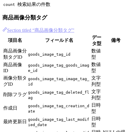
検索結果の件数
count
商品画像分類タグ
Section titled “商品画像分類タグ”
デー
項目名
フィールド名
備考
タ型
商品画像分
数値
goods_image_tag_id
類タグID
型
数値
商品画像
goods_image_tag_goods_imag
ID
型
e_id
画像分類タ
文字
goods_image_tag_image_tag_
グID
列型
id
文字
goods_image_tag_deleted_fl
削除フラグ
列型
ag
日時
goods_image_tag_creation_d
作成日
型
ate
日時
goods_image_tag_last_modif
最終更新日
型
ied_date