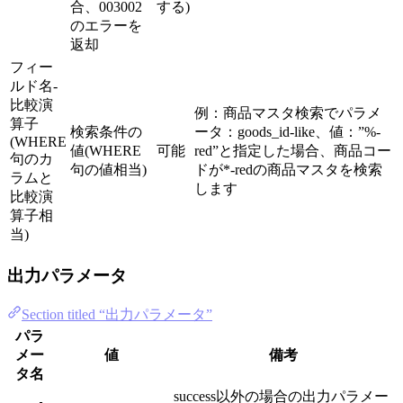
合、003002
する)
のエラーを
返却
フィー
ルド名-
比較演
例：商品マスタ検索でパラメ
算子
検索条件の
ータ：goods_id-like、値：”%-
(WHERE
値(WHERE
可能
red”と指定した場合、商品コー
句のカ
句の値相当)
ドが*-redの商品マスタを検索
ラムと
します
比較演
算子相
当)
出力パラメータ
Section titled “出力パラメータ”
パラ
メー
値
備考
タ名
success以外の場合の出力パラメー