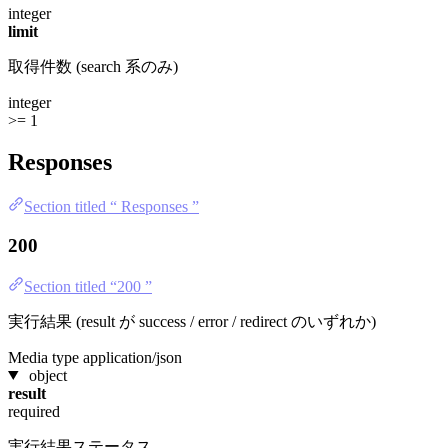
integer
limit
取得件数 (search 系のみ)
integer
>= 1
Responses
Section titled “ Responses ”
200
Section titled “200 ”
実行結果 (result が success / error / redirect のいずれか)
Media type
application/json
object
result
required
実行結果ステータス