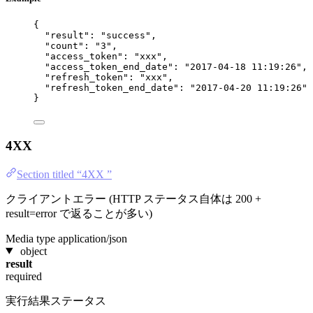
{
"result"
: 
"
success
"
,
"count"
: 
"
3
"
,
"access_token"
: 
"
xxx
"
,
"access_token_end_date"
: 
"
2017-04-18 11:19:26
"
,
"refresh_token"
: 
"
xxx
"
,
"refresh_token_end_date"
: 
"
2017-04-20 11:19:26
"
}
4XX
Section titled “4XX ”
クライアントエラー (HTTP ステータス自体は 200 +
result=error で返ることが多い)
Media type
application/json
object
result
required
実行結果ステータス