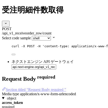
受注明細件数取得
POST
/api_v1_receiveorder_row/count
Select code sample
curl
-X
POST
-H
'
content-type: application/x-www-f
ネクストエンジン API ゲートウェイ
required
Request Body
Section titled “Request Body required ”
Media type
application/x-www-form-urlencoded
object
access_token
required