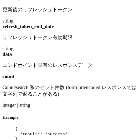
更新後のリフレッシュトークン
string
refresh_token_end_date
リフレッシュトークン有効期限
string
data
エンドポイント固有のレスポンスデータ
count
Count/search 系のヒット件数 (form-urlencoded レスポンスでは
文字列で返ることがある)
integer | string
Example
{
"result"
: 
"
success
"
}