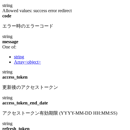
string
Allowed values:
success
error
redirect
code
エラー時のエラーコード
string
message
One of:
string
Array<object>
string
access_token
更新後のアクセストークン
string
access_token_end_date
アクセストークン有効期限 (YYYY-MM-DD HH:MM:SS)
string
refresh_token