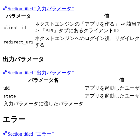
Section titled “入力パラメータ”
パラメータ
値
ネクストエンジンの「アプリを作る」 -> 該当
client_id
-> 「API」タブにあるクライアントID
ネクストエンジンへのログイン後、リダイレクト
redirect_uri
する
出力パラメータ
Section titled “出力パラメータ”
パラメータ名
値
uid
アプリを起動したユーザー
アプリを起動したユーザーの
state
入力パラメータに渡したパラメータ
エラー
Section titled “エラー”