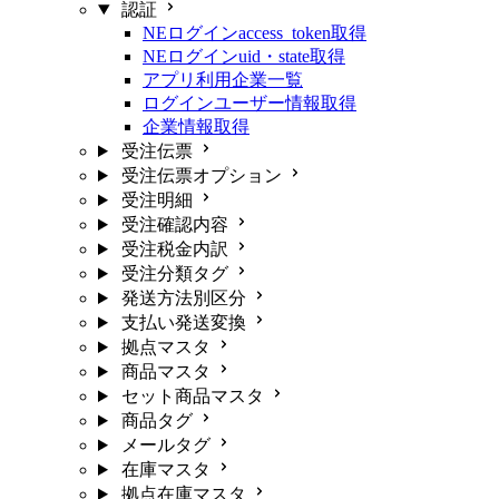
認証
NEログインaccess_token取得
NEログインuid・state取得
アプリ利用企業一覧
ログインユーザー情報取得
企業情報取得
受注伝票
受注伝票オプション
受注明細
受注確認内容
受注税金内訳
受注分類タグ
発送方法別区分
支払い発送変換
拠点マスタ
商品マスタ
セット商品マスタ
商品タグ
メールタグ
在庫マスタ
拠点在庫マスタ