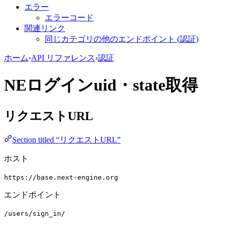
エラー
エラーコード
関連リンク
同じカテゴリの他のエンドポイント (認証)
ホーム
›
API リファレンス
›
認証
NEログインuid・state取得
リクエストURL
Section titled “リクエストURL”
ホスト
https://base.next-engine.org
エンドポイント
/users/sign_in/