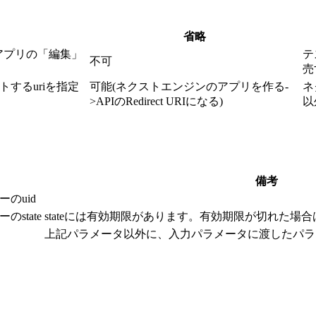
省略
アプリの「編集」
テ
不可
売
するuriを指定
可能(ネクストエンジンのアプリを作る-
ネ
>APIのRedirect URIになる)
以
備考
のuid
state
stateには有効期限があります。有効期限が切れた場
上記パラメータ以外に、入力パラメータに渡したパラ