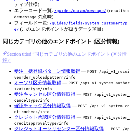
ティブ仕様)
エラーコード一覧:
(
/
/guides/param/message/
result
co
/
の意味)
de
message
フィールド一覧:
/guides/fields/system_customertyp
(このエンドポイントが扱うデータ項目)
e/
同じカテゴリの他のエンドポイント (区分情報)
Section titled “同じカテゴリの他のエンドポイント (区分情
報)”
受注一括登録パターン情報取得
—
POST /api_v1_recei
veorder_uploadpattern/info
オーソリ区分情報取得
—
POST /api_v1_system_author
izationtype/info
受注キャンセル区分情報取得
—
POST /api_v1_system_
canceltype/info
確認チェック区分情報取得
—
POST /api_v1_system_co
nfirmcheck/info
クレジット承認区分情報取得
—
POST /api_v1_system_
creditapprovaltype/info
クレジットオーソリセンター区分情報取得
—
POST /ap