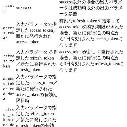
success以外の場合の出力パラメ
resul
ータは成功時以外の出力パラメ
success
t
ータ参照
有効なrefresh_tokenを指定して
入力パラメータで指
access_tokenの有効期限がきれた
acces
定したaccess_token／
場合、新たに発行(この時点か
s_tok
新たに発行された
en
ら1日有効)されたaccess_tokenに
access_token
なります
access_tokenが新しく発行された
入力パラメータで指
refre
場合、新たに発行(この時点か
定したrefresh_token
sh_to
ら3日有効)されたrefresh_tokenに
／新たに発行された
ken
refresh_token
なります
入力パラメータで指
acces
定したaccess_token／
s_tok
新たに発行された
en_en
d_dat
access_tokenの有効期
e
限日時
入力パラメータで指
refre
定したrefresh_token
sh_to
／新たに発行された
ken_e
nd_da
refresh_tokenの有効