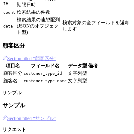
te
期限日時
検索結果の件数
count
検索結果の連想配列
検索対象の全フィールドを返却
(JSONのオブジェク
data
します
ト型)
顧客区分
Section titled “顧客区分”
項目名
フィールド名
データ型
備考
顧客区分
文字列型
customer_type_id
顧客名
文字列型
customer_type_name
サンプル
サンプル
Section titled “サンプル”
リクエスト