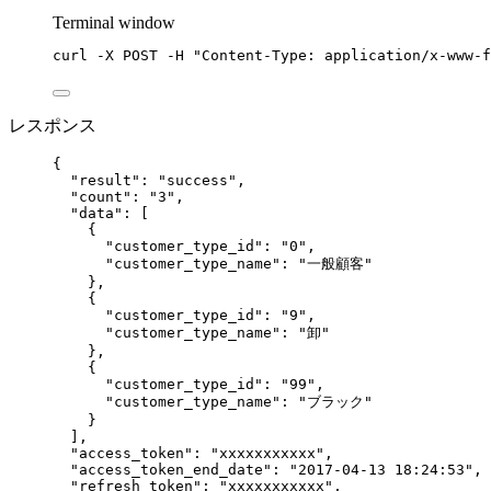
Terminal window
curl
-X
POST
-H
"
Content-Type: application/x-www-f
レスポンス
{
"result"
: 
"
success
"
,
"count"
: 
"
3
"
,
"data"
: [
{
"customer_type_id"
: 
"
0
"
,
"customer_type_name"
: 
"
一般顧客
"
},
{
"customer_type_id"
: 
"
9
"
,
"customer_type_name"
: 
"
卸
"
},
{
"customer_type_id"
: 
"
99
"
,
"customer_type_name"
: 
"
ブラック
"
}
],
"access_token"
: 
"
xxxxxxxxxxx
"
,
"access_token_end_date"
: 
"
2017-04-13 18:24:53
"
,
"refresh_token"
: 
"
xxxxxxxxxxx
"
,