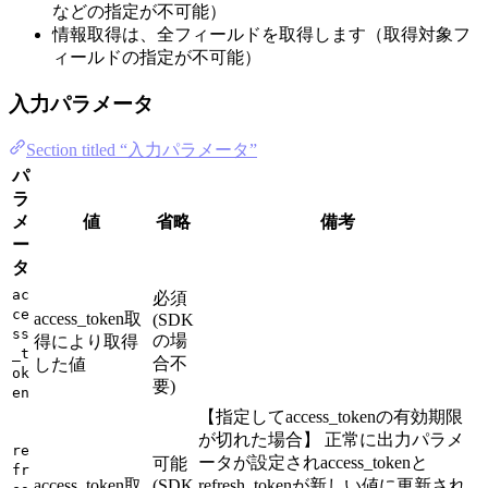
などの指定が不可能）
情報取得は、全フィールドを取得します（取得対象フ
ィールドの指定が不可能）
入力パラメータ
Section titled “入力パラメータ”
パ
ラ
メ
値
省略
備考
ー
タ
ac
必須
ce
access_token取
(SDK
ss
の場
得により取得
_t
合不
した値
ok
要)
en
【指定してaccess_tokenの有効期限
が切れた場合】 正常に出力パラメ
re
ータが設定されaccess_tokenと
可能
fr
access_token取
(SDK
refresh_tokenが新しい値に更新され