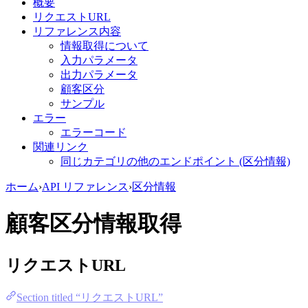
概要
リクエストURL
リファレンス内容
情報取得について
入力パラメータ
出力パラメータ
顧客区分
サンプル
エラー
エラーコード
関連リンク
同じカテゴリの他のエンドポイント (区分情報)
ホーム
›
API リファレンス
›
区分情報
顧客区分情報取得
リクエストURL
Section titled “リクエストURL”