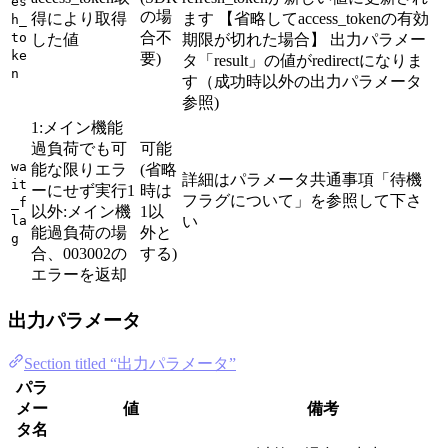
es
の場
得により取得
ます 【省略してaccess_tokenの有効
h_
合不
to
した値
期限が切れた場合】 出力パラメー
ke
要)
タ「result」の値がredirectになりま
n
す（成功時以外の出力パラメータ
参照)
1:メイン機能
過負荷でも可
可能
wa
能な限りエラ
(省略
詳細はパラメータ共通事項「待機
it
ーにせず実行1
時は
フラグについて」を参照して下さ
_f
以外:メイン機
1以
la
い
能過負荷の場
外と
g
合、003002の
する)
エラーを返却
出力パラメータ
Section titled “出力パラメータ”
パラ
メー
値
備考
タ名