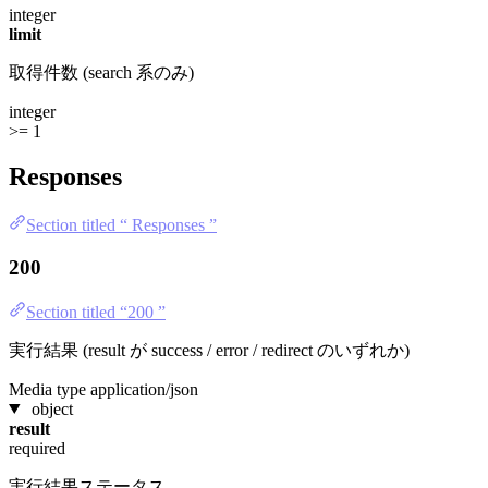
integer
limit
取得件数 (search 系のみ)
integer
>= 1
Responses
Section titled “ Responses ”
200
Section titled “200 ”
実行結果 (result が success / error / redirect のいずれか)
Media type
application/json
object
result
required
実行結果ステータス