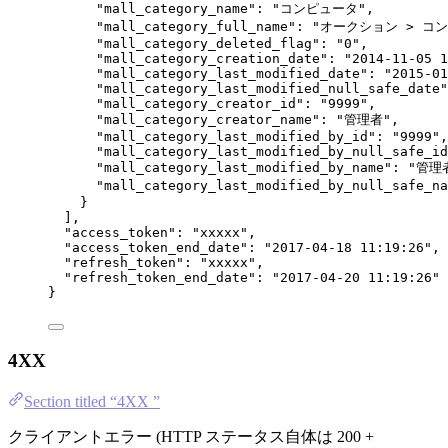
"mall_category_name"
: 
"
コンピュータ
"
,
"mall_category_full_name"
: 
"
オークション > コ
"mall_category_deleted_flag"
: 
"
0
"
,
"mall_category_creation_date"
: 
"
2014-11-05 1
"mall_category_last_modified_date"
: 
"
2015-01
"mall_category_last_modified_null_safe_date"
"mall_category_creator_id"
: 
"
9999
"
,
"mall_category_creator_name"
: 
"
管理者
"
,
"mall_category_last_modified_by_id"
: 
"
9999
"
,
"mall_category_last_modified_by_null_safe_id
"mall_category_last_modified_by_name"
: 
"
管理
"mall_category_last_modified_by_null_safe_na
}
],
"access_token"
: 
"
xxxxx
"
,
"access_token_end_date"
: 
"
2017-04-18 11:19:26
"
,
"refresh_token"
: 
"
xxxxx
"
,
"refresh_token_end_date"
: 
"
2017-04-20 11:19:26
"
}
4XX
Section titled “4XX ”
クライアントエラー (HTTP ステータス自体は 200 +