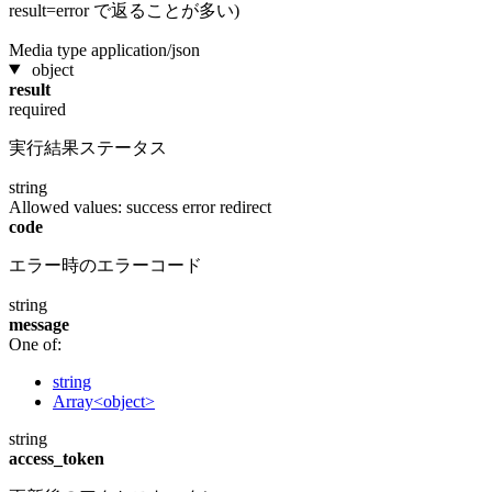
result=error で返ることが多い)
Media type
application/json
object
result
required
実行結果ステータス
string
Allowed values:
success
error
redirect
code
エラー時のエラーコード
string
message
One of:
string
Array<object>
string
access_token