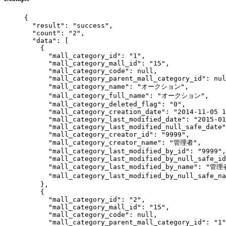
{
"result"
: 
"
success
"
,
"count"
: 
"
2
"
,
"data"
: [
{
"mall_category_id"
: 
"
1
"
,
"mall_category_mall_id"
: 
"
15
"
,
"mall_category_code"
: 
null
,
"mall_category_parent_mall_category_id"
: 
nul
"mall_category_name"
: 
"
オークション
"
,
"mall_category_full_name"
: 
"
オークション
"
,
"mall_category_deleted_flag"
: 
"
0
"
,
"mall_category_creation_date"
: 
"
2014-11-05 1
"mall_category_last_modified_date"
: 
"
2015-01
"mall_category_last_modified_null_safe_date"
"mall_category_creator_id"
: 
"
9999
"
,
"mall_category_creator_name"
: 
"
管理者
"
,
"mall_category_last_modified_by_id"
: 
"
9999
"
,
"mall_category_last_modified_by_null_safe_id
"mall_category_last_modified_by_name"
: 
"
管理
"mall_category_last_modified_by_null_safe_na
},
{
"mall_category_id"
: 
"
2
"
,
"mall_category_mall_id"
: 
"
15
"
,
"mall_category_code"
: 
null
,
"mall_category_parent_mall_category_id"
: 
"
1
"