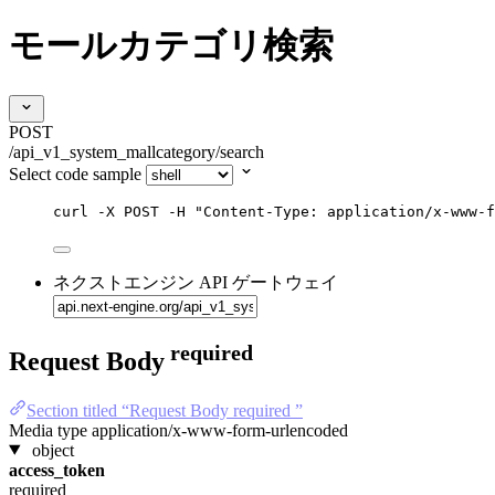
モールカテゴリ検索
POST
/api_v1_system_mallcategory/search
Select code sample
curl
-X
POST
-H
"
Content-Type: application/x-www-f
ネクストエンジン API ゲートウェイ
required
Request Body
Section titled “Request Body required ”
Media type
application/x-www-form-urlencoded
object
access_token
required