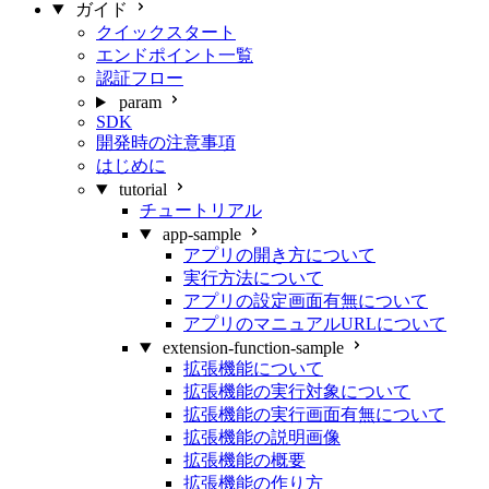
ガイド
クイックスタート
エンドポイント一覧
認証フロー
param
SDK
開発時の注意事項
はじめに
tutorial
チュートリアル
app-sample
アプリの開き方について
実行方法について
アプリの設定画面有無について
アプリのマニュアルURLについて
extension-function-sample
拡張機能について
拡張機能の実行対象について
拡張機能の実行画面有無について
拡張機能の説明画像
拡張機能の概要
拡張機能の作り方