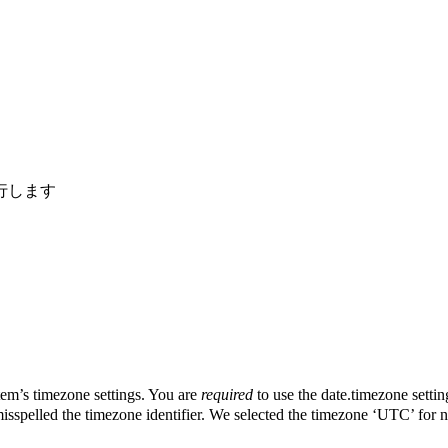
行します
stem’s timezone settings. You are
required
to use the date.timezone settin
misspelled the timezone identifier. We selected the timezone ‘UTC’ for n