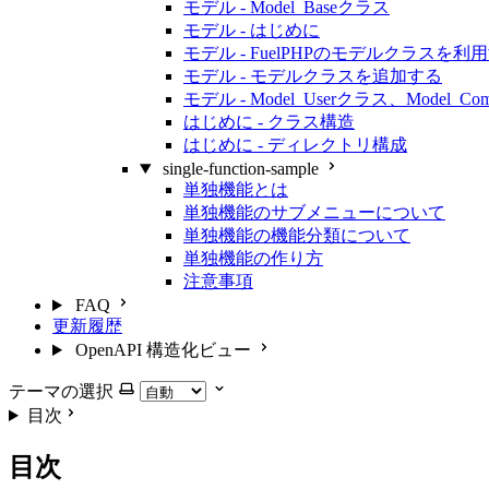
モデル - Model_Baseクラス
モデル - はじめに
モデル - FuelPHPのモデルクラスを利
モデル - モデルクラスを追加する
モデル - Model_Userクラス、Model_C
はじめに - クラス構造
はじめに - ディレクトリ構成
single-function-sample
単独機能とは
単独機能のサブメニューについて
単独機能の機能分類について
単独機能の作り方
注意事項
FAQ
更新履歴
OpenAPI 構造化ビュー
テーマの選択
目次
目次