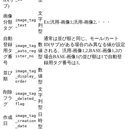
ブ)
文
画像
字
image_tag
分類
Ex:汎用-画像1,汎用-画像2,・・・
列
_text
タグ
型
自動
通常は並び順と同じ。モール/カート
登録
数
ID(サブ)がある場合のみ異なる値が設定
image_tag
用タ
値
される。汎用-画像1,2,BASE-画像1,2の
_auto_reg
ister_no
グ番
型
場合BASE-画像1の並び順は1で自動登
号
録用タグ番号は3。
数
image_tag
並び
値
_display_
順
order
型
文
削除
image_tag
字
フラ
_deleted_
列
グ
flag
型
日
image_tag
作成
時
_creation
日
_date
型