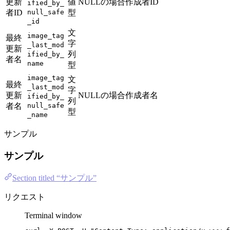
更新
値
NULLの場合作成者ID
ified_by_
者ID
null_safe
型
_id
文
image_tag
最終
字
_last_mod
更新
列
ified_by_
者名
name
型
image_tag
文
最終
_last_mod
字
更新
NULLの場合作成者名
ified_by_
列
者名
null_safe
型
_name
サンプル
サンプル
Section titled “サンプル”
リクエスト
Terminal window