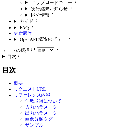
アップロードキュー
実行結果お知らせ
区分情報
ガイド
FAQ
更新履歴
OpenAPI 構造化ビュー
テーマの選択
目次
目次
概要
リクエストURL
リファレンス内容
件数取得について
入力パラメータ
出力パラメータ
画像分類タグ
サンプル