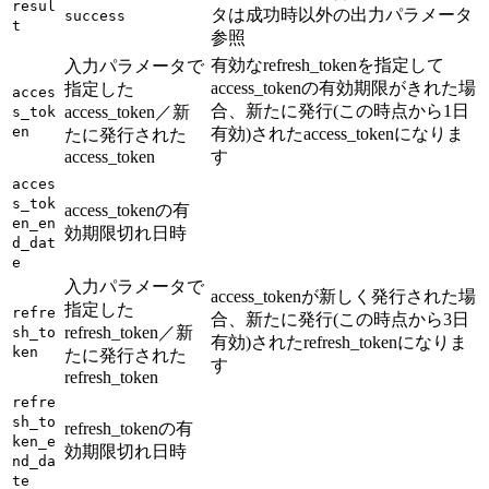
resul
タは成功時以外の出力パラメータ
success
t
参照
有効なrefresh_tokenを指定して
入力パラメータで
access_tokenの有効期限がきれた場
指定した
acces
合、新たに発行(この時点から1日
access_token／新
s_tok
en
有効)されたaccess_tokenになりま
たに発行された
access_token
す
acces
s_tok
access_tokenの有
en_en
効期限切れ日時
d_dat
e
入力パラメータで
access_tokenが新しく発行された場
指定した
refre
合、新たに発行(この時点から3日
refresh_token／新
sh_to
有効)されたrefresh_tokenになりま
ken
たに発行された
す
refresh_token
refre
sh_to
refresh_tokenの有
ken_e
効期限切れ日時
nd_da
te