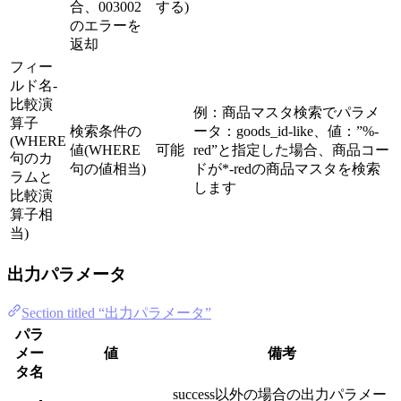
合、003002
する)
のエラーを
返却
フィー
ルド名-
比較演
例：商品マスタ検索でパラメ
算子
検索条件の
ータ：goods_id-like、値：”%-
(WHERE
値(WHERE
可能
red”と指定した場合、商品コー
句のカ
句の値相当)
ドが*-redの商品マスタを検索
ラムと
します
比較演
算子相
当)
出力パラメータ
Section titled “出力パラメータ”
パラ
メー
値
備考
タ名
success以外の場合の出力パラメー