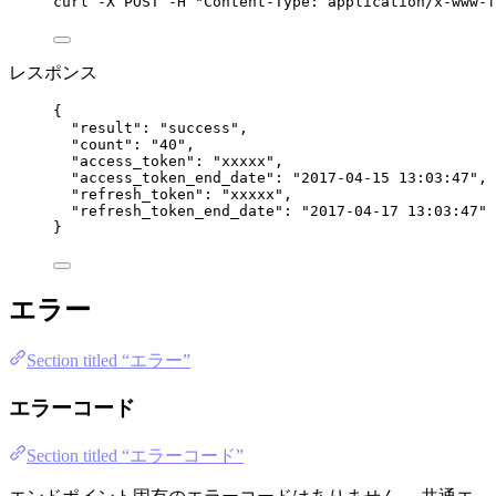
curl
-X
POST
-H
"
Content-Type: application/x-www-f
レスポンス
{
"result"
: 
"
success
"
,
"count"
: 
"
40
"
,
"access_token"
: 
"
xxxxx
"
,
"access_token_end_date"
: 
"
2017-04-15 13:03:47
"
,
"refresh_token"
: 
"
xxxxx
"
,
"refresh_token_end_date"
: 
"
2017-04-17 13:03:47
"
}
エラー
Section titled “エラー”
エラーコード
Section titled “エラーコード”