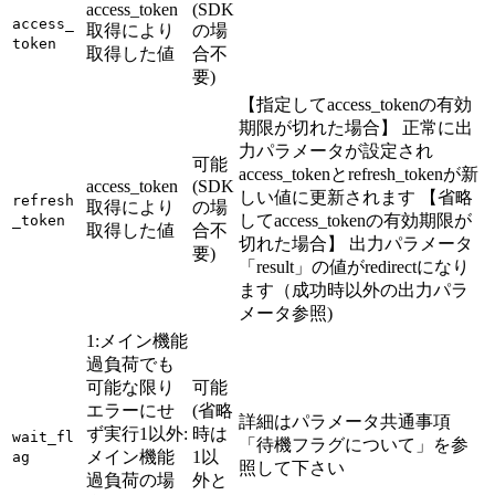
access_token
(SDK
access_
取得により
の場
token
取得した値
合不
要)
【指定してaccess_tokenの有効
期限が切れた場合】 正常に出
力パラメータが設定され
可能
access_tokenとrefresh_tokenが新
access_token
(SDK
しい値に更新されます 【省略
refresh
取得により
の場
してaccess_tokenの有効期限が
_token
取得した値
合不
切れた場合】 出力パラメータ
要)
「result」の値がredirectになり
ます（成功時以外の出力パラ
メータ参照)
1:メイン機能
過負荷でも
可能な限り
可能
エラーにせ
(省略
詳細はパラメータ共通事項
ず実行1以外:
時は
wait_fl
「待機フラグについて」を参
メイン機能
1以
ag
照して下さい
過負荷の場
外と