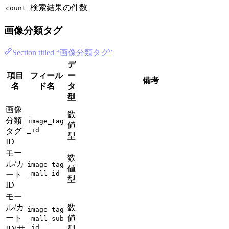
検索結果の件数
count
画像分類タグ
Section titled “画像分類タグ”
デ
項目
フィール
ー
備考
名
ド名
タ
型
画像
数
分類
image_tag
値
_id
タグ
型
ID
モー
数
ル/カ
image_tag
値
_mall_id
ート
型
ID
モー
ル/カ
数
image_tag
ート
値
_mall_sub
_id
ID(サ
型