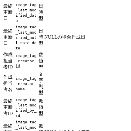
image_tag
最終
日
_last_mod
更新
時
ified_dat
日
型
e
image_tag
最終
日
_last_mod
更新
時
NULLの場合作成日
ified_nul
日
l_safe_da
型
te
作成
数
image_tag
担当
値
_creator_
id
者ID
型
文
作成
image_tag
字
担当
_creator_
列
者名
name
型
image_tag
最終
数
_last_mod
更新
値
ified_by_
者ID
型
id
image_tag
最終
数
_last_mod