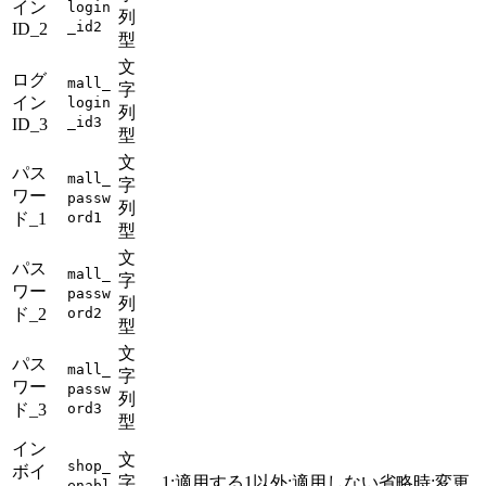
イン
login
列
_id2
ID_2
型
文
ログ
mall_
字
イン
login
列
_id3
ID_3
型
文
パス
mall_
字
ワー
passw
列
ド_1
ord1
型
文
パス
mall_
字
ワー
passw
列
ド_2
ord2
型
文
パス
mall_
字
ワー
passw
列
ド_3
ord3
型
イン
文
shop_
ボイ
字
1:適用する1以外:適用しない省略時:変更
enabl