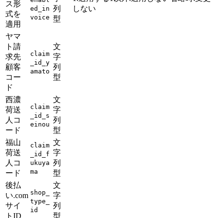
ス形
列
しない
ed_in
式を
voice
型
適用
ヤマ
ト請
文
claim
求先
字
_id_y
顧客
列
amato
コー
型
ド
西濃
文
claim
荷送
字
_id_s
人コ
列
einou
ード
型
福山
文
claim
荷送
字
_id_f
人コ
列
ukuya
ma
ード
型
後払
文
shop_
い.com
字
type_
サイ
列
id
トID
型