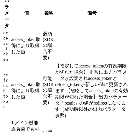
パ
ラ
メ
値
省略
備考
ー
タ
ac
必須
ce
access_token取
(SDK
ss
の場
得により取得
_t
合不
した値
ok
要)
en
【指定してaccess_tokenの有効期限
が切れた場合】 正常に出力パラメ
re
ータが設定されaccess_tokenと
可能
fr
access_token取
(SDK
refresh_tokenが新しい値に更新され
es
の場
得により取得
ます 【省略してaccess_tokenの有効
h_
合不
to
した値
期限が切れた場合】 出力パラメー
ke
要)
タ「result」の値がredirectになりま
n
す（成功時以外の出力パラメータ
参照)
1:メイン機能
過負荷でも可
可能