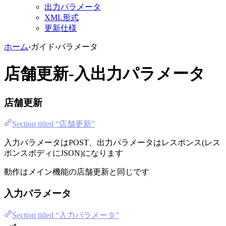
出力パラメータ
XML形式
更新仕様
ホーム
›
ガイド
›
パラメータ
店舗更新-入出力パラメータ
店舗更新
Section titled “店舗更新”
入力パラメータはPOST、出力パラメータはレスポンス(レス
ポンスボディにJSON)になります
動作はメイン機能の店舗更新と同じです
入力パラメータ
Section titled “入力パラメータ”