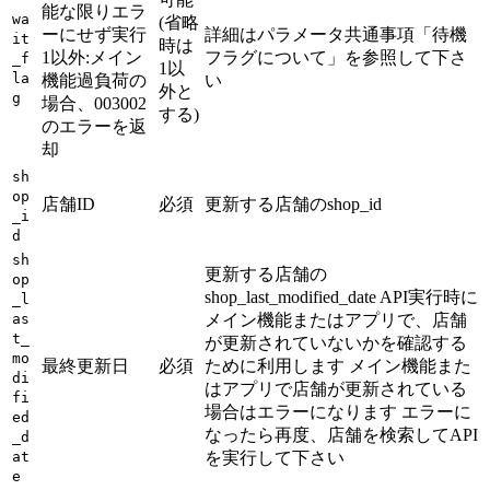
能な限りエラ
wa
(省略
ーにせず実行
詳細はパラメータ共通事項「待機
it
時は
1以外:メイン
フラグについて」を参照して下さ
_f
1以
la
機能過負荷の
い
外と
g
場合、003002
する)
のエラーを返
却
sh
op
店舗ID
必須
更新する店舗のshop_id
_i
d
sh
更新する店舗の
op
shop_last_modified_date API実行時に
_l
as
メイン機能またはアプリで、店舗
t_
が更新されていないかを確認する
mo
最終更新日
必須
ために利用します メイン機能また
di
はアプリで店舗が更新されている
fi
場合はエラーになります エラーに
ed
なったら再度、店舗を検索してAPI
_d
at
を実行して下さい
e