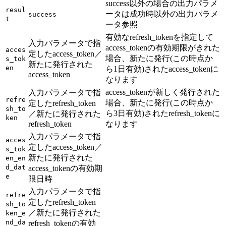
success以外の場合の出力パラメ
resul
ータは成功時以外の出力パラメ
success
t
ータ参照
有効なrefresh_tokenを指定して
入力パラメータで指
access_tokenの有効期限がきれた
acces
定したaccess_token／
場合、新たに発行(この時点か
s_tok
新たに発行された
en
ら1日有効)されたaccess_tokenに
access_token
なります
access_tokenが新しく発行された
入力パラメータで指
refre
場合、新たに発行(この時点か
定したrefresh_token
sh_to
ら3日有効)されたrefresh_tokenに
／新たに発行された
ken
refresh_token
なります
入力パラメータで指
acces
定したaccess_token／
s_tok
新たに発行された
en_en
d_dat
access_tokenの有効期
e
限日時
入力パラメータで指
refre
定したrefresh_token
sh_to
／新たに発行された
ken_e
nd_da
refresh_tokenの有効