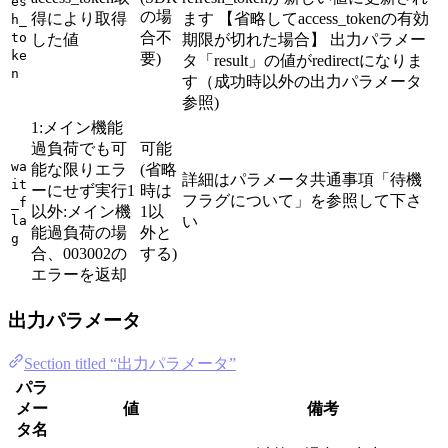
es
の場
得により取得
ます 【省略してaccess_tokenの有効
h_
合不
to
した値
期限が切れた場合】 出力パラメー
ke
要)
タ「result」の値がredirectになりま
n
す（成功時以外の出力パラメータ
参照)
1:メイン機能
過負荷でも可
可能
wa
能な限りエラ
(省略
詳細はパラメータ共通事項「待機
it
ーにせず実行1
時は
フラグについて」を参照して下さ
_f
以外:メイン機
1以
la
い
能過負荷の場
外と
g
合、003002の
する)
エラーを返却
出力パラメータ
Section titled “出力パラメータ”
パラ
メー
値
備考
タ名