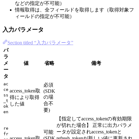
などの指定が不可能）
情報取得は、全フィールドを取得します（取得対象フ
ィールドの指定が不可能）
入力パラメータ
Section titled “入力パラメータ”
パ
ラ
メ
値
省略
備考
ー
タ
ac
必須
ce
access_token取
(SDK
ss
の場
得により取得
_t
合不
した値
ok
要)
en
【指定してaccess_tokenの有効期限
が切れた場合】 正常に出力パラメ
re
ータが設定されaccess_tokenと
可能
fr
access_token取
(SDK
refresh_tokenが新しい値に更新され