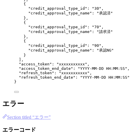
{
"credit_approval_type_id"
: 
"
30
"
,
"credit_approval_type_name"
: 
"
承認済
"
},
{
"credit_approval_type_id"
: 
"
70
"
,
"credit_approval_type_name"
: 
"
請求済
"
},
{
"credit_approval_type_id"
: 
"
90
"
,
"credit_approval_type_name"
: 
"
承認NG
"
}
],
"access_token"
: 
"
xxxxxxxxxxx
"
,
"access_token_end_date"
: 
"
YYYY-MM-DD HH:MM:SS
"
,
"refresh_token"
: 
"
xxxxxxxxxxx
"
,
"refresh_token_end_date"
: 
"
YYYY-MM-DD HH:MM:SS
"
}
エラー
Section titled “エラー”
エラーコード