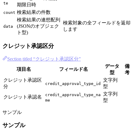
te
期限日時
検索結果の件数
count
検索結果の連想配列
検索対象の全フィールドを返却
(JSONのオブジェク
data
します
ト型)
クレジット承認区分
Section titled “クレジット承認区分”
データ
備
項目名
フィールド名
型
考
クレジット承認区
文字列
credit_approval_type_id
分
型
文字列
credit_approval_type_na
クレジット承認名
型
me
サンプル
サンプル