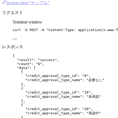
Section titled “サンプル”
リクエスト
Terminal window
curl
-X
POST
-H
"
Content-Type: application/x-www-f
レスポンス
{
"result"
: 
"
success
"
,
"count"
: 
"
6
"
,
"data"
: [
{
"credit_approval_type_id"
: 
"
0
"
,
"credit_approval_type_name"
: 
"
必要なし
"
},
{
"credit_approval_type_id"
: 
"
10
"
,
"credit_approval_type_name"
: 
"
未承認
"
},
{
"credit_approval_type_id"
: 
"
20
"
,
"credit_approval_type_name"
: 
"
承認中
"
},