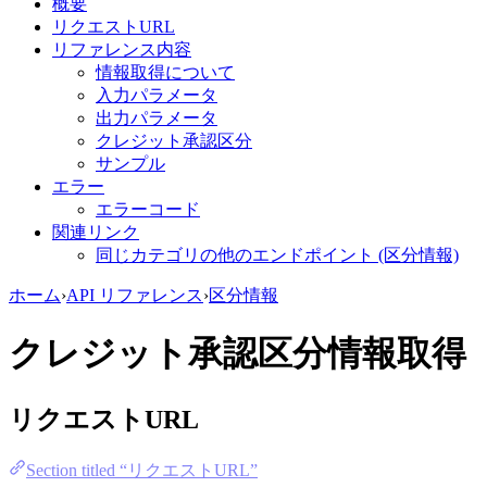
概要
リクエストURL
リファレンス内容
情報取得について
入力パラメータ
出力パラメータ
クレジット承認区分
サンプル
エラー
エラーコード
関連リンク
同じカテゴリの他のエンドポイント (区分情報)
ホーム
›
API リファレンス
›
区分情報
クレジット承認区分情報取得
リクエストURL
Section titled “リクエストURL”