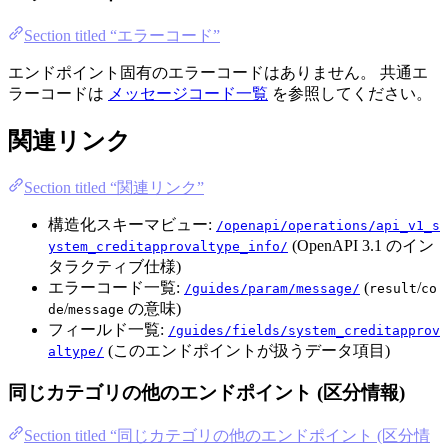
Section titled “エラーコード”
エンドポイント固有のエラーコードはありません。 共通エ
ラーコードは
メッセージコード一覧
を参照してください。
関連リンク
Section titled “関連リンク”
構造化スキーマビュー:
/openapi/operations/api_v1_s
(OpenAPI 3.1 のイン
ystem_creditapprovaltype_info/
タラクティブ仕様)
エラーコード一覧:
(
/
/guides/param/message/
result
co
/
の意味)
de
message
フィールド一覧:
/guides/fields/system_creditapprov
(このエンドポイントが扱うデータ項目)
altype/
同じカテゴリの他のエンドポイント (区分情報)
Section titled “同じカテゴリの他のエンドポイント (区分情