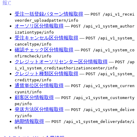
報)”
受注一括登録パターン情報取得
—
POST /api_v1_recei
veorder_uploadpattern/info
オーソリ区分情報取得
—
POST /api_v1_system_author
izationtype/info
受注キャンセル区分情報取得
—
POST /api_v1_system_
canceltype/info
確認チェック区分情報取得
—
POST /api_v1_system_co
nfirmcheck/info
クレジットオーソリセンター区分情報取得
—
POST /ap
i_v1_system_creditauthorizationcenter/info
クレジット種類区分情報取得
—
POST /api_v1_system_
credittype/info
通貨単位区分情報取得
—
POST /api_v1_system_curren
cyunit/info
顧客区分情報取得
—
POST /api_v1_system_customerty
pe/info
発送方法区分情報取得
—
POST /api_v1_system_delive
ry/info
納期情報取得
—
POST /api_v1_system_deliverydate/i
nfo