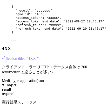
{
"result"
: 
"
success
"
,
"que_id"
: 
"
45
"
,
"access_token"
: 
"
xxxxx
"
,
"access_token_end_date"
: 
"
2022-09-27 18:45:17
"
,
"refresh_token"
: 
"
xxxxx
"
,
"refresh_token_end_date"
: 
"
2022-09-29 18:45:17
"
}
4XX
Section titled “4XX ”
クライアントエラー (HTTP ステータス自体は 200 +
result=error で返ることが多い)
Media type
application/json
object
result
required
実行結果ステータス