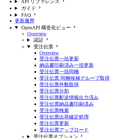
API リファレンス
ガイド
FAQ
更新履歴
OpenAPI 構造化ビュー
Overview
認証
受注伝票
Overview
受注伝票一括更新
納品書印刷済み一括更新
受注伝票一括同梱
受注伝票 同梱候補グループ取得
受注伝票件数取得
受注伝票分割
受注伝票配送情報出力済み
受注伝票納品書印刷済み
受注伝票検索
受注伝票出荷確定処理
受注伝票更新
受注伝票アップロード
受注伝票オプション