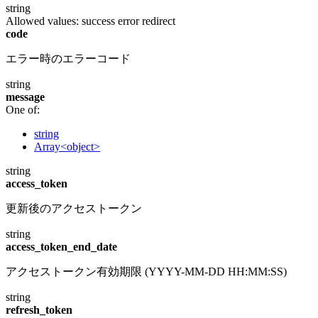
string
Allowed values:
success
error
redirect
code
エラー時のエラーコード
string
message
One of:
string
Array<object>
string
access_token
更新後のアクセストークン
string
access_token_end_date
アクセストークン有効期限 (YYYY-MM-DD HH:MM:SS)
string
refresh_token