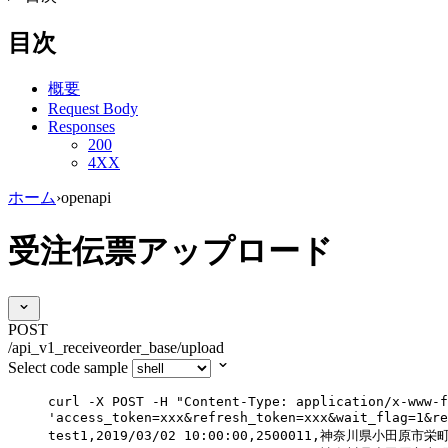
目次
概要
Request Body
Responses
200
4XX
ホーム
›
openapi
受注伝票アップロード
POST
/api_v1_receiveorder_base/upload
Select code sample
curl
-X
POST
-H
"
Content-Type: application/x-www-f
'access_token=xxx&refresh_token=xxx&
test1,2019/03/02 10:00:00,2500011,神奈川県小田原