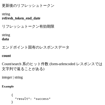
更新後のリフレッシュトークン
string
refresh_token_end_date
リフレッシュトークン有効期限
string
data
エンドポイント固有のレスポンスデータ
count
Count/search 系のヒット件数 (form-urlencoded レスポンスでは
文字列で返ることがある)
integer | string
Example
{
"result"
: 
"
success
"
}