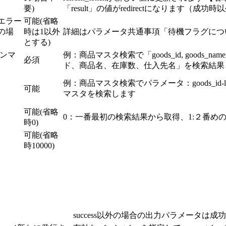
要)
「result」の値がredirectになります（成
エラー
可能(省略
の場
時は1以外
詳細はパラメータ共通事項「待機フラグにつ
とする)
ンマ
例：商品マスタ検索で「goods_id, goods_name,
必須
ド、商品名、在庫数、仕入先名」を検索結果
例：商品マスタ検索でパラメータ：goods_id-l
可能
マスタを検索します
可能(省略
0：一番最初の検索結果から取得、1:２番め
時0)
可能(省略
時10000)
success以外の場合の出力パラメータは