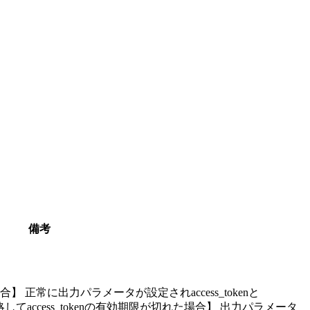
備考
場合】 正常に出力パラメータが設定されaccess_tokenと
省略してaccess_tokenの有効期限が切れた場合】 出力パラメータ