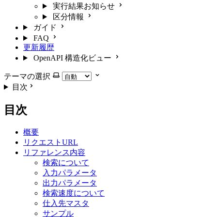
実行結果お知らせ
区分情報
ガイド
FAQ
更新履歴
OpenAPI 構造化ビュー
テーマの選択
目次
目次
概要
リクエストURL
リファレンス内容
検索について
入力パラメータ
出力パラメータ
検索速度について
仕入先マスタ
サンプル