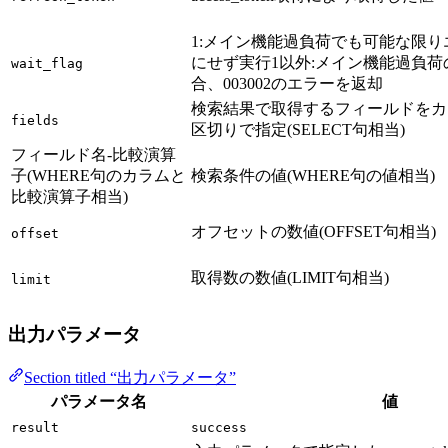
1:メイン機能過負荷でも可能な限り
にせず実行1以外:メイン機能過負荷
wait_flag
合、003002のエラーを返却
検索結果で取得するフィールドをカ
fields
区切りで指定(SELECT句相当)
フィールド名-比較演算
子(WHERE句のカラムと
検索条件の値(WHERE句の値相当)
比較演算子相当)
オフセットの数値(OFFSET句相当)
offset
取得数の数値(LIMIT句相当)
limit
出力パラメータ
Section titled “出力パラメータ”
パラメータ名
値
result
success