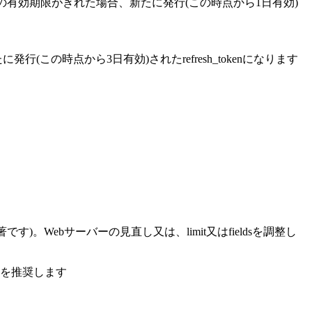
ss_tokenの有効期限がきれた場合、新たに発行(この時点から1日有効)
たに発行(この時点から3日有効)されたrefresh_tokenになります
Webサーバーの見直し又は、limit又はfieldsを調整し
とを推奨します