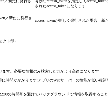
oken／新たに発行さ
有効なrefresh_tokenを指定してacce
されたaccess_tokenになります
oken／新たに発行さ
access_tokenが新しく発行された場合、新
ェクト型)
掛かります。必要な情報のみ検索した方がより高速になります
がかかります(アプリのWebサーバーの性能が低い程顕著です)。
～22:00の時間帯を避けてバックグラウンドで情報を取得するこ