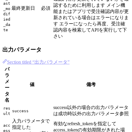
ast
認するために利用します メイン機
最終更新日
必須
_mo
能またはアプリで受注確認内容が更
dif
新されている場合はエラーになりま
ied
す エラーになったら再度、受注確
_da
認内容を検索してAPIを実行して下
te
さい
出力パラメータ
Section titled “出力パラメータ”
パ
ラ
メ
値
備考
ー
タ
名
success以外の場合の出力パラメータ
res
success
は成功時以外の出力パラメータ参照
ult
入力パラメータで
有効なrefresh_tokenを指定して
acc
指定した
access_tokenの有効期限がきれた場
ess