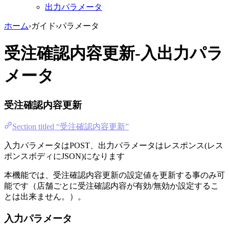
出力パラメータ
ホーム
›
ガイド
›
パラメータ
受注確認内容更新-入出力パラ
メータ
受注確認内容更新
Section titled “受注確認内容更新”
入力パラメータはPOST、出力パラメータはレスポンス(レス
ポンスボディにJSON)になります
本機能では、受注確認内容更新の設定値を更新する事のみ可
能です（店舗ごとに受注確認内容が有効/無効か設定するこ
とは出来ません。）。
入力パラメータ