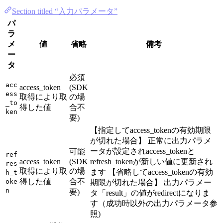
Section titled “入力パラメータ”
パ
ラ
メ
値
省略
備考
ー
タ
必須
acc
access_token
(SDK
ess
取得により取
の場
_to
得した値
合不
ken
要)
【指定してaccess_tokenの有効期限
が切れた場合】 正常に出力パラメ
ータが設定されaccess_tokenと
可能
ref
access_token
(SDK
refresh_tokenが新しい値に更新され
res
取得により取
の場
ます 【省略してaccess_tokenの有効
h_t
得した値
合不
oke
期限が切れた場合】 出力パラメー
n
要)
タ「result」の値がredirectになりま
す（成功時以外の出力パラメータ参
照)