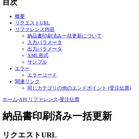
目次
概要
リクエストURL
リファレンス内容
納品書印刷済み一括更新について
入力パラメータ
出力パラメータ
XML形式
サンプル
エラー
エラーコード
関連リンク
同じカテゴリの他のエンドポイント (受注伝票)
ホーム
›
API リファレンス
›
受注伝票
納品書印刷済み一括更新
リクエストURL