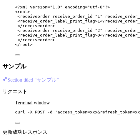
<?
xml
 version
=
"
1.0
"
 encoding
=
"
utf-8
"
?>
<
root
>
<
receiveorder
receive_order_id
=
"
1
"
receive_order_
<
receive_order_label_print_flag
>
1
</
receive_order_
</
receiveorder
>
<
receiveorder
receive_order_id
=
"
2
"
receive_order_
<
receive_order_label_print_flag
>
0
</
receive_order_
</
receiveorder
>
</
root
>
サンプル
Section titled “サンプル”
リクエスト
Terminal window
curl
-X
POST
-d
'
access_token=xxx&refresh_token=xx
更新成功レスポンス