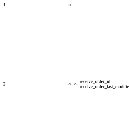
1
○
receive_order_id
2
○
○
receive_order_last_modifi