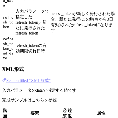
d_dat
e
入力パラメータで
access_tokenが新しく発行された場
指定した
refre
合、新たに発行(この時点から3日
refresh_token／新
sh_to
有効)されたrefresh_tokenになりま
ken
たに発行された
す
refresh_token
refre
sh_to
refresh_tokenの有
ken_e
効期限切れ日時
nd_da
te
XML形式
Section titled “XML形式”
入力パラメータのdataで指定する値です
完成サンプルはこちらを参照
階
必
繰
要素
属性
層
須
返