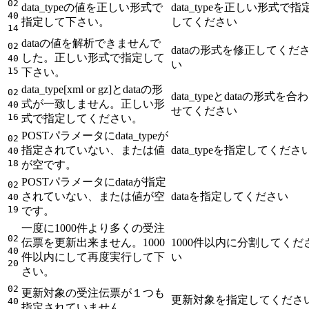
02
data_typeの値を正しい形式で
data_typeを正しい形式で指
40
指定して下さい。
してください
14
dataの値を解析できませんで
02
dataの形式を修正してくだ
した。正しい形式で指定して
40
い
15
下さい。
data_type[xml or gz]とdataの形
02
data_typeとdataの形式を合わ
式が一致しません。正しい形
40
せてください
16
式で指定してください。
POSTパラメータにdata_typeが
02
指定されていない、または値
data_typeを指定してくださ
40
18
が空です。
POSTパラメータにdataが指定
02
されていない、または値が空
dataを指定してください
40
19
です。
一度に1000件より多くの受注
02
伝票を更新出来ません。1000
1000件以内に分割してくだ
40
件以内にして再度実行して下
い
20
さい。
02
更新対象の受注伝票が１つも
更新対象を指定してくださ
40
指定されていません。