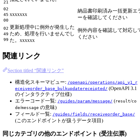
21
02
納品書印刷済み一括更新エ
xxxxxxx
45
ーを確認してください
00
更新処理中に例外が発生した
02
例外内容を確認して対応し
ため、処理を行いませんでし
49
ください
99
た。xxxxxx
関連リンク
Section titled “関連リンク”
構造化スキーマビュー:
/openapi/operations/api_v1_r
(OpenAPI 3.1
eceiveorder_base_bulkupdatereceipted/
のインタラクティブ仕様)
エラーコード一覧:
(
/
/guides/param/message/
result
co
/
の意味)
de
message
フィールド一覧:
/guides/fields/receiveorder_base/
(このエンドポイントが扱うデータ項目)
同じカテゴリの他のエンドポイント (受注伝票)