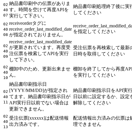
納品書印刷中の伝票がありま
02
納品書印刷処理終了後に実
す。時間を空けて再度APIを
40
してください
07
実行して下さい。
receiveorderタグに
02
receive_order_last_modified_da
receive_order_last_modified_date
40
を指定してください
が指定されておりません。
08
receive_order_last_modified_date
02
が更新されています。再度受
受注伝票を再検索して最新
40
注伝票を検索してAPIを実行
日時を取得してください
09
して下さい。
02
棚卸中のため、更新出来ませ
棚卸を終了してから再度AP
40
ん。
を実行してください
10
納品書印刷指示日
[YYYY/MM/DD]が指定され
納品書印刷指示日をAPI実
02
てます。納品書印刷指示日が
日以前に設定するか、設定
40
11
API実行日以前でない場合は
解除してください
更新できません。
02
受注伝票[xxxxxx]は配送情報
配送情報出力済みの伝票は
40
出力済みです。
理できません
13