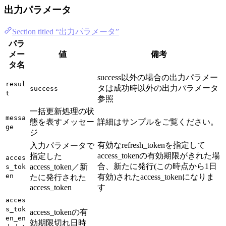
出力パラメータ
Section titled “出力パラメータ”
パラ
メー
値
備考
タ名
success以外の場合の出力パラメー
resul
タは成功時以外の出力パラメータ
success
t
参照
一括更新処理の状
messa
態を表すメッセー
詳細はサンプルをご覧ください。
ge
ジ
有効なrefresh_tokenを指定して
入力パラメータで
access_tokenの有効期限がきれた場
指定した
acces
合、新たに発行(この時点から1日
access_token／新
s_tok
en
有効)されたaccess_tokenになりま
たに発行された
access_token
す
acces
s_tok
access_tokenの有
en_en
効期限切れ日時