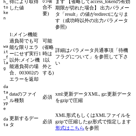
の場
得により取得
ます 【省略してaccess_tokenの有効
h_
合不
to
した値
期限が切れた場合】 出力パラメー
ke
要)
タ「result」の値がredirectになりま
n
す（成功時以外の出力パラメータ
参照)
1:メイン機能
過負荷でも可
可能
wa
能な限りエラ
(省略
詳細はパラメータ共通事項「待機
it
ーにせず実行1
時は
フラグについて」を参照して下さ
_f
以外:メイン機
1以
la
い
能過負荷の場
外と
g
合、003002の
する)
エラーを返却
da
ta
dataのファイ
xml:更新データXML, gz:更新データ
必須
_t
ル種類
をgzipで圧縮
yp
e
XML形式もしくはXMLファイルを
更新するデー
da
必須
gzipで圧縮したgz形式で指定します
タ
ta
形式はこちら
を参照