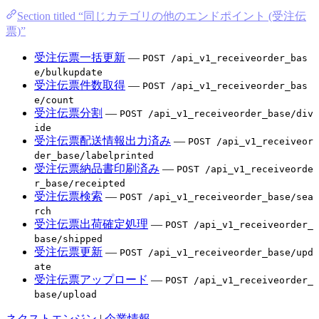
Section titled “同じカテゴリの他のエンドポイント (受注伝
票)”
受注伝票一括更新
—
POST /api_v1_receiveorder_bas
e/bulkupdate
受注伝票件数取得
—
POST /api_v1_receiveorder_bas
e/count
受注伝票分割
—
POST /api_v1_receiveorder_base/div
ide
受注伝票配送情報出力済み
—
POST /api_v1_receiveor
der_base/labelprinted
受注伝票納品書印刷済み
—
POST /api_v1_receiveorde
r_base/receipted
受注伝票検索
—
POST /api_v1_receiveorder_base/sea
rch
受注伝票出荷確定処理
—
POST /api_v1_receiveorder_
base/shipped
受注伝票更新
—
POST /api_v1_receiveorder_base/upd
ate
受注伝票アップロード
—
POST /api_v1_receiveorder_
base/upload
ネクストエンジン
|
企業情報