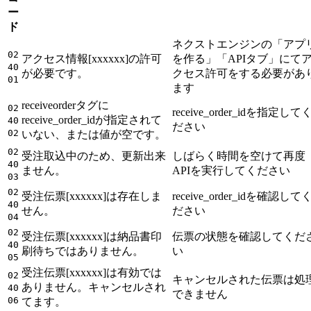
ー
ド
ネクストエンジンの「アプ
02
アクセス情報[xxxxxx]の許可
を作る」「APIタブ」にて
40
が必要です。
クセス許可をする必要があ
01
ます
receiveorderタグに
02
receive_order_idを指定して
receive_order_idが指定されて
40
ださい
02
いない、または値が空です。
02
受注取込中のため、更新出来
しばらく時間を空けて再度
40
ません。
APIを実行してください
03
02
受注伝票[xxxxxx]は存在しま
receive_order_idを確認して
40
せん。
ださい
04
02
受注伝票[xxxxxx]は納品書印
伝票の状態を確認してくだ
40
刷待ちではありません。
い
05
受注伝票[xxxxxx]は有効では
02
キャンセルされた伝票は処
ありません。キャンセルされ
40
できません
06
てます。