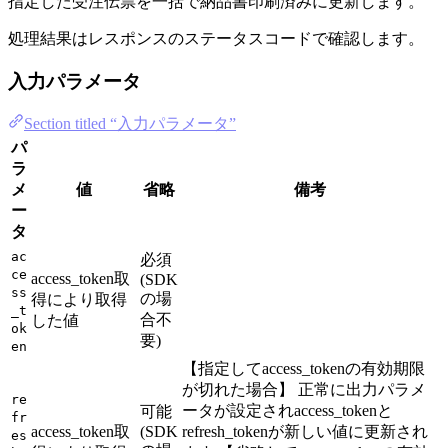
指定した受注伝票を一括で納品書印刷済みに更新します。
処理結果はレスポンスのステータスコードで確認します。
入力パラメータ
Section titled “入力パラメータ”
パ
ラ
メ
値
省略
備考
ー
タ
ac
必須
ce
access_token取
(SDK
ss
の場
得により取得
_t
合不
した値
ok
要)
en
【指定してaccess_tokenの有効期限
が切れた場合】 正常に出力パラメ
re
ータが設定されaccess_tokenと
可能
fr
access_token取
(SDK
refresh_tokenが新しい値に更新され
es