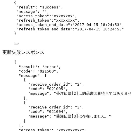
{
"result"
: 
"
success
"
,
"message"
: 
""
,
"access_token"
:
"
xxxxxxxx
"
,
"refresh_token"
:
"
xxxxxxxx
"
,
"access_token_end_date"
:
"
2017-04-15 18:24:53
"
"
refresh_token_end_date
"
:
"
2017-04-15 18:24:53
"
}
更新失敗レスポンス
{
"result"
: 
"
error
"
,
"code"
: 
"
021500
"
,
"message"
: [
{
"receive_order_id"
: 
"
2
"
,
"code"
: 
"
021005
"
,
"message"
: 
"
受注伝票[2]は納品書印刷待ちではありま
},
{
"receive_order_id"
: 
"
3
"
,
"code"
: 
"
021004
"
,
"message"
: 
"
受注伝票[3]は存在しません。
"
}
],
"access_token"
: 
"
xxxxxxxxxx
"
,