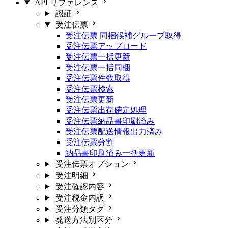
API リファレンス
認証
受注伝票
受注伝票 同梱候補グループ取得
受注伝票アップロード
受注伝票一括更新
受注伝票一括同梱
受注伝票件数取得
受注伝票検索
受注伝票更新
受注伝票出荷確定処理
受注伝票納品書印刷済み
受注伝票配送情報出力済み
受注伝票分割
納品書印刷済み一括更新
受注伝票オプション
受注明細
受注確認内容
受注税金内訳
受注分類タグ
発送方法別区分