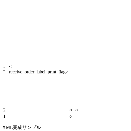
<
3
receive_order_label_print_flag>
2
○
○
1
○
XML完成サンプル