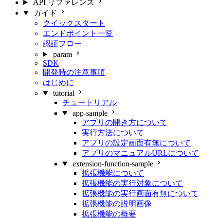
API リファレンス
ガイド
クイックスタート
エンドポイント一覧
認証フロー
param
SDK
開発時の注意事項
はじめに
tutorial
チュートリアル
app-sample
アプリの開き方について
実行方法について
アプリの設定画面有無について
アプリのマニュアルURLについて
extension-function-sample
拡張機能について
拡張機能の実行対象について
拡張機能の実行画面有無について
拡張機能の説明画像
拡張機能の概要