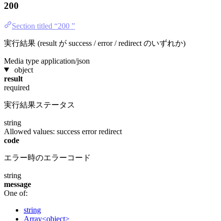
200
Section titled “200 ”
実行結果 (result が success / error / redirect のいずれか)
Media type
application/json
object
result
required
実行結果ステータス
string
Allowed values:
success
error
redirect
code
エラー時のエラーコード
string
message
One of:
string
Array<object>