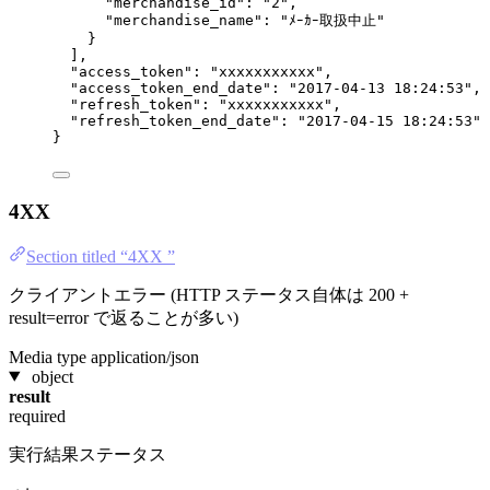
"merchandise_id"
: 
"
2
"
,
"merchandise_name"
: 
"
ﾒｰｶｰ取扱中止
"
}
],
"access_token"
: 
"
xxxxxxxxxxx
"
,
"access_token_end_date"
: 
"
2017-04-13 18:24:53
"
,
"refresh_token"
: 
"
xxxxxxxxxxx
"
,
"refresh_token_end_date"
: 
"
2017-04-15 18:24:53
"
}
4XX
Section titled “4XX ”
クライアントエラー (HTTP ステータス自体は 200 +
result=error で返ることが多い)
Media type
application/json
object
result
required
実行結果ステータス