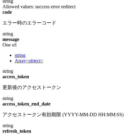
string
Allowed values:
success
error
redirect
code
エラー時のエラーコード
string
message
One of:
string
Array<object>
string
access_token
更新後のアクセストークン
string
access_token_end_date
アクセストークン有効期限 (YYYY-MM-DD HH:MM:SS)
string
refresh_token