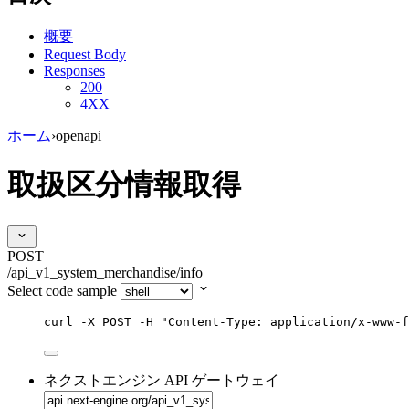
概要
Request Body
Responses
200
4XX
ホーム
›
openapi
取扱区分情報取得
POST
/api_v1_system_merchandise/info
Select code sample
curl
-X
POST
-H
"
Content-Type: application/x-www-f
ネクストエンジン API ゲートウェイ