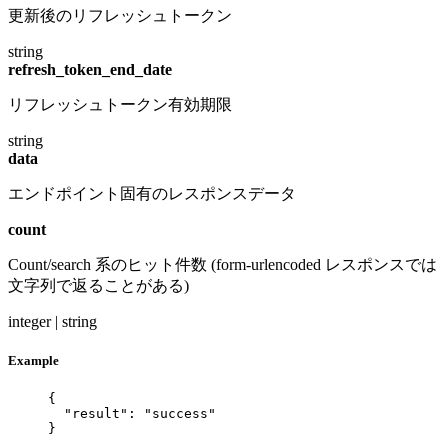
更新後のリフレッシュトークン
string
refresh_token_end_date
リフレッシュトークン有効期限
string
data
エンドポイント固有のレスポンスデータ
count
Count/search 系のヒット件数 (form-urlencoded レスポンスでは
文字列で返ることがある)
integer | string
Example
{
"result"
: 
"
success
"
}