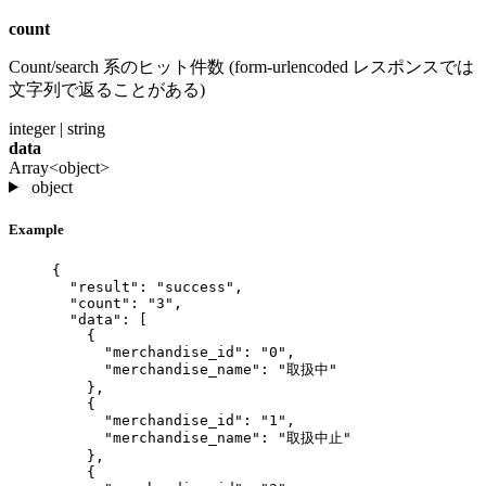
count
Count/search 系のヒット件数 (form-urlencoded レスポンスでは
文字列で返ることがある)
integer | string
data
Array<object>
object
Example
{
"result"
: 
"
success
"
,
"count"
: 
"
3
"
,
"data"
: [
{
"merchandise_id"
: 
"
0
"
,
"merchandise_name"
: 
"
取扱中
"
},
{
"merchandise_id"
: 
"
1
"
,
"merchandise_name"
: 
"
取扱中止
"
},
{