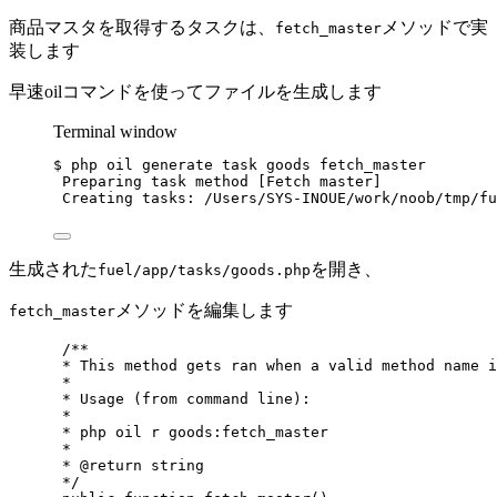
商品マスタを取得するタスクは、
メソッドで実
fetch_master
装します
早速oilコマンドを使ってファイルを生成します
Terminal window
$
php
oil
generate
task
goods
fetch_master
Preparing
task
method
 [Fetch 
master]
Creating
tasks:
/Users/SYS-INOUE/work/noob/tmp/fu
生成された
を開き、
fuel/app/tasks/goods.php
メソッドを編集します
fetch_master
/**
* This method gets ran when a valid method name i
*
* Usage (from command line):
*
* php oil r goods:fetch_master
*
* @return string
*/