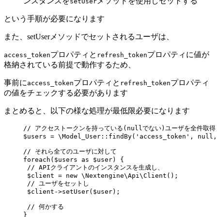
ンスタンスを
メソッドを使用しセットする
setUser
という手順が必要になります
また、setUserメソッドでセットされるユーザは、
プロパティと
プロパティに値が
access_token
refresh_token
格納されている前提で動作するため、
事前に
プロパティと
プロパティ
access_token
refresh_token
の値をチェックする必要があります
まとめると、以下の様な処理が最低限必要になります
// アクセストークンを持っている(nullでない)ユーザを全件取得
$users = \Model_User::findBy('access_token', null,
// それら全てのユーザに対して
foreach($users as $user) {
// APIクライアントのインスタンスを生成し、
$client = new \Nextengine\Api\Client();
// ユーザをセットし
$client->setUser($user);
// 何かする
}