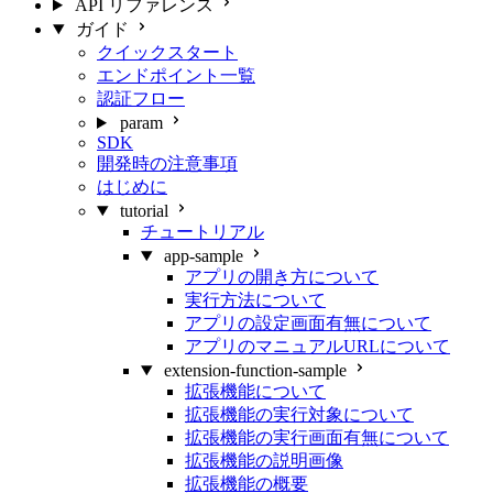
API リファレンス
ガイド
クイックスタート
エンドポイント一覧
認証フロー
param
SDK
開発時の注意事項
はじめに
tutorial
チュートリアル
app-sample
アプリの開き方について
実行方法について
アプリの設定画面有無について
アプリのマニュアルURLについて
extension-function-sample
拡張機能について
拡張機能の実行対象について
拡張機能の実行画面有無について
拡張機能の説明画像
拡張機能の概要