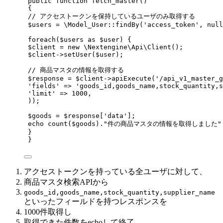
public function fetch_master()
{
// アクセストークンを保持しているユーザのみ取得する
$users = \Model_User::findBy('access_token', null
foreach($users as $user) {
$client = new \Nextengine\Api\Client();
$client->setUser($user);
// 商品マスタの情報を取得する
$response = $client->apiExecute('/api_v1_master_g
'fields' => 'goods_id,goods_name,stock_quantity,s
'limit' => 1000,
));
$goods = $response['data'];
echo count($goods)."件の商品マスタの情報を取得しました".
}
}
アクセストークンを持っている全ユーザに対して、
商品マスタ検索APIから
goods_id,goods_name,stock_quantity,supplier_name
といったフィールドを持つレスポンスを
1000件取得し
取得できた件数をechoして終了