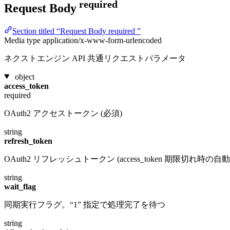
required
Request Body
Section titled “Request Body required ”
Media type
application/x-www-form-urlencoded
ネクストエンジン API 共通リクエストパラメータ
object
access_token
required
OAuth2 アクセストークン (必須)
string
refresh_token
OAuth2 リフレッシュトークン (access_token 期限切れ時の
string
wait_flag
同期実行フラグ。“1” 指定で処理完了を待つ
string