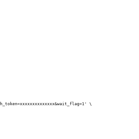
h_token=xxxxxxxxxxxxxx&wait_flag=1
'
\