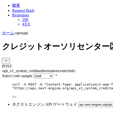
概要
Request Body
Responses
200
4XX
ホーム
›
openapi
クレジットオーソリセンター
POST
/api_v1_system_creditauthorizationcenter/info
Select code sample
curl
-X
POST
-H
"
Content-Type: application/x-www-f
"
https://api.next-engine.org/api_v1_system_credita
ネクストエンジン API ゲートウェイ