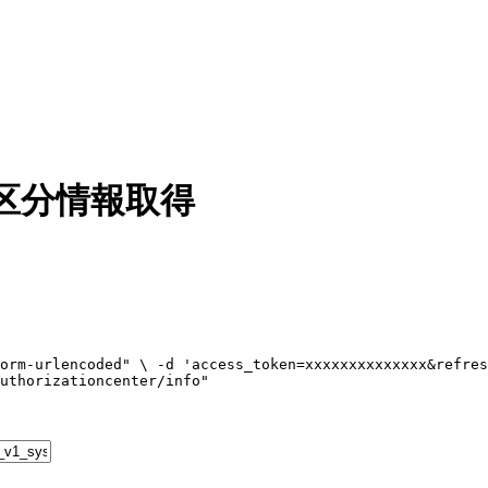
区分情報取得
orm-urlencoded
"
\ 
-d
'
access_token=xxxxxxxxxxxxxx&refres
uthorizationcenter/info
"