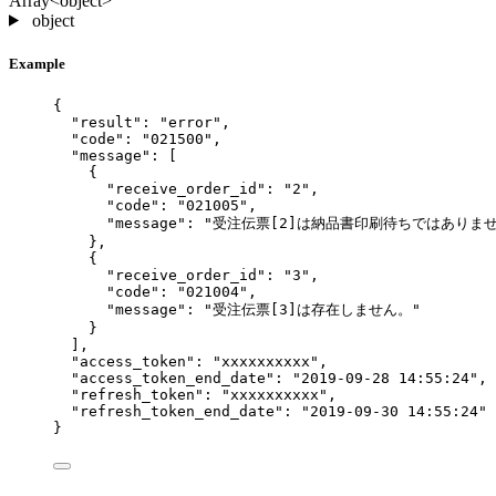
Array<object>
object
Example
{
"result"
: 
"
error
"
,
"code"
: 
"
021500
"
,
"message"
: [
{
"receive_order_id"
: 
"
2
"
,
"code"
: 
"
021005
"
,
"message"
: 
"
受注伝票[2]は納品書印刷待ちではありま
},
{
"receive_order_id"
: 
"
3
"
,
"code"
: 
"
021004
"
,
"message"
: 
"
受注伝票[3]は存在しません。
"
}
],
"access_token"
: 
"
xxxxxxxxxx
"
,
"access_token_end_date"
: 
"
2019-09-28 14:55:24
"
,
"refresh_token"
: 
"
xxxxxxxxxx
"
,
"refresh_token_end_date"
: 
"
2019-09-30 14:55:24
"
}