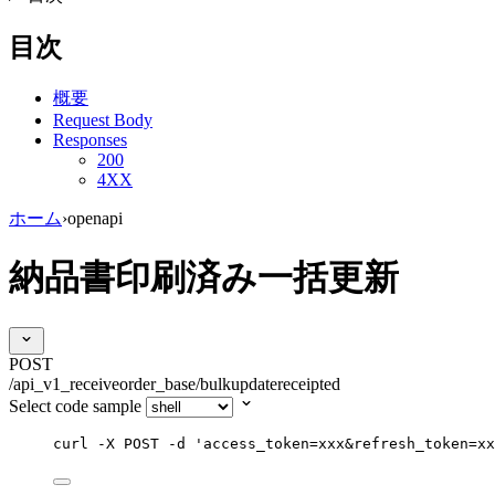
目次
概要
Request Body
Responses
200
4XX
ホーム
›
openapi
納品書印刷済み一括更新
POST
/api_v1_receiveorder_base/bulkupdatereceipted
Select code sample
curl
-X
POST
-d
'
access_token=xxx&refresh_token=xx