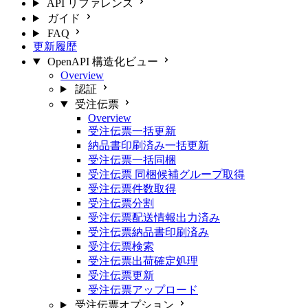
API リファレンス
ガイド
FAQ
更新履歴
OpenAPI 構造化ビュー
Overview
認証
受注伝票
Overview
受注伝票一括更新
納品書印刷済み一括更新
受注伝票一括同梱
受注伝票 同梱候補グループ取得
受注伝票件数取得
受注伝票分割
受注伝票配送情報出力済み
受注伝票納品書印刷済み
受注伝票検索
受注伝票出荷確定処理
受注伝票更新
受注伝票アップロード
受注伝票オプション