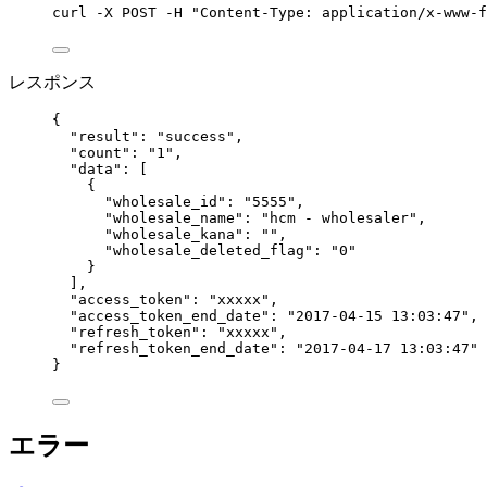
curl
-X
POST
-H
"
Content-Type: application/x-www-f
レスポンス
{
"result"
: 
"
success
"
,
"count"
: 
"
1
"
,
"data"
: [
{
"wholesale_id"
: 
"
5555
"
,
"wholesale_name"
: 
"
hcm - wholesaler
"
,
"wholesale_kana"
: 
""
,
"wholesale_deleted_flag"
: 
"
0
"
}
],
"access_token"
: 
"
xxxxx
"
,
"access_token_end_date"
: 
"
2017-04-15 13:03:47
"
,
"refresh_token"
: 
"
xxxxx
"
,
"refresh_token_end_date"
: 
"
2017-04-17 13:03:47
"
}
エラー