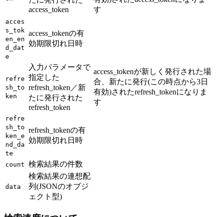
access_token
す
acces
s_tok
access_tokenの有
en_en
効期限切れ日時
d_dat
e
入力パラメータで
access_tokenが新しく発行された場
指定した
refre
合、新たに発行(この時点から3日
refresh_token／新
sh_to
有効)されたrefresh_tokenになりま
ken
たに発行された
す
refresh_token
refre
sh_to
refresh_tokenの有
ken_e
効期限切れ日時
nd_da
te
検索結果の件数
count
検索結果の連想配
列(JSONのオブジ
data
ェクト型)