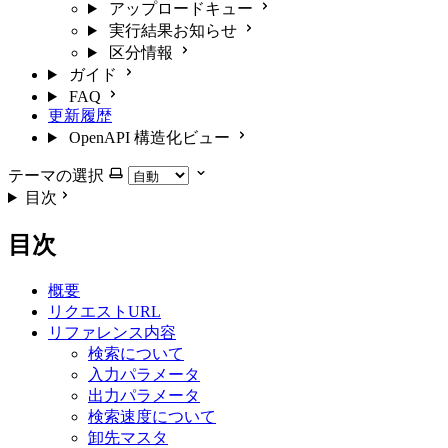
アップロードキュー
実行結果お知らせ
区分情報
ガイド
FAQ
更新履歴
OpenAPI 構造化ビュー
テーマの選択
目次
目次
概要
リクエストURL
リファレンス内容
検索について
入力パラメータ
出力パラメータ
検索速度について
卸先マスタ