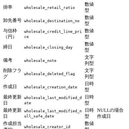
数値
掛率
wholesale_retail_ratio
型
数値
卸先番号
wholesale_destination_no
型
与信枠
数値
wholesale_credit_line_pri
（円）
型
ce
数値
締日
wholesale_closing_day
型
文字
備考
wholesale_note
列型
削除フラ
文字
wholesale_deleted_flag
グ
列型
日時
作成日
wholesale_creation_date
型
最終更新
日時
wholesale_last_modified_d
日
型
ate
最終更新
日時
NULLの場合
wholesale_last_modified_n
日
型
作成日
ull_safe_date
作成担当
数値
wholesale_creator_id