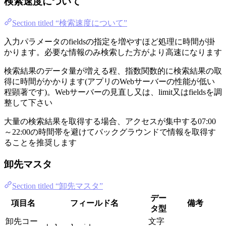
検索速度について
Section titled “検索速度について”
入力パラメータのfieldsの指定を増やすほど処理に時間が掛
かります。必要な情報のみ検索した方がより高速になります
検索結果のデータ量が増える程、指数関数的に検索結果の取
得に時間がかかります(アプリのWebサーバーの性能が低い
程顕著です)。Webサーバーの見直し又は、limit又はfieldsを調
整して下さい
大量の検索結果を取得する場合、アクセスが集中する07:00
～22:00の時間帯を避けてバックグラウンドで情報を取得す
ることを推奨します
卸先マスタ
Section titled “卸先マスタ”
デー
項目名
フィールド名
備考
タ型
卸先コー
文字