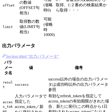
の数値
(省略
取得、1:２番めの検索結果か
offset
(OFFSET句
時0)
ら取得・・・
相当)
可能
取得数の数
(省略
値(LIMIT句
limit
時
相当)
10000)
出力パラメータ
Section titled “出力パラメータ”
パラ
メー
値
備考
タ名
success以外の場合の出力パラメー
resul
タは成功時以外の出力パラメータ
success
t
参照
有効なrefresh_tokenを指定して
入力パラメータで
access_tokenの有効期限がきれた場
指定した
acces
合、新たに発行(この時点から1日
access_token／新
s_tok
en
有効)されたaccess_tokenになりま
たに発行された