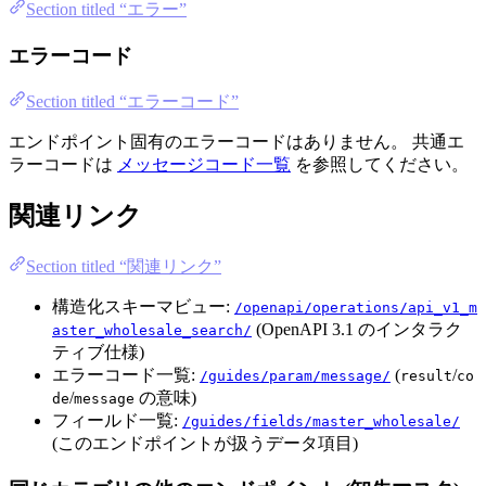
Section titled “エラー”
エラーコード
Section titled “エラーコード”
エンドポイント固有のエラーコードはありません。 共通エ
ラーコードは
メッセージコード一覧
を参照してください。
関連リンク
Section titled “関連リンク”
構造化スキーマビュー:
/openapi/operations/api_v1_m
(OpenAPI 3.1 のインタラク
aster_wholesale_search/
ティブ仕様)
エラーコード一覧:
(
/
/guides/param/message/
result
co
/
の意味)
de
message
フィールド一覧:
/guides/fields/master_wholesale/
(このエンドポイントが扱うデータ項目)