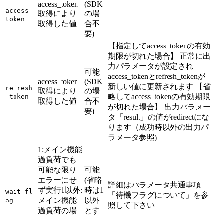
access_token
(SDK
access_
取得により
の場
token
取得した値
合不
要)
【指定してaccess_tokenの有効
期限が切れた場合】 正常に出
力パラメータが設定され
可能
access_tokenとrefresh_tokenが
access_token
(SDK
新しい値に更新されます 【省
refresh
取得により
の場
略してaccess_tokenの有効期限
_token
取得した値
合不
が切れた場合】 出力パラメー
要)
タ「result」の値がredirectにな
ります（成功時以外の出力パ
ラメータ参照)
1:メイン機能
過負荷でも
可能な限り
可能
エラーにせ
(省略
詳細はパラメータ共通事項
ず実行1以外:
時は1
wait_fl
「待機フラグについて」を参
メイン機能
以外
ag
照して下さい
過負荷の場
とす