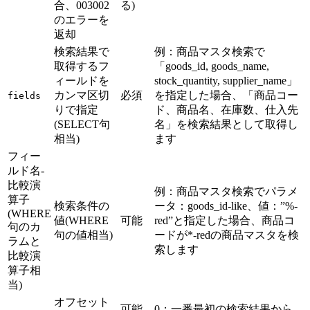
合、003002
る)
のエラーを
返却
検索結果で
例：商品マスタ検索で
取得するフ
「goods_id, goods_name,
ィールドを
stock_quantity, supplier_name」
カンマ区切
必須
を指定した場合、「商品コー
fields
りで指定
ド、商品名、在庫数、仕入先
(SELECT句
名」を検索結果として取得し
相当)
ます
フィー
ルド名-
比較演
例：商品マスタ検索でパラメ
算子
検索条件の
ータ：goods_id-like、値：”%-
(WHERE
値(WHERE
可能
red”と指定した場合、商品コ
句のカ
句の値相当)
ードが*-redの商品マスタを検
ラムと
索します
比較演
算子相
当)
オフセット
可能
0：一番最初の検索結果から