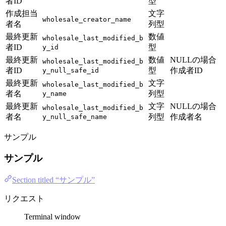
者ID
型
作成担当
文字
wholesale_creator_name
者名
列型
最終更新
数値
wholesale_last_modified_b
者ID
型
y_id
最終更新
数値
NULLの場合
wholesale_last_modified_b
者ID
型
作成者ID
y_null_safe_id
最終更新
文字
wholesale_last_modified_b
者名
列型
y_name
最終更新
文字
NULLの場合
wholesale_last_modified_b
者名
列型
作成者名
y_null_safe_name
サンプル
サンプル
Section titled “サンプル”
リクエスト
Terminal window