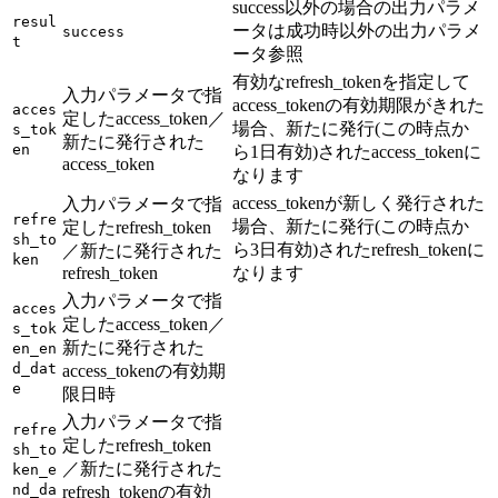
success以外の場合の出力パラメ
resul
ータは成功時以外の出力パラメ
success
t
ータ参照
有効なrefresh_tokenを指定して
入力パラメータで指
access_tokenの有効期限がきれた
acces
定したaccess_token／
場合、新たに発行(この時点か
s_tok
新たに発行された
en
ら1日有効)されたaccess_tokenに
access_token
なります
access_tokenが新しく発行された
入力パラメータで指
refre
場合、新たに発行(この時点か
定したrefresh_token
sh_to
ら3日有効)されたrefresh_tokenに
／新たに発行された
ken
refresh_token
なります
入力パラメータで指
acces
定したaccess_token／
s_tok
新たに発行された
en_en
d_dat
access_tokenの有効期
e
限日時
入力パラメータで指
refre
定したrefresh_token
sh_to
／新たに発行された
ken_e
nd_da
refresh_tokenの有効