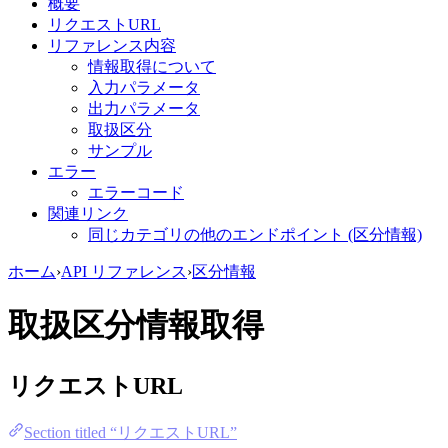
概要
リクエストURL
リファレンス内容
情報取得について
入力パラメータ
出力パラメータ
取扱区分
サンプル
エラー
エラーコード
関連リンク
同じカテゴリの他のエンドポイント (区分情報)
ホーム
›
API リファレンス
›
区分情報
取扱区分情報取得
リクエストURL
Section titled “リクエストURL”