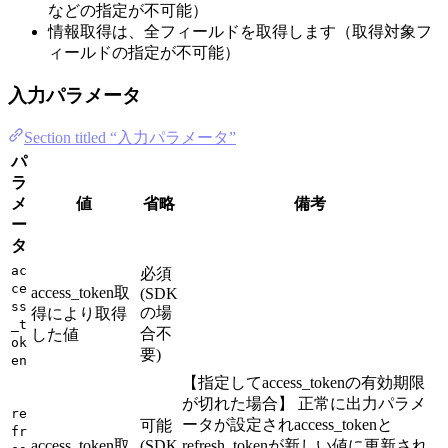
などの指定が不可能）
情報取得は、全フィールドを取得します（取得対象フ
ィールドの指定が不可能）
入力パラメータ
Section titled “入力パラメータ”
パ
ラ
メ
値
省略
備考
ー
タ
ac
必須
ce
access_token取
(SDK
ss
の場
得により取得
_t
合不
した値
ok
要)
en
【指定してaccess_tokenの有効期限
が切れた場合】 正常に出力パラメ
re
ータが設定されaccess_tokenと
可能
fr
access_token取
(SDK
refresh_tokenが新しい値に更新され