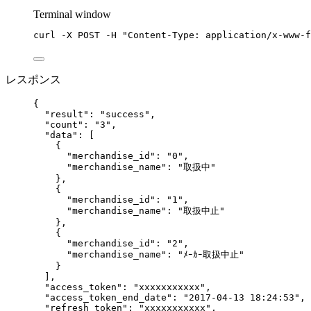
Terminal window
curl
-X
POST
-H
"
Content-Type: application/x-www-f
レスポンス
{
"result"
: 
"
success
"
,
"count"
: 
"
3
"
,
"data"
: [
{
"merchandise_id"
: 
"
0
"
,
"merchandise_name"
: 
"
取扱中
"
},
{
"merchandise_id"
: 
"
1
"
,
"merchandise_name"
: 
"
取扱中止
"
},
{
"merchandise_id"
: 
"
2
"
,
"merchandise_name"
: 
"
ﾒｰｶｰ取扱中止
"
}
],
"access_token"
: 
"
xxxxxxxxxxx
"
,
"access_token_end_date"
: 
"
2017-04-13 18:24:53
"
,
"refresh_token"
: 
"
xxxxxxxxxxx
"
,