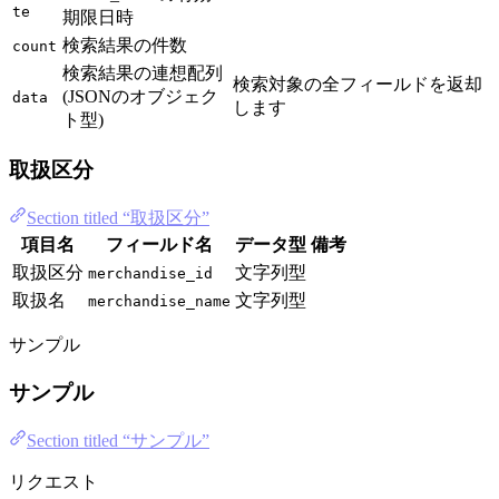
te
期限日時
検索結果の件数
count
検索結果の連想配列
検索対象の全フィールドを返却
(JSONのオブジェク
data
します
ト型)
取扱区分
Section titled “取扱区分”
項目名
フィールド名
データ型
備考
取扱区分
文字列型
merchandise_id
取扱名
文字列型
merchandise_name
サンプル
サンプル
Section titled “サンプル”
リクエスト