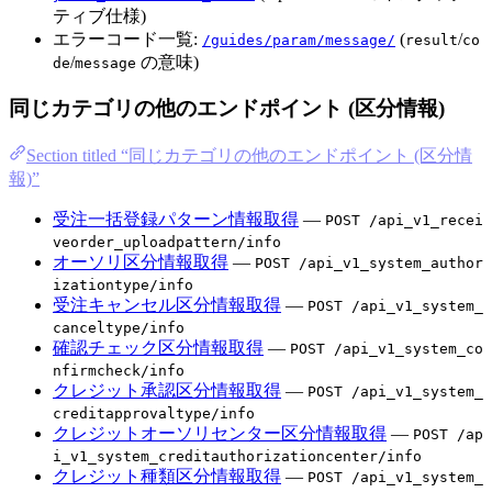
ティブ仕様)
エラーコード一覧:
(
/
/guides/param/message/
result
co
/
の意味)
de
message
同じカテゴリの他のエンドポイント (区分情報)
Section titled “同じカテゴリの他のエンドポイント (区分情
報)”
受注一括登録パターン情報取得
—
POST /api_v1_recei
veorder_uploadpattern/info
オーソリ区分情報取得
—
POST /api_v1_system_author
izationtype/info
受注キャンセル区分情報取得
—
POST /api_v1_system_
canceltype/info
確認チェック区分情報取得
—
POST /api_v1_system_co
nfirmcheck/info
クレジット承認区分情報取得
—
POST /api_v1_system_
creditapprovaltype/info
クレジットオーソリセンター区分情報取得
—
POST /ap
i_v1_system_creditauthorizationcenter/info
クレジット種類区分情報取得
—
POST /api_v1_system_