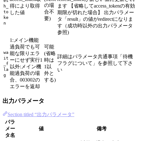
es
の場
得により取得
ます 【省略してaccess_tokenの有効
h_
合不
to
した値
期限が切れた場合】 出力パラメー
ke
要)
タ「result」の値がredirectになりま
n
す（成功時以外の出力パラメータ
参照)
1:メイン機能
過負荷でも可
可能
wa
能な限りエラ
(省略
詳細はパラメータ共通事項「待機
it
ーにせず実行1
時は
フラグについて」を参照して下さ
_f
以外:メイン機
1以
la
い
能過負荷の場
外と
g
合、003002の
する)
エラーを返却
出力パラメータ
Section titled “出力パラメータ”
パラ
メー
値
備考
タ名