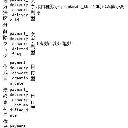
送
文
delivery
方
字
項目種類が”jikantaisitei_kbn”の時のみ値があ
_convert
法
列
る
_deliver
区
型
y_id
分
削
payment_
文
除
delivery
字
フ
1:有効 1以外:無効
_convert
列
_deleted
ラ
型
_flag
グ
payment_
作
日
delivery
成
付
_convert
日
_creatio
型
n_date
最
payment_
delivery
終
日
_convert
更
付
_last_mo
新
型
dified_d
日
ate
作
payment_
成