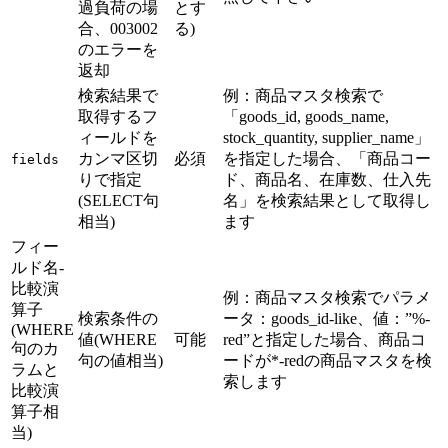
過負荷の場
とす
合、003002
る)
のエラーを
返却
検索結果で
例：商品マスタ検索で
取得するフ
「goods_id, goods_name,
ィールドを
stock_quantity, supplier_name」
カンマ区切
必須
を指定した場合、「商品コー
fields
りで指定
ド、商品名、在庫数、仕入先
(SELECT句
名」を検索結果として取得し
相当)
ます
フィー
ルド名-
比較演
例：商品マスタ検索でパラメ
算子
検索条件の
ータ：goods_id-like、値：”%-
(WHERE
値(WHERE
可能
red”と指定した場合、商品コ
句のカ
句の値相当)
ードが*-redの商品マスタを検
ラムと
索します
比較演
算子相
当)