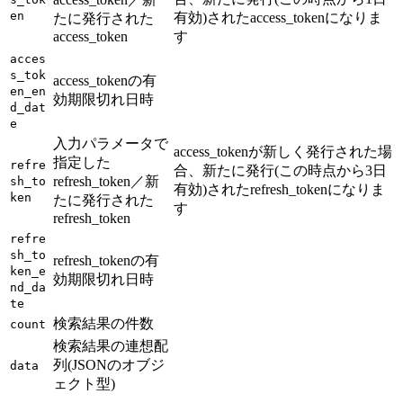
en
有効)されたaccess_tokenになりま
たに発行された
access_token
す
acces
s_tok
access_tokenの有
en_en
効期限切れ日時
d_dat
e
入力パラメータで
access_tokenが新しく発行された場
指定した
refre
合、新たに発行(この時点から3日
refresh_token／新
sh_to
有効)されたrefresh_tokenになりま
ken
たに発行された
す
refresh_token
refre
sh_to
refresh_tokenの有
ken_e
効期限切れ日時
nd_da
te
検索結果の件数
count
検索結果の連想配
列(JSONのオブジ
data
ェクト型)