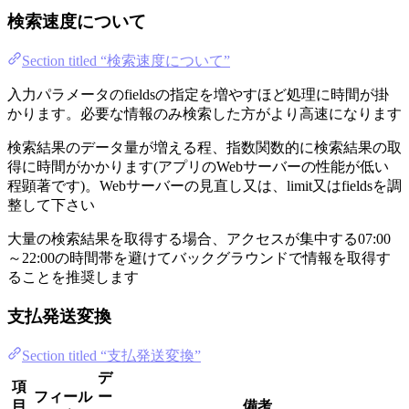
検索速度について
Section titled “検索速度について”
入力パラメータのfieldsの指定を増やすほど処理に時間が掛
かります。必要な情報のみ検索した方がより高速になります
検索結果のデータ量が増える程、指数関数的に検索結果の取
得に時間がかかります(アプリのWebサーバーの性能が低い
程顕著です)。Webサーバーの見直し又は、limit又はfieldsを調
整して下さい
大量の検索結果を取得する場合、アクセスが集中する07:00
～22:00の時間帯を避けてバックグラウンドで情報を取得す
ることを推奨します
支払発送変換
Section titled “支払発送変換”
デ
項
フィール
ー
目
備考