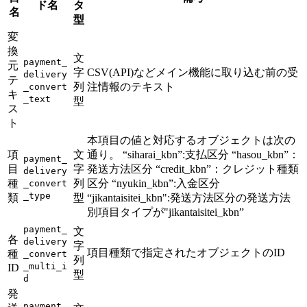
ド名
タ
名
型
変
換
文
payment_
元
字
CSV(API)などメイン機能に取り込む前の受
delivery
テ
列
注情報のテキスト
_convert
キ
_text
型
ス
ト
本項目の値と対応するオブジェクトは次の
項
文
通り。 “siharai_kbn”:支払区分 “hasou_kbn”：
payment_
目
字
発送方法区分 “credit_kbn”：クレジット種類
delivery
種
列
区分 “nyukin_kbn”:入金区分
_convert
_type
類
型
“jikantaisitei_kbn":発送方法区分の発送方法
別項目タイプが"jikantaisitei_kbn”
payment_
文
各
delivery
字
項目種類で指定されたオブジェクトのID
種
_convert
列
_multi_i
ID
型
d
発
payment_