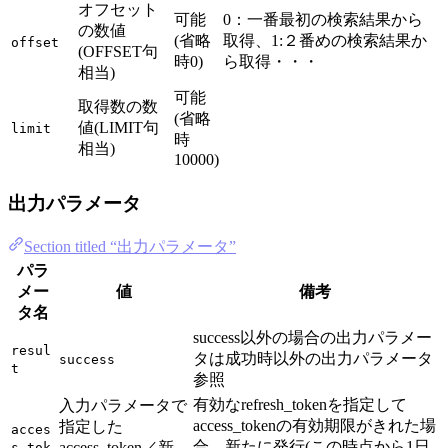
オフセット
可能
0：一番最初の検索結果から
の数値
(省略
取得、1:２番めの検索結果か
offset
(OFFSET句
時0)
ら取得・・・
相当)
可能
取得数の数
(省略
値(LIMIT句
limit
時
相当)
10000)
出力パラメータ
Section titled “出力パラメータ”
パラ
メー
値
備考
タ名
success以外の場合の出力パラメー
resul
タは成功時以外の出力パラメータ
success
t
参照
有効なrefresh_tokenを指定して
入力パラメータで
access_tokenの有効期限がきれた場
指定した
acces
合、新たに発行(この時点から1日
access_token／新
s_tok