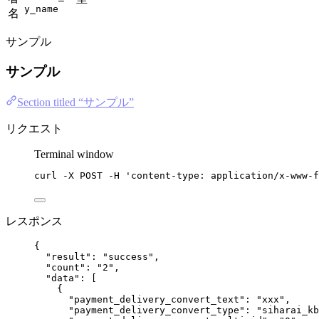
y_name
名
サンプル
サンプル
Section titled “サンプル”
リクエスト
Terminal window
curl
-X
POST
-H
'
content-type: application/x-www-f
レスポンス
{
"result"
: 
"
success
"
,
"count"
: 
"
2
"
,
"data"
: [
{
"payment_delivery_convert_text"
: 
"
xxx
"
,
"payment_delivery_convert_type"
: 
"
siharai_kb