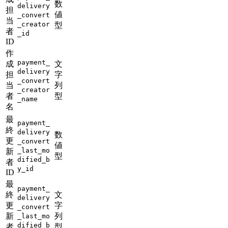
数
delivery
担
値
_convert
当
_creator
型
者
_id
ID
作
payment_
成
文
delivery
担
字
_convert
当
列
_creator
者
型
_name
名
最
payment_
終
delivery
数
更
_convert
値
_last_mo
新
型
dified_b
者
y_id
ID
最
payment_
終
文
delivery
更
字
_convert
新
列
_last_mo
dified_b
者
型