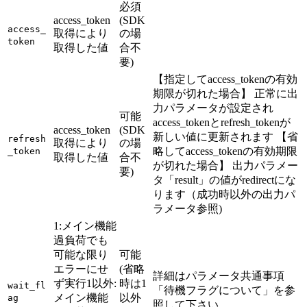
必須
access_token
(SDK
access_
取得により
の場
token
取得した値
合不
要)
【指定してaccess_tokenの有効
期限が切れた場合】 正常に出
力パラメータが設定され
可能
access_tokenとrefresh_tokenが
access_token
(SDK
新しい値に更新されます 【省
refresh
取得により
の場
略してaccess_tokenの有効期限
_token
取得した値
合不
が切れた場合】 出力パラメー
要)
タ「result」の値がredirectにな
ります（成功時以外の出力パ
ラメータ参照)
1:メイン機能
過負荷でも
可能な限り
可能
エラーにせ
(省略
詳細はパラメータ共通事項
ず実行1以外:
時は1
wait_fl
「待機フラグについて」を参
メイン機能
以外
ag
照して下さい