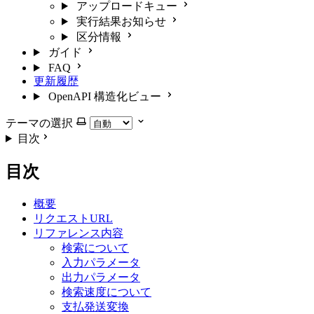
アップロードキュー
実行結果お知らせ
区分情報
ガイド
FAQ
更新履歴
OpenAPI 構造化ビュー
テーマの選択
目次
目次
概要
リクエストURL
リファレンス内容
検索について
入力パラメータ
出力パラメータ
検索速度について
支払発送変換