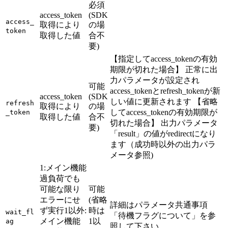
必須
access_token
(SDK
access_
取得により
の場
token
取得した値
合不
要)
【指定してaccess_tokenの有効
期限が切れた場合】 正常に出
力パラメータが設定され
可能
access_tokenとrefresh_tokenが新
access_token
(SDK
しい値に更新されます 【省略
refresh
取得により
の場
してaccess_tokenの有効期限が
_token
取得した値
合不
切れた場合】 出力パラメータ
要)
「result」の値がredirectになり
ます（成功時以外の出力パラ
メータ参照)
1:メイン機能
過負荷でも
可能な限り
可能
エラーにせ
(省略
詳細はパラメータ共通事項
ず実行1以外:
時は
wait_fl
「待機フラグについて」を参
メイン機能
1以
ag
照して下さい