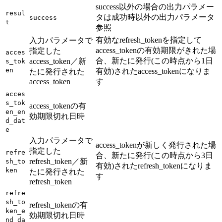
success以外の場合の出力パラメー
resul
タは成功時以外の出力パラメータ
success
t
参照
有効なrefresh_tokenを指定して
入力パラメータで
access_tokenの有効期限がきれた場
指定した
acces
合、新たに発行(この時点から1日
access_token／新
s_tok
en
有効)されたaccess_tokenになりま
たに発行された
access_token
す
acces
s_tok
access_tokenの有
en_en
効期限切れ日時
d_dat
e
入力パラメータで
access_tokenが新しく発行された場
指定した
refre
合、新たに発行(この時点から3日
refresh_token／新
sh_to
有効)されたrefresh_tokenになりま
ken
たに発行された
す
refresh_token
refre
sh_to
refresh_tokenの有
ken_e
効期限切れ日時
nd_da