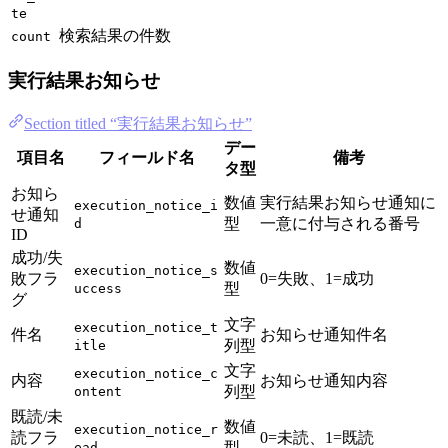
te
検索結果の件数
count
実行結果お知らせ
Section titled “実行結果お知らせ”
デー
項目名
フィールド名
備考
タ型
お知ら
数値
実行結果お知らせ通知に
execution_notice_i
せ通知
型
一意に付与される番号
d
ID
成功/失
数値
execution_notice_s
敗フラ
0=失敗、1=成功
型
uccess
グ
文字
execution_notice_t
件名
お知らせ通知件名
列型
itle
文字
execution_notice_c
内容
お知らせ通知内容
列型
ontent
既読/未
数値
execution_notice_r
読フラ
0=未読、1=既読
型
ead