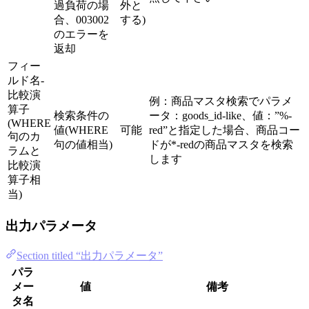
過負荷の場
外と
合、003002
する)
のエラーを
返却
フィー
ルド名-
比較演
例：商品マスタ検索でパラメ
算子
検索条件の
ータ：goods_id-like、値：”%-
(WHERE
値(WHERE
可能
red”と指定した場合、商品コー
句のカ
句の値相当)
ドが*-redの商品マスタを検索
ラムと
します
比較演
算子相
当)
出力パラメータ
Section titled “出力パラメータ”
パラ
メー
値
備考
タ名