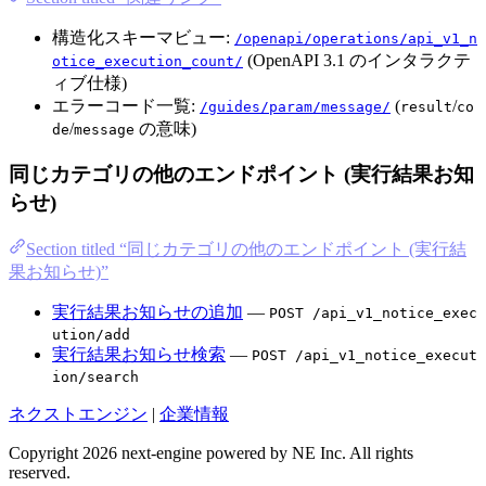
構造化スキーマビュー:
/openapi/operations/api_v1_n
(OpenAPI 3.1 のインタラクテ
otice_execution_count/
ィブ仕様)
エラーコード一覧:
(
/
/guides/param/message/
result
co
/
の意味)
de
message
同じカテゴリの他のエンドポイント (実行結果お知
らせ)
Section titled “同じカテゴリの他のエンドポイント (実行結
果お知らせ)”
実行結果お知らせの追加
—
POST /api_v1_notice_exec
ution/add
実行結果お知らせ検索
—
POST /api_v1_notice_execut
ion/search
ネクストエンジン
|
企業情報
Copyright 2026 next-engine powered by NE Inc. All rights
reserved.