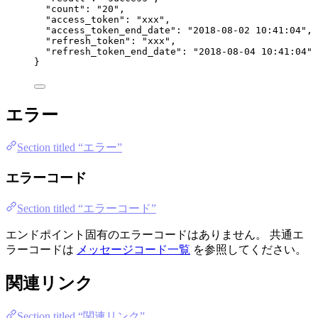
"count"
: 
"
20
"
,
"access_token"
: 
"
xxx
"
,
"access_token_end_date"
: 
"
2018-08-02 10:41:04
"
,
"refresh_token"
: 
"
xxx
"
,
"refresh_token_end_date"
: 
"
2018-08-04 10:41:04
"
}
エラー
Section titled “エラー”
エラーコード
Section titled “エラーコード”
エンドポイント固有のエラーコードはありません。 共通エ
ラーコードは
メッセージコード一覧
を参照してください。
関連リンク
Section titled “関連リンク”