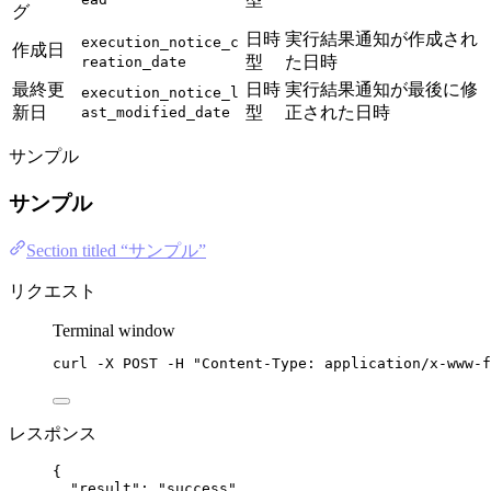
グ
日時
実行結果通知が作成され
execution_notice_c
作成日
型
た日時
reation_date
最終更
日時
実行結果通知が最後に修
execution_notice_l
新日
型
正された日時
ast_modified_date
サンプル
サンプル
Section titled “サンプル”
リクエスト
Terminal window
curl
-X
POST
-H
"
Content-Type: application/x-www-f
レスポンス
{
"result"
: 
"
success
"
,