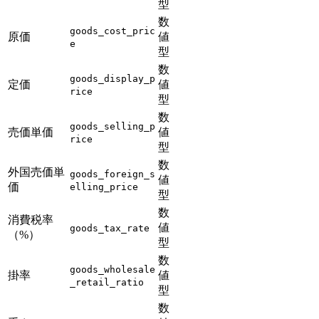
型
数
goods_cost_pric
原価
値
e
型
数
goods_display_p
定価
値
rice
型
数
goods_selling_p
売価単価
値
rice
型
数
外国売価単
goods_foreign_s
値
価
elling_price
型
数
消費税率
値
goods_tax_rate
（%）
型
数
goods_wholesale
掛率
値
_retail_ratio
型
数