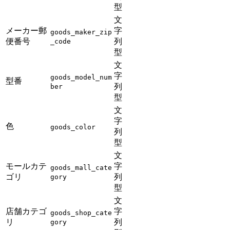
型
文
メーカー郵
字
goods_maker_zip
便番号
列
_code
型
文
字
goods_model_num
型番
列
ber
型
文
字
色
goods_color
列
型
文
モールカテ
字
goods_mall_cate
ゴリ
列
gory
型
文
店舗カテゴ
字
goods_shop_cate
リ
列
gory