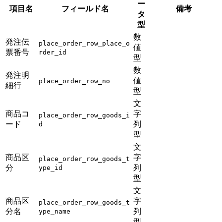
ー
項目名
フィールド名
備考
タ
型
数
発注伝
place_order_row_place_o
値
票番号
rder_id
型
数
発注明
値
place_order_row_no
細行
型
文
商品コ
字
place_order_row_goods_i
ード
列
d
型
文
商品区
字
place_order_row_goods_t
分
列
ype_id
型
文
商品区
字
place_order_row_goods_t
分名
列
ype_name
型