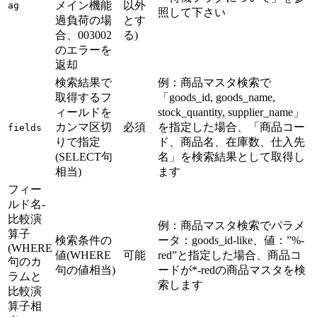
メイン機能
以外
ag
照して下さい
過負荷の場
とす
合、003002
る)
のエラーを
返却
検索結果で
例：商品マスタ検索で
取得するフ
「goods_id, goods_name,
ィールドを
stock_quantity, supplier_name」
カンマ区切
必須
を指定した場合、「商品コー
fields
りで指定
ド、商品名、在庫数、仕入先
(SELECT句
名」を検索結果として取得し
相当)
ます
フィー
ルド名-
比較演
例：商品マスタ検索でパラメ
算子
検索条件の
ータ：goods_id-like、値：”%-
(WHERE
値(WHERE
可能
red”と指定した場合、商品コ
句のカ
句の値相当)
ードが*-redの商品マスタを検
ラムと
索します
比較演
算子相