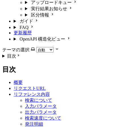
アップロードキュー
実行結果お知らせ
区分情報
ガイド
FAQ
更新履歴
OpenAPI 構造化ビュー
テーマの選択
目次
目次
概要
リクエストURL
リファレンス内容
検索について
入力パラメータ
出力パラメータ
検索速度について
発注明細