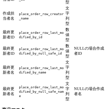
型
文
作成担
字
place_order_row_creator
当者名
列
_name
型
数
最終更
place_order_row_last_mo
値
新者ID
dified_by_id
型
数
最終更
NULLの場合作成
place_order_row_last_mo
値
新者ID
者ID
dified_by_null_safe_id
型
文
最終更
字
place_order_row_last_mo
新者名
列
dified_by_name
型
文
place_order_row_last_mo
最終更
字
NULLの場合作成
dified_by_null_safe_nam
新者名
列
者名
e
型