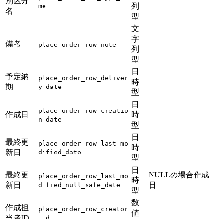
別区分
列
me
名
型
文
字
備考
place_order_row_note
列
型
日
予定納
place_order_row_deliver
時
期
y_date
型
日
place_order_row_creatio
作成日
時
n_date
型
日
最終更
place_order_row_last_mo
時
新日
dified_date
型
日
最終更
NULLの場合作成
place_order_row_last_mo
時
新日
日
dified_null_safe_date
型
数
作成担
place_order_row_creator
値
当者ID
_id