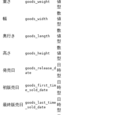
重さ
値
goods_weight
型
数
幅
値
goods_width
型
数
奥行き
値
goods_length
型
数
高さ
値
goods_height
型
日
goods_release_d
発売日
時
ate
型
日
goods_first_tim
初販売日
時
e_sold_date
型
日
goods_last_time
最終販売日
時
_sold_date
型