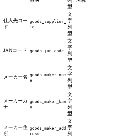
列
名称
name
型
文
仕入先コー
字
goods_supplier_
ド
列
id
型
文
字
JANコード
goods_jan_code
列
型
文
字
goods_maker_nam
メーカー名
列
e
型
文
メーカーカ
字
goods_maker_kan
ナ
列
a
型
文
メーカー住
字
goods_maker_add
所
列
ress