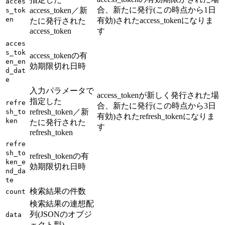
acces
合、新たに発行(この時点から1日
access_token／新
s_tok
en
有効)されたaccess_tokenになりま
たに発行された
access_token
す
acces
s_tok
access_tokenの有
en_en
効期限切れ日時
d_dat
e
入力パラメータで
access_tokenが新しく発行された場
指定した
refre
合、新たに発行(この時点から3日
refresh_token／新
sh_to
有効)されたrefresh_tokenになりま
ken
たに発行された
す
refresh_token
refre
sh_to
refresh_tokenの有
ken_e
効期限切れ日時
nd_da
te
検索結果の件数
count
検索結果の連想配
列(JSONのオブジ
data
ェクト型)