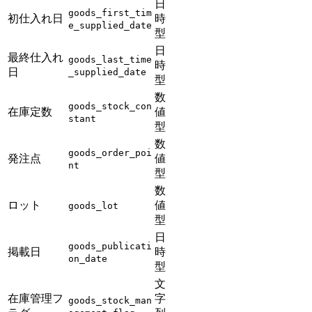
日
goods_first_tim
初仕入れ日
時
e_supplied_date
型
日
最終仕入れ
goods_last_time
時
日
_supplied_date
型
数
goods_stock_con
在庫定数
値
stant
型
数
goods_order_poi
発注点
値
nt
型
数
ロット
値
goods_lot
型
日
goods_publicati
掲載日
時
on_date
型
文
在庫管理フ
字
goods_stock_man