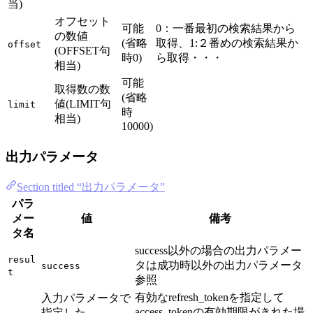
当)
オフセット
可能
0：一番最初の検索結果から
の数値
(省略
取得、1:２番めの検索結果か
offset
(OFFSET句
時0)
ら取得・・・
相当)
可能
取得数の数
(省略
値(LIMIT句
limit
時
相当)
10000)
出力パラメータ
Section titled “出力パラメータ”
パラ
メー
値
備考
タ名
success以外の場合の出力パラメー
resul
タは成功時以外の出力パラメータ
success
t
参照
有効なrefresh_tokenを指定して
入力パラメータで
access_tokenの有効期限がきれた場
指定した