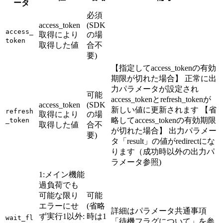
ータ
必須
access_token
(SDK
access_
取得により
の場
token
取得した値
合不
要)
【指定してaccess_tokenの有効
期限が切れた場合】 正常に出
力パラメータが設定され
可能
access_tokenとrefresh_tokenが
access_token
(SDK
新しい値に更新されます 【省
refresh
取得により
の場
略してaccess_tokenの有効期限
_token
取得した値
合不
が切れた場合】 出力パラメー
要)
タ「result」の値がredirectにな
ります（成功時以外の出力パ
ラメータ参照)
1:メイン機能
過負荷でも
可能な限り
可能
エラーにせ
(省略
詳細はパラメータ共通事項
ず実行1以外:
時は1
wait_fl
「待機フラグについて」を参