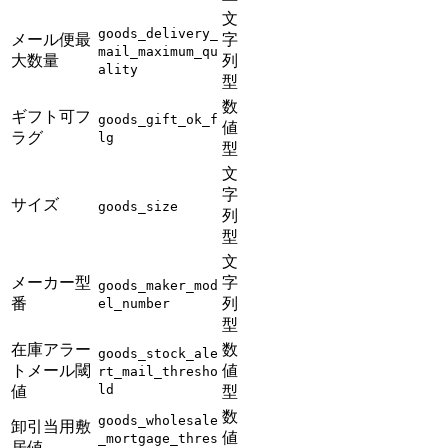
文
goods_delivery_
メール便最
字
mail_maximum_qu
大数量
列
ality
型
数
ギフト可フ
goods_gift_ok_f
値
ラグ
lg
型
文
字
サイズ
goods_size
列
型
文
メーカー型
字
goods_maker_mod
番
列
el_number
型
在庫アラー
数
goods_stock_ale
トメール閾
値
rt_mail_thresho
ld
値
型
数
goods_wholesale
卸引当用敷
値
_mortgage_thres
居値