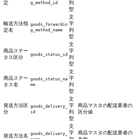
定
列
g_method_id
型
文
輸送方法指
字
goods_forwardin
定名
列
g_method_name
型
文
商品ステー
字
goods_status_id
タス区分
列
型
文
商品ステー
字
goods_status_na
タス名
列
me
型
文
発送方法区
字
商品マスタの配送業者の
goods_delivery_
分
列
区分値
id
型
文
字
商品マスタの配送業者の
goods_delivery_
発送方法名