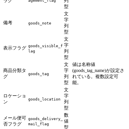
ラグ
列
agement_flag
型
文
字
備考
goods_note
列
型
文
字
goods_visible_f
表示フラグ
列
lag
型
文
値は名称値
商品分類タ
字
(goods_tag_name)が設定さ
goods_tag
グ
列
れている。複数設定可
型
能。
文
ロケーショ
字
goods_location
ン
列
型
数
メール便可
goods_delivery_
値
否フラグ
mail_flag
型