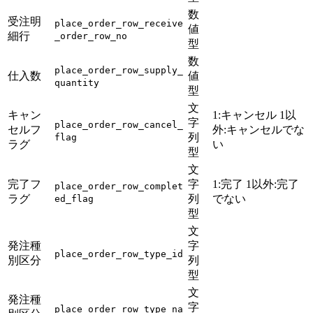
数
受注明
place_order_row_receive
値
細行
_order_row_no
型
数
place_order_row_supply_
仕入数
値
quantity
型
文
キャン
1:キャンセル 1以
字
place_order_row_cancel_
セルフ
外:キャンセルでな
列
flag
ラグ
い
型
文
完了フ
字
1:完了 1以外:完了
place_order_row_complet
ラグ
列
でない
ed_flag
型
文
発注種
字
place_order_row_type_id
別区分
列
型
文
発注種
字
place_order_row_type_na