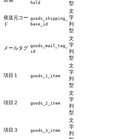
hold
型
文
発送元コー
字
goods_shipping_
ド
列
base_id
型
文
字
goods_mail_tag_
メールタグ
列
id
型
文
字
項目１
goods_1_item
列
型
文
字
項目２
goods_2_item
列
型
文
字
項目３
goods_3_item
列