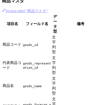
商品マスタ
Section titled “商品マスタ”
デ
ー
項目名
フィールド名
備考
タ
型
文
字
商品コード
goods_id
列
型
文
代表商品コ
字
goods_represent
ード
列
ation_id
型
文
字
商品名
goods_name
列
型
文
字
goods_foreign_n