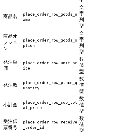
文
字
place_order_row_goods_n
商品名
列
ame
型
文
商品オ
字
place_order_row_goods_o
プショ
列
ption
ン
型
数
発注単
place_order_row_unit_pr
値
価
ice
型
数
place_order_row_place_q
発注数
値
uantity
型
数
place_order_row_sub_tot
小計金
値
al_price
型
数
受注伝
place_order_row_receive
値
票番号
_order_id
型