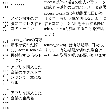
success以外の場合の出力パラメータ
res
success
は成功時以外の出力パラメータ参照
ult
access_tokenには有効期限(1日)があ
acc
メイン機能のデー
ります。有効期限が切れないように
ess
タにアクセスする
する為にも、各APIを実行する際に
_to
為のトークン
refresh_tokenも指定することを推奨
ken
します
access_tokenの有効
ref
期限が切れた際
refresh_tokenには有効期限(3日)があ
res
に、access_tokenを
ります。有効期限が切れた場合は
h_t
oke
再発行する為のト
uid・state取得を呼ぶ必要があります
n
ークン
com
アプリを購入した
pan
企業のネクストエ
y_n
ンジンで一意にな
e_i
るID
d
com
アプリを購入した
pan
企業の企業名
y_n
ame
com