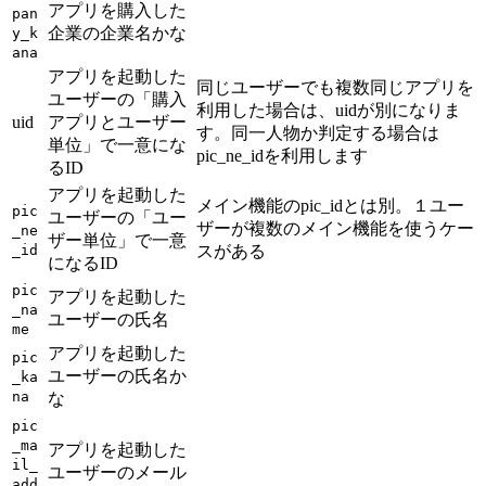
アプリを購入した
pan
企業の企業名かな
y_k
ana
アプリを起動した
同じユーザーでも複数同じアプリを
ユーザーの「購入
利用した場合は、uidが別になりま
uid
アプリとユーザー
す。同一人物か判定する場合は
単位」で一意にな
pic_ne_idを利用します
るID
アプリを起動した
メイン機能のpic_idとは別。１ユー
pic
ユーザーの「ユー
ザーが複数のメイン機能を使うケー
_ne
ザー単位」で一意
_id
スがある
になるID
pic
アプリを起動した
_na
ユーザーの氏名
me
アプリを起動した
pic
ユーザーの氏名か
_ka
na
な
pic
_ma
アプリを起動した
il_
ユーザーのメール
add