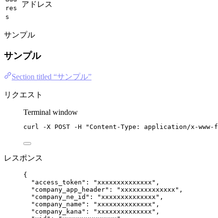
アドレス
res
s
サンプル
サンプル
Section titled “サンプル”
リクエスト
Terminal window
curl
-X
POST
-H
"
Content-Type: application/x-www-f
レスポンス
{
"access_token"
: 
"
xxxxxxxxxxxxxx
"
,
"company_app_header"
: 
"
xxxxxxxxxxxxxx
"
,
"company_ne_id"
: 
"
xxxxxxxxxxxxxx
"
,
"company_name"
: 
"
xxxxxxxxxxxxxx
"
,
"company_kana"
: 
"
xxxxxxxxxxxxxx
"
,