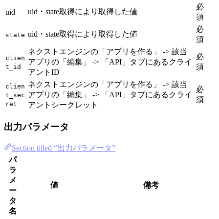
必
uid・state取得により取得した値
uid
須
必
uid・state取得により取得した値
state
須
ネクストエンジンの「アプリを作る」 -> 該当
必
clien
アプリの「編集」 -> 「API」タブにあるクライ
須
t_id
アントID
ネクストエンジンの「アプリを作る」 -> 該当
clien
必
アプリの「編集」 -> 「API」タブにあるクライ
t_sec
須
ret
アントシークレット
出力パラメータ
Section titled “出力パラメータ”
パ
ラ
メ
値
備考
ー
タ
名