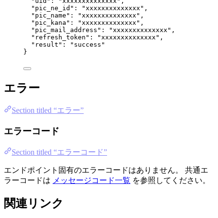
"uid"
: 
"
xxxxxxxxxxxxxx
"
,
"pic_ne_id"
: 
"
xxxxxxxxxxxxxx
"
,
"pic_name"
: 
"
xxxxxxxxxxxxxx
"
,
"pic_kana"
: 
"
xxxxxxxxxxxxxx
"
,
"pic_mail_address"
: 
"
xxxxxxxxxxxxxx
"
,
"refresh_token"
: 
"
xxxxxxxxxxxxxx
"
,
"result"
: 
"
success
"
}
エラー
Section titled “エラー”
エラーコード
Section titled “エラーコード”
エンドポイント固有のエラーコードはありません。 共通エ
ラーコードは
メッセージコード一覧
を参照してください。
関連リンク