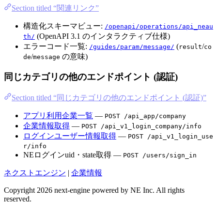
Section titled “関連リンク”
構造化スキーマビュー:
/openapi/operations/api_neau
(OpenAPI 3.1 のインタラクティブ仕様)
th/
エラーコード一覧:
(
/
/guides/param/message/
result
co
/
の意味)
de
message
同じカテゴリの他のエンドポイント (認証)
Section titled “同じカテゴリの他のエンドポイント (認証)”
アプリ利用企業一覧
—
POST /api_app/company
企業情報取得
—
POST /api_v1_login_company/info
ログインユーザー情報取得
—
POST /api_v1_login_use
r/info
NEログインuid・state取得 —
POST /users/sign_in
ネクストエンジン
|
企業情報
Copyright 2026 next-engine powered by NE Inc. All rights
reserved.