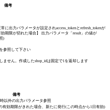
備考
出力パラメータが設定されaccess_tokenとrefresh_tokenが
の有効期限が切れた場合】 出力パラメータ「result」の値が
照)
を参照して下さい
せん。作成したshop_idは固定で1を返却します
備考
成功時以外の出力パラメータ参照
ss_tokenの有効期限がきれた場合、新たに発行(この時点から1日有効)