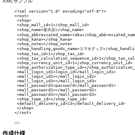
XMLサンプル
<?
xml
 version
=
"
1.0
"
 encoding
=
"
utf-8
"
?>
<
root
>
<
shop
>
<
shop_mall_id
>
1
</
shop_mall_id
>
<
shop_name
>
楽天店
</
shop_name
>
<
shop_abbreviated_name
>
raku
</
shop_abbreviated_nam
<
shop_kana
></
shop_kana
>
<
shop_note
></
shop_note
>
<
shop_handling_goods_name
>
スマホグッズ
</
shop_handli
<
shop_tax_id
>
1
</
shop_tax_id
>
<
shop_tax_calculation_sequence_id
>
1
</
shop_tax_cal
<
shop_currency_unit_id
>
1
</
shop_currency_unit_id
>
<
shop_authorization_type_id
></
shop_authorization_
<
mall_login_id1
>
login_id
</
mall_login_id1
>
<
mall_login_id2
></
mall_login_id2
>
<
mall_login_id3
></
mall_login_id3
>
<
mall_password1
>
password
</
mall_password1
>
<
mall_password2
></
mall_password2
>
<
mall_password3
></
mall_password3
>
<
shop_type_id
></
shop_type_id
>
<
default_delivery_id
>
13
</
default_delivery_id
>
</
shop
>
</
root
>
作成仕様