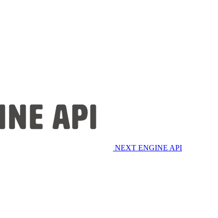
NEXT ENGINE API