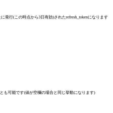
たに発行(この時点から3日有効)されたrefresh_tokenになります
とも可能です(値が空欄の場合と同じ挙動になります)