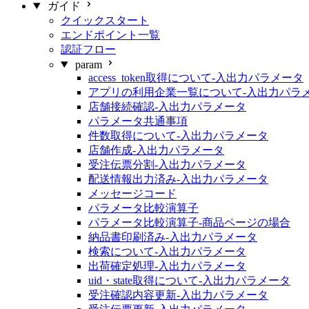
ガイド
クイックスタート
エンドポイント一覧
認証フロー
param
access_token取得について-入出力パラメータ
アプリの利用企業一覧について-入出力パラ
店舗接続確認-入出力パラメータ
パラメータ共通事項
件数取得について-入出力パラメータ
店舗作成-入出力パラメータ
受注伝票分割-入出力パラメータ
配送情報出力済み-入出力パラメータ
メッセージコード
パラメータ比較演算子
パラメータ比較演算子-商品ページの場合
納品書印刷済み-入出力パラメータ
検索について-入出力パラメータ
出荷確定処理-入出力パラメータ
uid・state取得について-入出力パラメータ
受注確認内容更新-入出力パラメータ