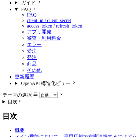
ガイド
FAQ
FAQ
client_id / client_secret
access_token / refresh_token
アプリ開発
審査・利用料金
エラー
受注
発注
商品
その他
更新履歴
OpenAPI 構造化ビュー
テーマの選択
目次
目次
概要
メイン機能において、汎用店舗で在庫連携するにはどう