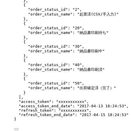
},
{
"order_status_id"
: 
"
2
"
,
"order_status_name"
: 
"
起票済(CSV/手入力)
"
},
{
"order_status_id"
: 
"
20
"
,
"order_status_name"
: 
"
納品書印刷待ち
"
},
{
"order_status_id"
: 
"
30
"
,
"order_status_name"
: 
"
納品書印刷中
"
},
{
"order_status_id"
: 
"
40
"
,
"order_status_name"
: 
"
納品書印刷済
"
},
{
"order_status_id"
: 
"
50
"
,
"order_status_name"
: 
"
出荷確定済（完了）
"
}
],
"access_token"
: 
"
xxxxxxxxxxx
"
,
"access_token_end_date"
: 
"
2017-04-13 18:24:53
"
,
"refresh_token"
: 
"
xxxxxxxxxxx
"
,
"refresh_token_end_date"
: 
"
2017-04-15 18:24:53
"
}