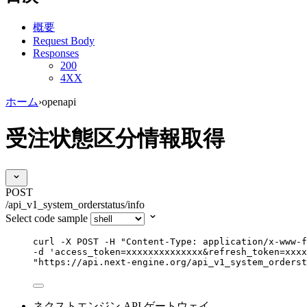
概要
Request Body
Responses
200
4XX
ホーム
›
openapi
受注状態区分情報取得
POST
/api_v1_system_orderstatus/info
Select code sample
curl
-X
POST
-H
"
Content-Type: application/x-www-f
-d 
'
access_token=xxxxxxxxxxxxxx&refresh_token=xxxx
"
https://api.next-engine.org/api_v1_system_orderst
ネクストエンジン API ゲートウェイ