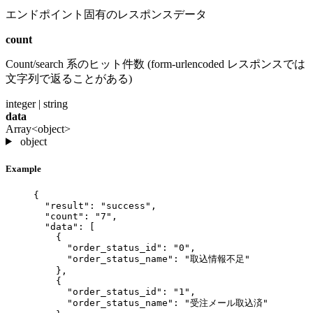
エンドポイント固有のレスポンスデータ
count
Count/search 系のヒット件数 (form-urlencoded レスポンスでは
文字列で返ることがある)
integer | string
data
Array<object>
object
Example
{
"result"
: 
"
success
"
,
"count"
: 
"
7
"
,
"data"
: [
{
"order_status_id"
: 
"
0
"
,
"order_status_name"
: 
"
取込情報不足
"
},
{
"order_status_id"
: 
"
1
"
,
"order_status_name"
: 
"
受注メール取込済
"