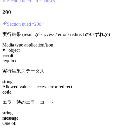
Section titled “ Responses ”
200
Section titled “200 ”
実行結果 (result が success / error / redirect のいずれか)
Media type
application/json
object
result
required
実行結果ステータス
string
Allowed values:
success
error
redirect
code
エラー時のエラーコード
string
message
One of: