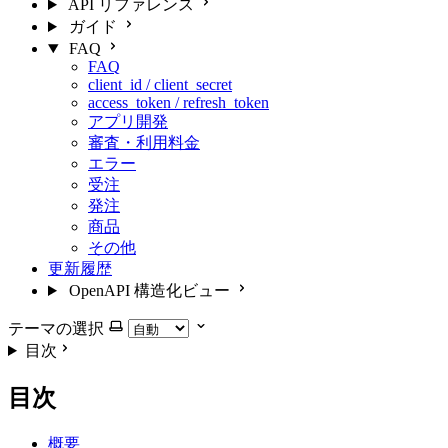
API リファレンス
ガイド
FAQ
FAQ
client_id / client_secret
access_token / refresh_token
アプリ開発
審査・利用料金
エラー
受注
発注
商品
その他
更新履歴
OpenAPI 構造化ビュー
テーマの選択
目次
目次
概要