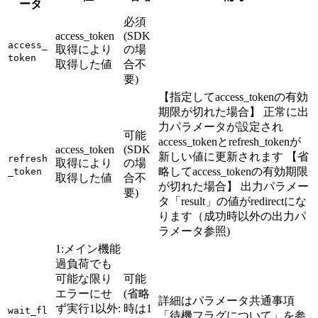
ータ
必須
access_token
(SDK
access_
取得により
の場
token
取得した値
合不
要)
【指定してaccess_tokenの有効
期限が切れた場合】 正常に出
力パラメータが設定され
可能
access_tokenとrefresh_tokenが
access_token
(SDK
新しい値に更新されます 【省
refresh
取得により
の場
略してaccess_tokenの有効期限
_token
取得した値
合不
が切れた場合】 出力パラメー
要)
タ「result」の値がredirectにな
ります（成功時以外の出力パ
ラメータ参照)
1:メイン機能
過負荷でも
可能な限り
可能
エラーにせ
(省略
詳細はパラメータ共通事項
ず実行1以外:
時は1
wait_fl
「待機フラグについて」を参