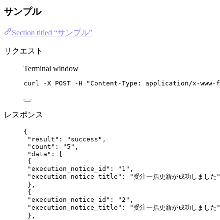
サンプル
Section titled “サンプル”
リクエスト
Terminal window
curl
-X
POST
-H
"
Content-Type: application/x-www-f
レスポンス
{
"result"
: 
"
success
"
,
"count"
: 
"
5
"
,
"data"
: [
{
"execution_notice_id"
: 
"
1
"
,
"execution_notice_title"
: 
"
受注一括更新が成功しました
},
{
"execution_notice_id"
: 
"
2
"
,
"execution_notice_title"
: 
"
受注一括更新が成功しました
},