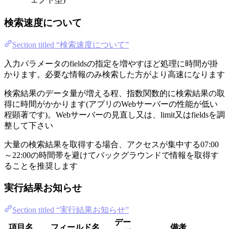
検索速度について
Section titled “検索速度について”
入力パラメータのfieldsの指定を増やすほど処理に時間が掛
かります。必要な情報のみ検索した方がより高速になります
検索結果のデータ量が増える程、指数関数的に検索結果の取
得に時間がかかります(アプリのWebサーバーの性能が低い
程顕著です)。Webサーバーの見直し又は、limit又はfieldsを調
整して下さい
大量の検索結果を取得する場合、アクセスが集中する07:00
～22:00の時間帯を避けてバックグラウンドで情報を取得す
ることを推奨します
実行結果お知らせ
Section titled “実行結果お知らせ”
デー
項目名
フィールド名
備考