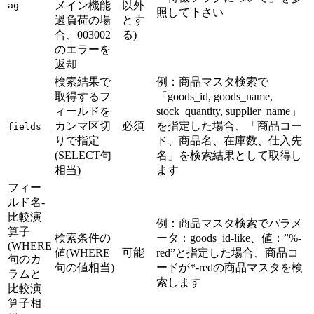
メイン機能
以外
ag
照して下さい
過負荷の場
とす
合、003002
る)
のエラーを
返却
検索結果で
例：商品マスタ検索で
取得するフ
「goods_id, goods_name,
ィールドを
stock_quantity, supplier_name」
カンマ区切
必須
を指定した場合、「商品コー
fields
りで指定
ド、商品名、在庫数、仕入先
(SELECT句
名」を検索結果として取得し
相当)
ます
フィー
ルド名-
比較演
例：商品マスタ検索でパラメ
算子
検索条件の
ータ：goods_id-like、値：”%-
(WHERE
値(WHERE
可能
red”と指定した場合、商品コ
句のカ
句の値相当)
ードが*-redの商品マスタを検
ラムと
索します
比較演
算子相