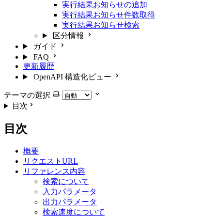
実行結果お知らせの追加
実行結果お知らせ件数取得
実行結果お知らせ検索
区分情報
ガイド
FAQ
更新履歴
OpenAPI 構造化ビュー
テーマの選択
目次
目次
概要
リクエストURL
リファレンス内容
検索について
入力パラメータ
出力パラメータ
検索速度について