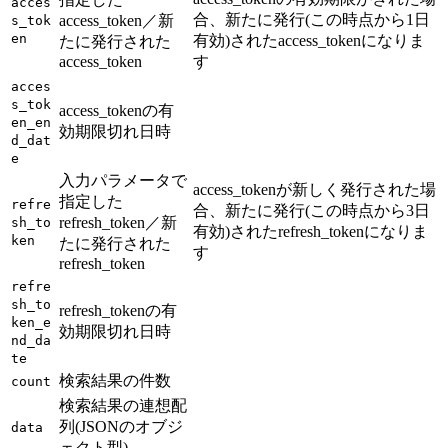
acces
合、新たに発行(この時点から1日
access_token／新
s_tok
en
有効)されたaccess_tokenになりま
たに発行された
access_token
す
acces
s_tok
access_tokenの有
en_en
効期限切れ日時
d_dat
e
入力パラメータで
access_tokenが新しく発行された場
指定した
refre
合、新たに発行(この時点から3日
refresh_token／新
sh_to
有効)されたrefresh_tokenになりま
ken
たに発行された
す
refresh_token
refre
sh_to
refresh_tokenの有
ken_e
効期限切れ日時
nd_da
te
検索結果の件数
count
検索結果の連想配
列(JSONのオブジ
data
ェクト型)