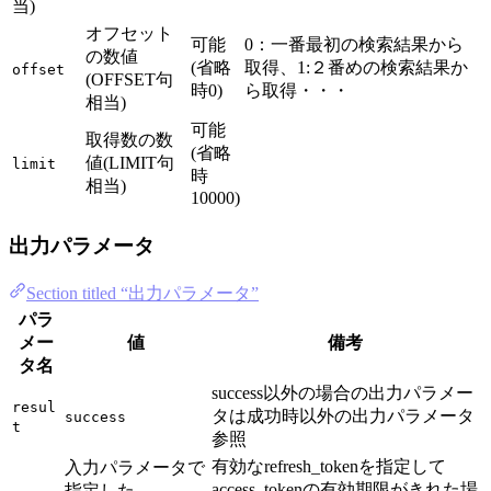
当)
オフセット
可能
0：一番最初の検索結果から
の数値
(省略
取得、1:２番めの検索結果か
offset
(OFFSET句
時0)
ら取得・・・
相当)
可能
取得数の数
(省略
値(LIMIT句
limit
時
相当)
10000)
出力パラメータ
Section titled “出力パラメータ”
パラ
メー
値
備考
タ名
success以外の場合の出力パラメー
resul
タは成功時以外の出力パラメータ
success
t
参照
有効なrefresh_tokenを指定して
入力パラメータで
access_tokenの有効期限がきれた場
指定した