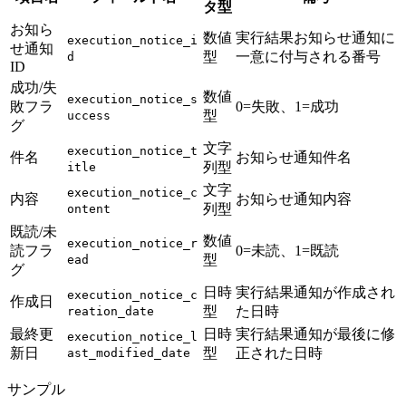
タ型
お知ら
数値
実行結果お知らせ通知に
execution_notice_i
せ通知
型
一意に付与される番号
d
ID
成功/失
数値
execution_notice_s
敗フラ
0=失敗、1=成功
型
uccess
グ
文字
execution_notice_t
件名
お知らせ通知件名
列型
itle
文字
execution_notice_c
内容
お知らせ通知内容
列型
ontent
既読/未
数値
execution_notice_r
読フラ
0=未読、1=既読
型
ead
グ
日時
実行結果通知が作成され
execution_notice_c
作成日
型
た日時
reation_date
最終更
日時
実行結果通知が最後に修
execution_notice_l
新日
型
正された日時
ast_modified_date
サンプル