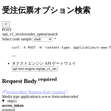
受注伝票オプション検索
POST
/api_v1_receiveorder_option/search
Select code sample
curl
-X
POST
-H
'
content-type: application/x-www-f
ネクストエンジン API ゲートウェイ
required
Request Body
Section titled “Request Body required ”
Media type
application/x-www-form-urlencoded
object
access_token
required