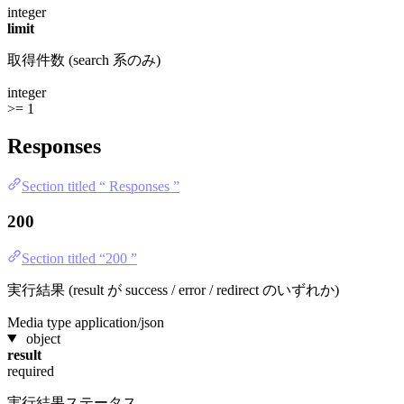
integer
limit
取得件数 (search 系のみ)
integer
>= 1
Responses
Section titled “ Responses ”
200
Section titled “200 ”
実行結果 (result が success / error / redirect のいずれか)
Media type
application/json
object
result
required
実行結果ステータス