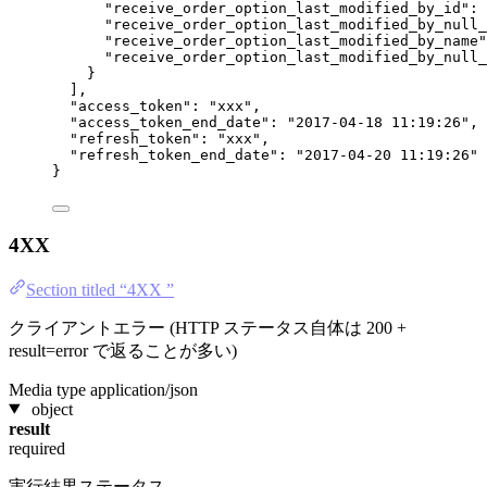
"receive_order_option_last_modified_by_id"
: 
"receive_order_option_last_modified_by_null_
"receive_order_option_last_modified_by_name"
"receive_order_option_last_modified_by_null_
}
],
"access_token"
: 
"
xxx
"
,
"access_token_end_date"
: 
"
2017-04-18 11:19:26
"
,
"refresh_token"
: 
"
xxx
"
,
"refresh_token_end_date"
: 
"
2017-04-20 11:19:26
"
}
4XX
Section titled “4XX ”
クライアントエラー (HTTP ステータス自体は 200 +
result=error で返ることが多い)
Media type
application/json
object
result
required
実行結果ステータス