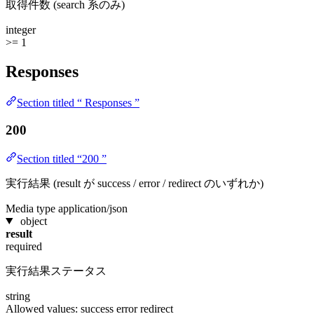
取得件数 (search 系のみ)
integer
>= 1
Responses
Section titled “ Responses ”
200
Section titled “200 ”
実行結果 (result が success / error / redirect のいずれか)
Media type
application/json
object
result
required
実行結果ステータス
string
Allowed values:
success
error
redirect