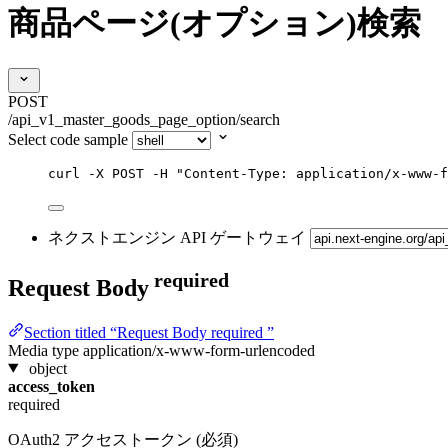
商品ページ(オプション)検索
POST
/api_v1_master_goods_page_option/search
Select code sample
curl
-X
POST
-H
"
Content-Type: application/x-www-f
ネクストエンジン API ゲートウェイ
required
Request Body
Section titled “Request Body required ”
Media type
application/x-www-form-urlencoded
object
access_token
required
OAuth2 アクセストークン (必須)