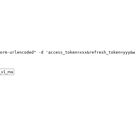
orm-urlencoded
"
-d
'
access_token=xxx&refresh_token=yyy&w