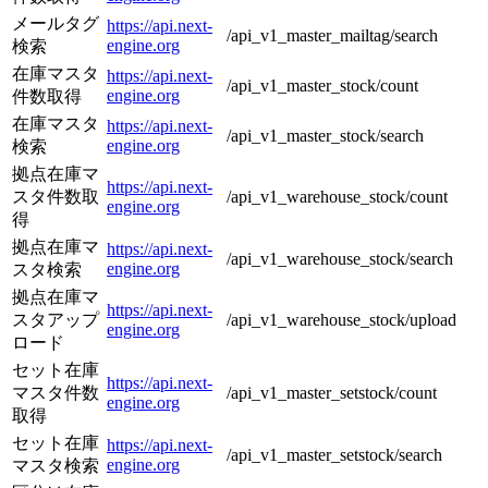
メールタグ
https://api.next-
/api_v1_master_mailtag/search
engine.org
検索
在庫マスタ
https://api.next-
/api_v1_master_stock/count
engine.org
件数取得
在庫マスタ
https://api.next-
/api_v1_master_stock/search
engine.org
検索
拠点在庫マ
https://api.next-
スタ件数取
/api_v1_warehouse_stock/count
engine.org
得
拠点在庫マ
https://api.next-
/api_v1_warehouse_stock/search
engine.org
スタ検索
拠点在庫マ
https://api.next-
スタアップ
/api_v1_warehouse_stock/upload
engine.org
ロード
セット在庫
https://api.next-
マスタ件数
/api_v1_master_setstock/count
engine.org
取得
セット在庫
https://api.next-
/api_v1_master_setstock/search
engine.org
マスタ検索