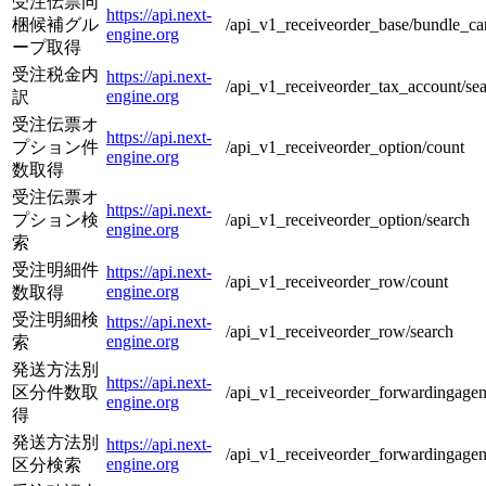
受注伝票同
https://api.next-
梱候補グル
/api_v1_receiveorder_base/bundle_ca
engine.org
ープ取得
受注税金内
https://api.next-
/api_v1_receiveorder_tax_account/se
engine.org
訳
受注伝票オ
https://api.next-
プション件
/api_v1_receiveorder_option/count
engine.org
数取得
受注伝票オ
https://api.next-
プション検
/api_v1_receiveorder_option/search
engine.org
索
受注明細件
https://api.next-
/api_v1_receiveorder_row/count
engine.org
数取得
受注明細検
https://api.next-
/api_v1_receiveorder_row/search
engine.org
索
発送方法別
https://api.next-
区分件数取
/api_v1_receiveorder_forwardingagen
engine.org
得
発送方法別
https://api.next-
/api_v1_receiveorder_forwardingagen
engine.org
区分検索