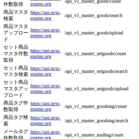
/api_v1_master_goods/count
engine.org
件数取得
商品マスタ
https://api.next-
/api_v1_master_goods/search
engine.org
検索
商品マスタ
https://api.next-
アップロー
/api_v1_master_goods/upload
engine.org
ド
セット商品
https://api.next-
マスタ件数
/api_v1_master_setgoods/count
engine.org
取得
セット商品
https://api.next-
/api_v1_master_setgoods/search
engine.org
マスタ検索
セット商品
https://api.next-
マスタアッ
/api_v1_master_setgoods/upload
engine.org
プロード
商品タグ件
https://api.next-
/api_v1_master_goodstag/count
engine.org
数取得
商品タグ検
https://api.next-
/api_v1_master_goodstag/search
engine.org
索
メールタグ
https://api.next-
/api_v1_master_mailtag/count
engine.org
件数取得