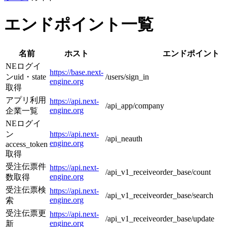
エンドポイント一覧
名前
ホスト
エンドポイント
NEログイ
https://base.next-
ンuid・state
/users/sign_in
engine.org
取得
アプリ利用
https://api.next-
/api_app/company
engine.org
企業一覧
NEログイ
ン
https://api.next-
/api_neauth
engine.org
access_token
取得
受注伝票件
https://api.next-
/api_v1_receiveorder_base/count
engine.org
数取得
受注伝票検
https://api.next-
/api_v1_receiveorder_base/search
engine.org
索
受注伝票更
https://api.next-
/api_v1_receiveorder_base/update
engine.org
新