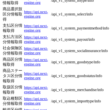
/api_v1_system_iotype/info
engine.org
情報取得
商品選択肢
https://api.next-
区分情報取
/api_v1_system_select/info
engine.org
得
支払区分情
https://api.next-
/api_v1_system_paymentmethod/info
engine.org
報取得
支払方法区
https://api.next-
/api_v1_system_payout/info
engine.org
分情報取得
社会保険区
https://api.next-
/api_v1_system_socialinsurance/info
engine.org
分情報取得
商品区分情
https://api.next-
/api_v1_system_goodstype/info
engine.org
報取得
商品ステー
https://api.next-
タス区分情
/api_v1_system_goodsstatus/info
engine.org
報取得
取扱区分情
https://api.next-
/api_v1_system_merchandise/info
engine.org
報取得
取込種類区
https://api.next-
/api_v1_system_importtype/info
engine.org
分情報取得
輸送区分情