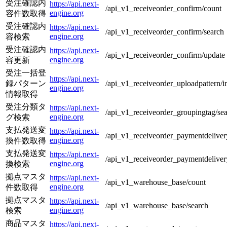
受注確認内
https://api.next-
/api_v1_receiveorder_confirm/count
engine.org
容件数取得
受注確認内
https://api.next-
/api_v1_receiveorder_confirm/search
engine.org
容検索
受注確認内
https://api.next-
/api_v1_receiveorder_confirm/update
engine.org
容更新
受注一括登
https://api.next-
録パターン
/api_v1_receiveorder_uploadpattern/i
engine.org
情報取得
受注分類タ
https://api.next-
/api_v1_receiveorder_groupingtag/se
engine.org
グ検索
支払発送変
https://api.next-
/api_v1_receiveorder_paymentdeliver
engine.org
換件数取得
支払発送変
https://api.next-
/api_v1_receiveorder_paymentdeliver
engine.org
換検索
拠点マスタ
https://api.next-
/api_v1_warehouse_base/count
engine.org
件数取得
拠点マスタ
https://api.next-
/api_v1_warehouse_base/search
engine.org
検索
商品マスタ
https://api.next-