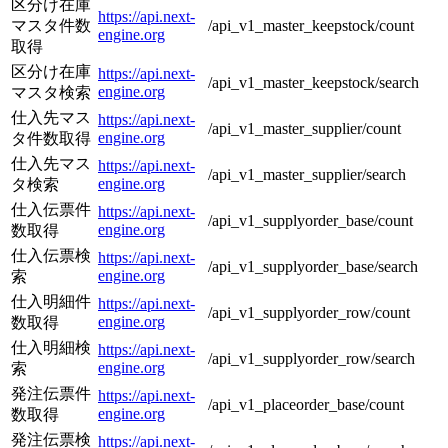
区分け在庫
https://api.next-
マスタ件数
/api_v1_master_keepstock/count
engine.org
取得
区分け在庫
https://api.next-
/api_v1_master_keepstock/search
engine.org
マスタ検索
仕入先マス
https://api.next-
/api_v1_master_supplier/count
engine.org
タ件数取得
仕入先マス
https://api.next-
/api_v1_master_supplier/search
engine.org
タ検索
仕入伝票件
https://api.next-
/api_v1_supplyorder_base/count
engine.org
数取得
仕入伝票検
https://api.next-
/api_v1_supplyorder_base/search
engine.org
索
仕入明細件
https://api.next-
/api_v1_supplyorder_row/count
engine.org
数取得
仕入明細検
https://api.next-
/api_v1_supplyorder_row/search
engine.org
索
発注伝票件
https://api.next-
/api_v1_placeorder_base/count
engine.org
数取得
発注伝票検
https://api.next-