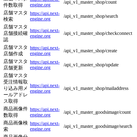
/api_v1_master_shop/count
engine.org
件数取得
店舗マスタ
https://api.next-
/api_v1_master_shop/search
engine.org
検索
店舗マスタ
https://api.next-
店舗接続確
/api_v1_master_shop/checkconnect
engine.org
認
店舗マスタ
https://api.next-
/api_v1_master_shop/create
engine.org
店舗作成
店舗マスタ
https://api.next-
/api_v1_master_shop/update
engine.org
店舗更新
店舗マスタ
受注情報取
https://api.next-
り込み用メ
/api_v1_master_shop/mailaddress
engine.org
ールアドレ
ス取得
商品画像件
https://api.next-
/api_v1_master_goodsimage/count
engine.org
数取得
商品画像検
https://api.next-
/api_v1_master_goodsimage/search
engine.org
索
商品画像分