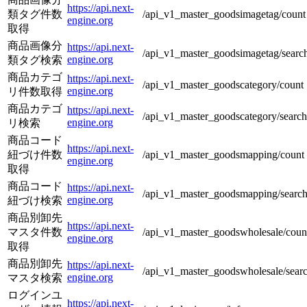
https://api.next-
類タグ件数
/api_v1_master_goodsimagetag/count
engine.org
取得
商品画像分
https://api.next-
/api_v1_master_goodsimagetag/searc
engine.org
類タグ検索
商品カテゴ
https://api.next-
/api_v1_master_goodscategory/count
engine.org
リ件数取得
商品カテゴ
https://api.next-
/api_v1_master_goodscategory/search
engine.org
リ検索
商品コード
https://api.next-
紐づけ件数
/api_v1_master_goodsmapping/count
engine.org
取得
商品コード
https://api.next-
/api_v1_master_goodsmapping/searc
engine.org
紐づけ検索
商品別卸先
https://api.next-
マスタ件数
/api_v1_master_goodswholesale/coun
engine.org
取得
商品別卸先
https://api.next-
/api_v1_master_goodswholesale/sear
engine.org
マスタ検索
ログインユ
https://api.next-