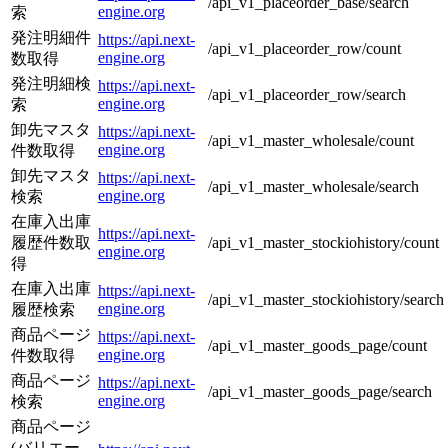
/api_v1_placeorder_base/search
engine.org
索
発注明細件
https://api.next-
/api_v1_placeorder_row/count
engine.org
数取得
発注明細検
https://api.next-
/api_v1_placeorder_row/search
engine.org
索
卸先マスタ
https://api.next-
/api_v1_master_wholesale/count
engine.org
件数取得
卸先マスタ
https://api.next-
/api_v1_master_wholesale/search
engine.org
検索
在庫入出庫
https://api.next-
履歴件数取
/api_v1_master_stockiohistory/count
engine.org
得
在庫入出庫
https://api.next-
/api_v1_master_stockiohistory/search
engine.org
履歴検索
商品ページ
https://api.next-
/api_v1_master_goods_page/count
engine.org
件数取得
商品ページ
https://api.next-
/api_v1_master_goods_page/search
engine.org
検索
商品ページ
(バリエー