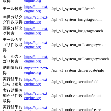
engine.org
取得
https://api.next-
モール検索
/api_v1_system_mall/search
engine.org
画像分類タ
https://api.next-
/api_v1_system_imagetag/count
engine.org
グ件数取得
画像分類タ
https://api.next-
/api_v1_system_imagetag/search
engine.org
グ検索
モールカテ
https://api.next-
ゴリ件数取
/api_v1_system_mallcategory/count
engine.org
得
モールカテ
https://api.next-
/api_v1_system_mallcategory/search
engine.org
ゴリ検索
納期情報取
https://api.next-
/api_v1_system_deliverydate/info
engine.org
得
実行結果お
https://api.next-
/api_v1_notice_execution/add
engine.org
知らせ追加
実行結果お
https://api.next-
知らせ件数
/api_v1_notice_execution/count
engine.org
取得
実行結果お
https://api.next-
/api_v1_notice_execution/search