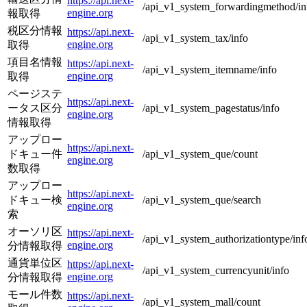
https://api.next-
/api_v1_system_forwardingmethod/in
engine.org
報取得
税区分情報
https://api.next-
/api_v1_system_tax/info
engine.org
取得
項目名情報
https://api.next-
/api_v1_system_itemname/info
engine.org
取得
ページステ
https://api.next-
ータス区分
/api_v1_system_pagestatus/info
engine.org
情報取得
アップロー
https://api.next-
ドキュー件
/api_v1_system_que/count
engine.org
数取得
アップロー
https://api.next-
ドキュー検
/api_v1_system_que/search
engine.org
索
オーソリ区
https://api.next-
/api_v1_system_authorizationtype/inf
engine.org
分情報取得
通貨単位区
https://api.next-
/api_v1_system_currencyunit/info
engine.org
分情報取得
モール件数
https://api.next-
/api_v1_system_mall/count