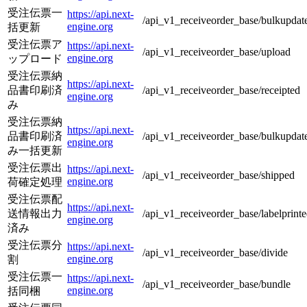
受注伝票一
https://api.next-
/api_v1_receiveorder_base/bulkupdat
engine.org
括更新
受注伝票ア
https://api.next-
/api_v1_receiveorder_base/upload
engine.org
ップロード
受注伝票納
https://api.next-
品書印刷済
/api_v1_receiveorder_base/receipted
engine.org
み
受注伝票納
https://api.next-
品書印刷済
/api_v1_receiveorder_base/bulkupdate
engine.org
み一括更新
受注伝票出
https://api.next-
/api_v1_receiveorder_base/shipped
engine.org
荷確定処理
受注伝票配
https://api.next-
送情報出力
/api_v1_receiveorder_base/labelprint
engine.org
済み
受注伝票分
https://api.next-
/api_v1_receiveorder_base/divide
engine.org
割
受注伝票一
https://api.next-
/api_v1_receiveorder_base/bundle
engine.org
括同梱