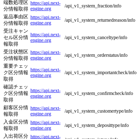
端数処理区
https://api.next-
/api_v1_system_fraction/info
engine.org
分情報取得
返品事由区
https://api.next-
/api_v1_system_returnedreason/info
engine.org
分情報取得
受注キャン
https://api.next-
セル区分情
/api_v1_system_canceltype/info
engine.org
報取得
受注状態区
https://api.next-
/api_v1_system_orderstatus/info
engine.org
分情報取得
重要チェッ
https://api.next-
ク区分情報
/api_v1_system_importantcheck/info
engine.org
取得
確認チェッ
https://api.next-
ク区分情報
/api_v1_system_confirmcheck/info
engine.org
取得
顧客区分情
https://api.next-
/api_v1_system_customertype/info
engine.org
報取得
入金区分情
https://api.next-
/api_v1_system_deposittype/info
engine.org
報取得
入出荷区分
https://api.next-