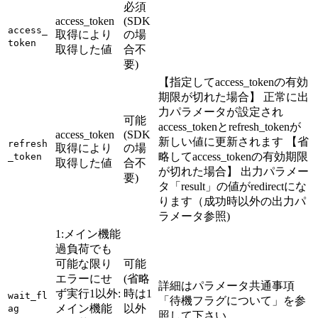
必須
access_token
(SDK
access_
取得により
の場
token
取得した値
合不
要)
【指定してaccess_tokenの有効
期限が切れた場合】 正常に出
力パラメータが設定され
可能
access_tokenとrefresh_tokenが
access_token
(SDK
新しい値に更新されます 【省
refresh
取得により
の場
略してaccess_tokenの有効期限
_token
取得した値
合不
が切れた場合】 出力パラメー
要)
タ「result」の値がredirectにな
ります（成功時以外の出力パ
ラメータ参照)
1:メイン機能
過負荷でも
可能な限り
可能
エラーにせ
(省略
詳細はパラメータ共通事項
ず実行1以外:
時は1
wait_fl
「待機フラグについて」を参
メイン機能
以外
ag
照して下さい