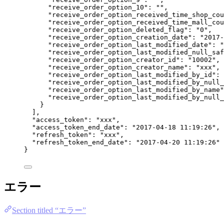
"receive_order_option_10"
: 
""
,
"receive_order_option_received_time_shop_cou
"receive_order_option_received_time_mall_cou
"receive_order_option_deleted_flag"
: 
"
0
"
,
"receive_order_option_creation_date"
: 
"
2017-
"receive_order_option_last_modified_date"
: 
"
"receive_order_option_last_modified_null_saf
"receive_order_option_creator_id"
: 
"
10002
"
,
"receive_order_option_creator_name"
: 
"
xxx
"
,
"receive_order_option_last_modified_by_id"
: 
"receive_order_option_last_modified_by_null_
"receive_order_option_last_modified_by_name"
"receive_order_option_last_modified_by_null_
}
],
"access_token"
: 
"
xxx
"
,
"access_token_end_date"
: 
"
2017-04-18 11:19:26
"
,
"refresh_token"
: 
"
xxx
"
,
"refresh_token_end_date"
: 
"
2017-04-20 11:19:26
"
}
エラー
Section titled “エラー”