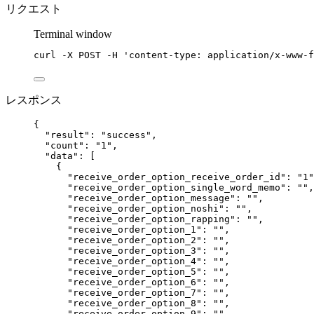
リクエスト
Terminal window
curl
-X
POST
-H
'
content-type: application/x-www-f
レスポンス
{
"result"
: 
"
success
"
,
"count"
: 
"
1
"
,
"data"
: [
{
"receive_order_option_receive_order_id"
: 
"
1
"
"receive_order_option_single_word_memo"
: 
""
,
"receive_order_option_message"
: 
""
,
"receive_order_option_noshi"
: 
""
,
"receive_order_option_rapping"
: 
""
,
"receive_order_option_1"
: 
""
,
"receive_order_option_2"
: 
""
,
"receive_order_option_3"
: 
""
,
"receive_order_option_4"
: 
""
,
"receive_order_option_5"
: 
""
,
"receive_order_option_6"
: 
""
,
"receive_order_option_7"
: 
""
,
"receive_order_option_8"
: 
""
,
"receive_order_option_9"
: 
""
,