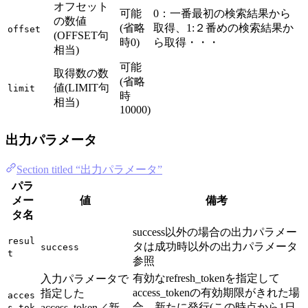
オフセット
可能
0：一番最初の検索結果から
の数値
(省略
取得、1:２番めの検索結果か
offset
(OFFSET句
時0)
ら取得・・・
相当)
可能
取得数の数
(省略
値(LIMIT句
limit
時
相当)
10000)
出力パラメータ
Section titled “出力パラメータ”
パラ
メー
値
備考
タ名
success以外の場合の出力パラメー
resul
タは成功時以外の出力パラメータ
success
t
参照
有効なrefresh_tokenを指定して
入力パラメータで
access_tokenの有効期限がきれた場
指定した
acces
合、新たに発行(この時点から1日
access_token／新
s_tok