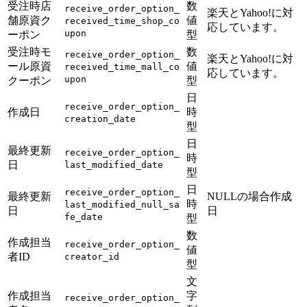
受注時店
数
receive_order_option_
楽天とYahoo!に対
舗原資ク
値
received_time_shop_co
応しています。
upon
ーポン
型
受注時モ
数
receive_order_option_
楽天とYahoo!に対
ール原資
値
received_time_mall_co
応しています。
upon
クーポン
型
日
receive_order_option_
作成日
時
creation_date
型
日
最終更新
receive_order_option_
時
日
last_modified_date
型
日
receive_order_option_
最終更新
NULLの場合作成
時
last_modified_null_sa
日
日
fe_date
型
数
作成担当
receive_order_option_
値
者ID
creator_id
型
文
作成担当
字
receive_order_option_