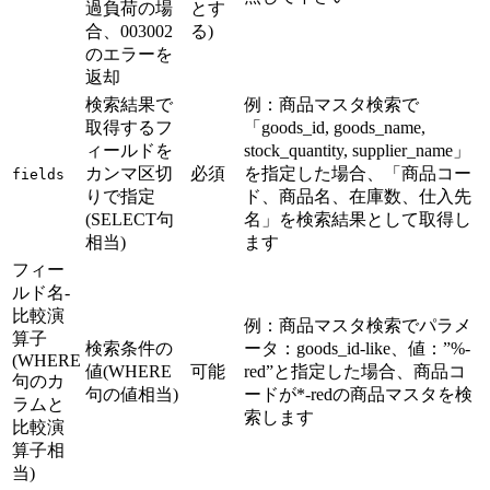
過負荷の場
とす
合、003002
る)
のエラーを
返却
検索結果で
例：商品マスタ検索で
取得するフ
「goods_id, goods_name,
ィールドを
stock_quantity, supplier_name」
カンマ区切
必須
を指定した場合、「商品コー
fields
りで指定
ド、商品名、在庫数、仕入先
(SELECT句
名」を検索結果として取得し
相当)
ます
フィー
ルド名-
比較演
例：商品マスタ検索でパラメ
算子
検索条件の
ータ：goods_id-like、値：”%-
(WHERE
値(WHERE
可能
red”と指定した場合、商品コ
句のカ
句の値相当)
ードが*-redの商品マスタを検
ラムと
索します
比較演
算子相
当)