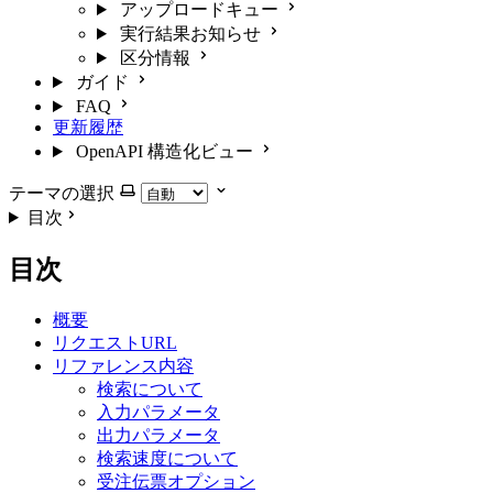
アップロードキュー
実行結果お知らせ
区分情報
ガイド
FAQ
更新履歴
OpenAPI 構造化ビュー
テーマの選択
目次
目次
概要
リクエストURL
リファレンス内容
検索について
入力パラメータ
出力パラメータ
検索速度について
受注伝票オプション