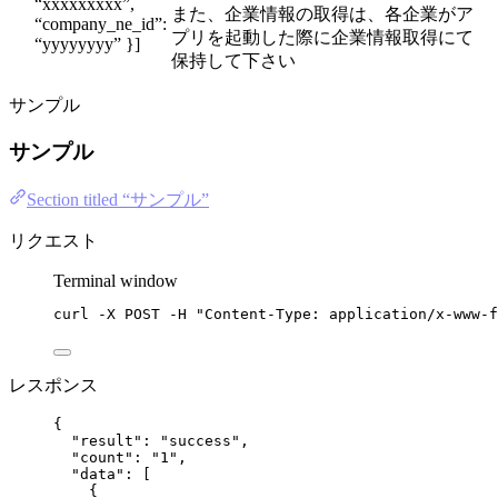
“xxxxxxxxx”,
また、企業情報の取得は、各企業がア
“company_ne_id”:
プリを起動した際に企業情報取得にて
“yyyyyyyy” }]
保持して下さい
サンプル
サンプル
Section titled “サンプル”
リクエスト
Terminal window
curl
-X
POST
-H
"
Content-Type: application/x-www-f
レスポンス
{
"result"
: 
"
success
"
,
"count"
: 
"
1
"
,
"data"
: [
{