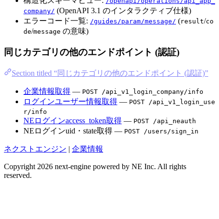
構造化スキーマビュー:
/openapi/operations/api_app_
(OpenAPI 3.1 のインタラクティブ仕様)
company/
エラーコード一覧:
(
/
/guides/param/message/
result
co
/
の意味)
de
message
同じカテゴリの他のエンドポイント (認証)
Section titled “同じカテゴリの他のエンドポイント (認証)”
企業情報取得
—
POST /api_v1_login_company/info
ログインユーザー情報取得
—
POST /api_v1_login_use
r/info
NEログインaccess_token取得
—
POST /api_neauth
NEログインuid・state取得 —
POST /users/sign_in
ネクストエンジン
|
企業情報
Copyright 2026 next-engine powered by NE Inc. All rights
reserved.