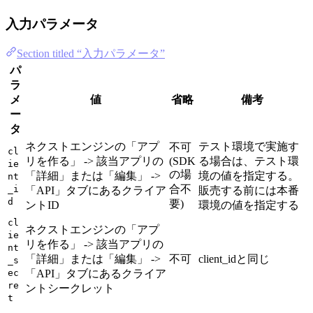
入力パラメータ
Section titled “入力パラメータ”
パ
ラ
メ
値
省略
備考
ー
タ
ネクストエンジンの「アプ
テスト環境で実施す
不可
cl
リを作る」 -> 該当アプリの
(SDK
る場合は、テスト環
ie
の場
「詳細」または「編集」 ->
境の値を指定する。
nt
合不
_i
「API」タブにあるクライア
販売する前には本番
d
要)
ントID
環境の値を指定する
cl
ネクストエンジンの「アプ
ie
リを作る」 -> 該当アプリの
nt
「詳細」または「編集」 ->
不可
client_idと同じ
_s
ec
「API」タブにあるクライア
re
ントシークレット
t