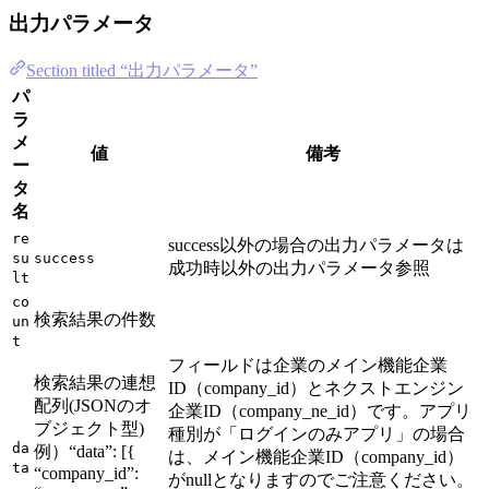
出力パラメータ
Section titled “出力パラメータ”
パ
ラ
メ
値
備考
ー
タ
名
re
success以外の場合の出力パラメータは
su
success
成功時以外の出力パラメータ参照
lt
co
検索結果の件数
un
t
フィールドは企業のメイン機能企業
検索結果の連想
ID（company_id）とネクストエンジン
配列(JSONのオ
企業ID（company_ne_id）です。アプリ
ブジェクト型)
種別が「ログインのみアプリ」の場合
da
例）“data”: [{
は、メイン機能企業ID（company_id）
ta
“company_id”:
がnullとなりますのでご注意ください。