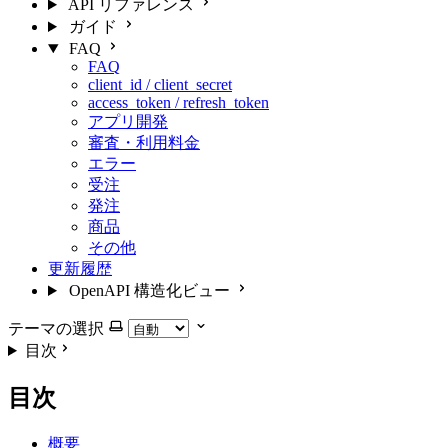
API リファレンス
ガイド
FAQ
FAQ
client_id / client_secret
access_token / refresh_token
アプリ開発
審査・利用料金
エラー
受注
発注
商品
その他
更新履歴
OpenAPI 構造化ビュー
テーマの選択
目次
目次
概要