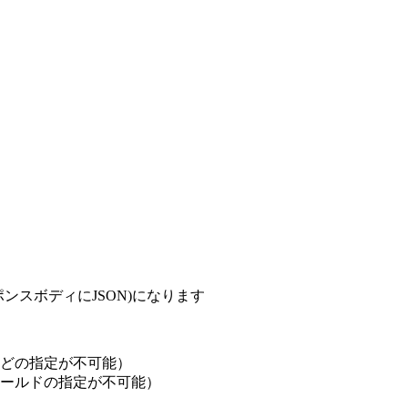
ンスボディにJSON)になります
どの指定が不可能）
ールドの指定が不可能）