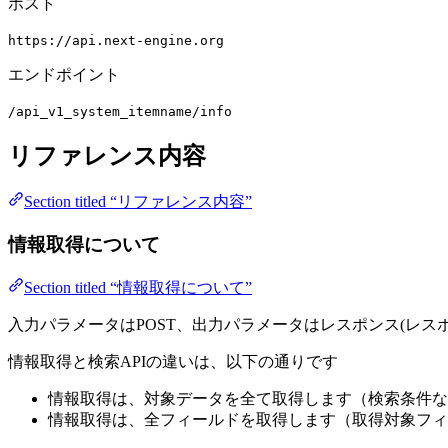
ホスト
https://api.next-engine.org
エンドポイント
/api_v1_system_itemname/info
リファレンス内容
Section titled “リファレンス内容”
情報取得について
Section titled “情報取得について”
入力パラメータはPOST、出力パラメータはレスポンス(レスポ
情報取得と検索APIの違いは、以下の通りです
情報取得は、対象データを全て取得します（検索条件な
情報取得は、全フィールドを取得します（取得対象フィ