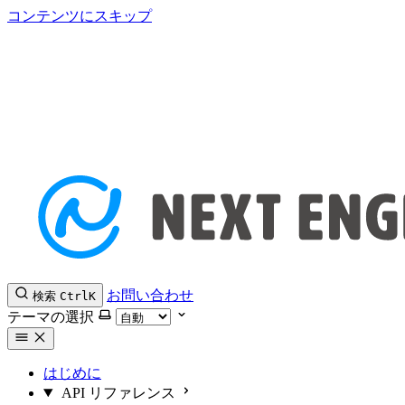
コンテンツにスキップ
お問い合わせ
検索
Ctrl
K
テーマの選択
はじめに
API リファレンス