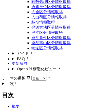
端数処理区分情報取得
通貨単位区分情報取得
入金区分情報取得
入出荷区分情報取得
納期情報取得
発送方法区分情報取得
発注区分情報取得
発注条件区分情報取得
返品事由区分情報取得
輸送区分情報取得
ガイド
FAQ
更新履歴
OpenAPI 構造化ビュー
テーマの選択
目次
目次
概要