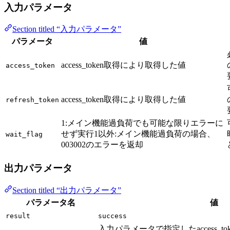
入力パラメータ
Section titled “入力パラメータ”
パラメータ
値
access_token取得により取得した値
access_token
access_token取得により取得した値
refresh_token
1:メイン機能過負荷でも可能な限りエラーに
せず実行1以外:メイン機能過負荷の場合、
wait_flag
003002のエラーを返却
出力パラメータ
Section titled “出力パラメータ”
パラメータ名
値
result
success
入力パラメータで指定したaccess_t