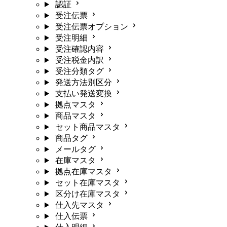
認証
受注伝票
受注伝票オプション
受注明細
受注確認内容
受注税金内訳
受注分類タグ
発送方法別区分
支払い発送変換
拠点マスタ
商品マスタ
セット商品マスタ
商品タグ
メールタグ
在庫マスタ
拠点在庫マスタ
セット在庫マスタ
区分け在庫マスタ
仕入先マスタ
仕入伝票