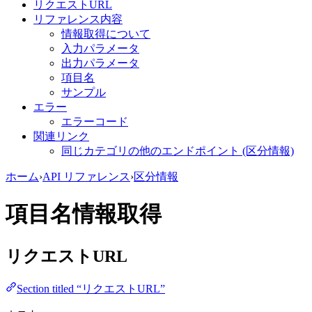
リクエストURL
リファレンス内容
情報取得について
入力パラメータ
出力パラメータ
項目名
サンプル
エラー
エラーコード
関連リンク
同じカテゴリの他のエンドポイント (区分情報)
ホーム
›
API リファレンス
›
区分情報
項目名情報取得
リクエストURL
Section titled “リクエストURL”