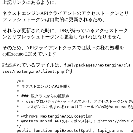
上記リンクにあるように、
ネクストエンジンAPIクライアントのアクセストークンとリ
フレッシュトークンは自動的に更新されるため、
それらが更新された時に、DBが持っているアクセストーク
ンとリフレッシュトークンも更新しなければなりません
そのため、APIクライアントクラスでは以下の様な処理を
apiExecuteに加えています
記述されているファイルは、
fuel/packages/nextengine/cla
です
sses/nextengine/client.php
/**
* ネクストエンジンAPIを叩く
*
* ### 親クラスからの拡張点
* - userプロパティがセットされており、アクセストークンが
* - レスポンスに含まれるresultフィールドの値がsucce
*
* @throws NextengineApiException
* @return mixed APIのレスポンス詳しくはhttps://develop
*/
public function apiExecute($path, $api_params = a