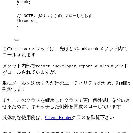
break;
}
// NOTE: 握りつぶさずにスローしなおす
throw $e;
}
}
この
メソッドは、先ほどのapiExecuteメソッド内で
failover
コールされます
メソッド内部で
,
メソッド
reportToDeveloper
reportToSales
がコールされていますが、
単にメールを送信するだけのユーティリティのため、詳細は
割愛します
また、このクラスを継承したクラスで更に例外処理を分岐さ
せるために、キャッチした例外を再度スローしています
具体的な使用例は、
Client_Router
クラスを御覧下さい