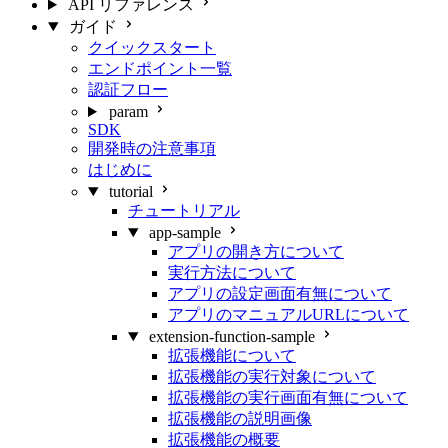
API リファレンス
ガイド
クイックスタート
エンドポイント一覧
認証フロー
param
SDK
開発時の注意事項
はじめに
tutorial
チュートリアル
app-sample
アプリの開き方について
実行方法について
アプリの設定画面有無について
アプリのマニュアルURLについて
extension-function-sample
拡張機能について
拡張機能の実行対象について
拡張機能の実行画面有無について
拡張機能の説明画像
拡張機能の概要