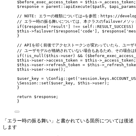
$before_exec_access_token = $this->_access_token;
$response = parent::apiExecute($path, $api_params
// NOTE: エラーの種類については→を参照：https://developer.
// エラー時の振る舞いについては、本クラスのfailoverメソ
if($response['result'] !== self::RESULT_SUCCESS) 
$this->failover($response['code'], $response['mes
}
// APIを叩く前後でアクセストークンが変わっていたら、ユー
// ユーザモデルが格納されていない場合もあるため、その場合は
if(!is_null($this->user) && ($before_exec_access_
$this->user->access_token = $this->_access_token;
$this->user->refresh_token = $this->_refresh_toke
$this->user->save();
$user_key = \Config::get('session.keys.ACCOUNT_US
\Session::set($user_key, $this->user);
}
return $response;
}
「エラー時の振る舞い」と書かれている箇所については後述
します