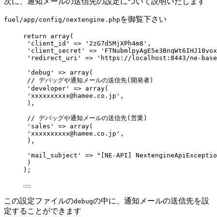
次に、通知メールの送信先の設定について説明いたします
を御覧下さい
fuel/app/config/nextengine.php
return array(
'client_id' => '2zG7d5MjXPh4m8',
'client_secret' => 'FTNubmlpyAgE5e3BnqWt6IHJ18vox
'redirect_uri' => 'https://localhost:8443/ne-base
'debug' => array(
// デバッグや通知メールの送信先(開発者)
'developer' => array(
'xxxxxxxxxx@hamee.co.jp',
),
// デバッグや通知メールの送信先(営業)
'sales' => array(
'xxxxxxxxxx@hamee.co.jp',
),
'mail_subject' => "[NE-API] NextengineApiExceptio
)
);
この設定ファイルの
の中に、通知メールの送信先を設
debug
定することができます