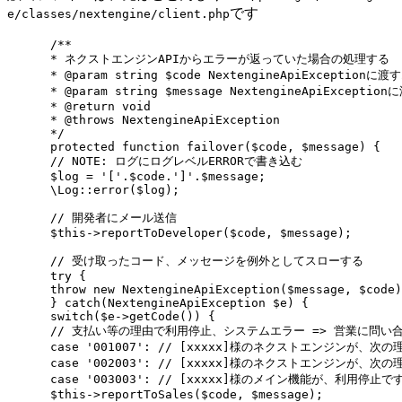
です
e/classes/nextengine/client.php
/**
* ネクストエンジンAPIからエラーが返っていた場合の処理する
* @param string $code NextengineApiException
* @param string $message NextengineApiExcep
* @return void
* @throws NextengineApiException
*/
protected function failover($code, $message) {
// NOTE: ログにログレベルERRORで書き込む
$log = '['.$code.']'.$message;
\Log::error($log);
// 開発者にメール送信
$this->reportToDeveloper($code, $message);
// 受け取ったコード、メッセージを例外としてスローする
try {
throw new NextengineApiException($message, $code)
} catch(NextengineApiException $e) {
switch($e->getCode()) {
// 支払い等の理由で利用停止、システムエラー => 営業に問
case '001007': // [xxxxx]様のネクストエンジンが、
case '002003': // [xxxxx]様のネクストエンジンが、
case '003003': // [xxxxx]様のメイン機能が、利用停止で
$this->reportToSales($code, $message);