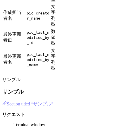
文
作成担当
字
pic_creato
者名
列
r_name
型
数
pic_last_m
最終更新
値
odified_by
者ID
_id
型
文
pic_last_m
最終更新
字
odified_by
者名
列
_name
型
サンプル
サンプル
Section titled “サンプル”
リクエスト
Terminal window