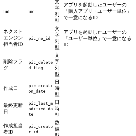
文
アプリを起動したユーザーの
字
「購入アプリ・ユーザー単位」
uid
uid
列
で一意になるID
型
文
ネクスト
アプリを起動したユーザーの
字
エンジン
「ユーザー単位」で一意になる
pic_ne_id
列
担当者ID
ID
型
文
削除フラ
字
pic_delete
グ
列
d_flag
型
日
pic_creati
作成日
時
on_date
型
日
pic_last_m
最終更新
時
odified_da
日
te
型
数
作成担当
pic_creato
値
者ID
r_id
型