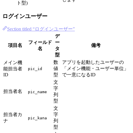
ト型)
ログインユーザー
Section titled “ログインユーザー”
デ
フィールド
ー
項目名
備考
名
タ
型
数
アプリを起動したユーザーの
メイン機
値
「メイン機能・ユーザー単位」
能担当者
pic_id
ID
型
で一意になるID
文
字
担当者名
pic_name
列
型
文
担当者カ
字
pic_kana
ナ
列
型