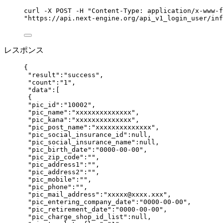
curl
-X
POST
-H
"
Content-Type: application/x-www-f
"
https://api.next-engine.org/api_v1_login_user/inf
レスポンス
{
"result"
:
"
success
"
,
"count"
:
"
1
"
,
"data"
:[
{
"pic_id"
:
"
10002
"
,
"pic_name"
:
"
xxxxxxxxxxxxxx
"
,
"pic_kana"
:
"
xxxxxxxxxxxxxx
"
,
"pic_post_name"
:
"
xxxxxxxxxxxxxx
"
,
"pic_social_insurance_id"
:
null
,
"pic_social_insurance_name"
:
null
,
"pic_birth_date"
:
"
0000-00-00
"
,
"pic_zip_code"
:
""
,
"pic_address1"
:
""
,
"pic_address2"
:
""
,
"pic_mobile"
:
""
,
"pic_phone"
:
""
,
"pic_mail_address"
:
"
xxxxx@xxxx.xxx
"
,
"pic_entering_company_date"
:
"
0000-00-00
"
,
"pic_retirement_date"
:
"
0000-00-00
"
,
"pic_charge_shop_id_list"
:
null
,