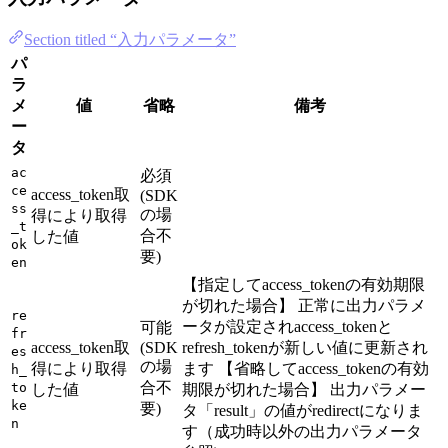
Section titled “入力パラメータ”
パ
ラ
メ
値
省略
備考
ー
タ
ac
必須
ce
access_token取
(SDK
ss
の場
得により取得
_t
合不
した値
ok
要)
en
【指定してaccess_tokenの有効期限
が切れた場合】 正常に出力パラメ
re
ータが設定されaccess_tokenと
可能
fr
access_token取
(SDK
refresh_tokenが新しい値に更新され
es
の場
得により取得
ます 【省略してaccess_tokenの有効
h_
合不
to
した値
期限が切れた場合】 出力パラメー
ke
要)
タ「result」の値がredirectになりま
n
す（成功時以外の出力パラメータ