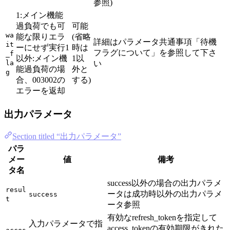
参照)
1:メイン機能
過負荷でも可
可能
wa
能な限りエラ
(省略
詳細はパラメータ共通事項「待機
it
ーにせず実行1
時は
フラグについて」を参照して下さ
_f
以外:メイン機
1以
la
い
能過負荷の場
外と
g
合、003002の
する)
エラーを返却
出力パラメータ
Section titled “出力パラメータ”
パラ
メー
値
備考
タ名
success以外の場合の出力パラメ
resul
ータは成功時以外の出力パラメ
success
t
ータ参照
有効なrefresh_tokenを指定して
入力パラメータで指
access_tokenの有効期限がきれた