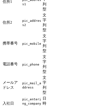
住所1
列
s1
型
文
字
pic_addres
住所2
列
s2
型
文
字
携帯番号
pic_mobile
列
型
文
字
電話番号
pic_phone
列
型
文
メールア
字
pic_mail_a
ドレス
列
ddress
型
日
pic_enteri
入社日
時
ng_company