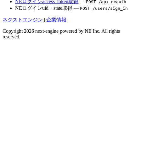
NEログインaccess_token取得
—
POST /api_neauth
NEログインuid・state取得 —
POST /users/sign_in
ネクストエンジン
|
企業情報
Copyright 2026 next-engine powered by NE Inc. All rights
reserved.