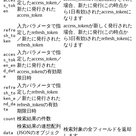
acces
定したaccess_token／
場合、新たに発行(この時点か
s_tok
新たに発行された
en
ら1日有効)されたaccess_tokenに
access_token
なります
access_tokenが新しく発行された
入力パラメータで指
refre
場合、新たに発行(この時点か
定したrefresh_token
sh_to
ら3日有効)されたrefresh_tokenに
／新たに発行された
ken
refresh_token
なります
入力パラメータで指
acces
定したaccess_token／
s_tok
新たに発行された
en_en
d_dat
access_tokenの有効期
e
限日時
入力パラメータで指
refre
定したrefresh_token
sh_to
／新たに発行された
ken_e
nd_da
refresh_tokenの有効
te
期限日時
検索結果の件数
count
検索結果の連想配列
検索対象の全フィールドを返却
(JSONのオブジェク
data
します