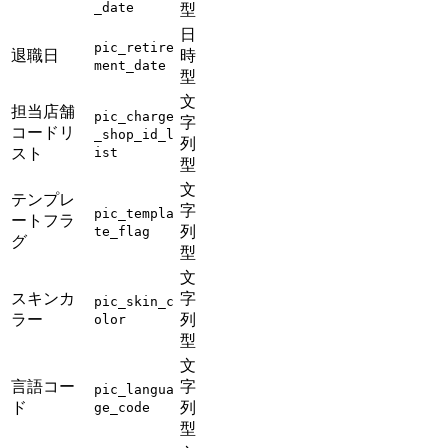
_date
型
日
pic_retire
退職日
時
ment_date
型
文
担当店舗
pic_charge
字
コードリ
_shop_id_l
列
スト
ist
型
文
テンプレ
字
pic_templa
ートフラ
列
te_flag
グ
型
文
スキンカ
字
pic_skin_c
ラー
列
olor
型
文
言語コー
字
pic_langua
ド
列
ge_code
型