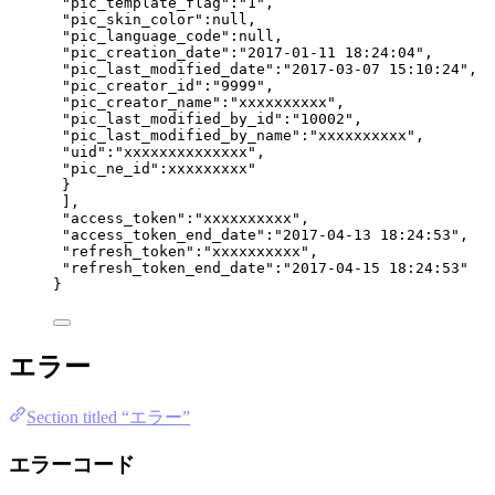
"pic_template_flag"
:
"
1
"
,
"pic_skin_color"
:
null
,
"pic_language_code"
:
null
,
"pic_creation_date"
:
"
2017-01-11 18:24:04
"
,
"pic_last_modified_date"
:
"
2017-03-07 15:10:24
"
,
"pic_creator_id"
:
"
9999
"
,
"pic_creator_name"
:
"
xxxxxxxxxx
"
,
"pic_last_modified_by_id"
:
"
10002
"
,
"pic_last_modified_by_name"
:
"
xxxxxxxxxx
"
,
"uid"
:
"
xxxxxxxxxxxxxx
"
,
"pic_ne_id"
:
xxxxxxxxx
"
}
],
"
access_token
"
:
"
xxxxxxxxxx
"
,
"
access_token_end_date
"
:
"
2017-04-13
18
:
24
:
53
"
,
"
refresh_token
"
:
"
xxxxxxxxxx
"
,
"
refresh_token_end_date
"
:
"
2017-04-15
18
:
24
:
53
"
}
エラー
Section titled “エラー”
エラーコード