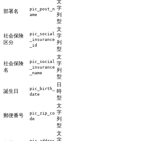
文
字
pic_post_n
部署名
列
ame
型
文
pic_social
社会保険
字
_insurance
区分
列
_id
型
文
pic_social
社会保険
字
_insurance
名
列
_name
型
日
pic_birth_
誕生日
時
date
型
文
字
pic_zip_co
郵便番号
列
de
型
文
字
pic_addres