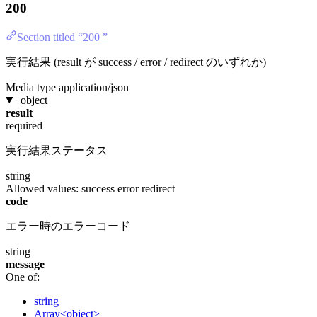
200
Section titled “200 ”
実行結果 (result が success / error / redirect のいずれか)
Media type
application/json
object
result
required
実行結果ステータス
string
Allowed values:
success
error
redirect
code
エラー時のエラーコード
string
message
One of:
string
Array<object>