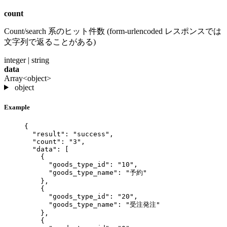
count
Count/search 系のヒット件数 (form-urlencoded レスポンスでは
文字列で返ることがある)
integer | string
data
Array<object>
object
Example
{
"result"
: 
"
success
"
,
"count"
: 
"
3
"
,
"data"
: [
{
"goods_type_id"
: 
"
10
"
,
"goods_type_name"
: 
"
予約
"
},
{
"goods_type_id"
: 
"
20
"
,
"goods_type_name"
: 
"
受注発注
"
},
{