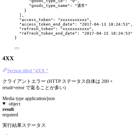
"goods_type_id"
: 
"
0
"
,
"goods_type_name"
: 
"
通常
"
}
],
"access_token"
: 
"
xxxxxxxxxxx
"
,
"access_token_end_date"
: 
"
2017-04-13 18:24:53
"
,
"refresh_token"
: 
"
xxxxxxxxxxx
"
,
"refresh_token_end_date"
: 
"
2017-04-15 18:24:53
"
}
4XX
Section titled “4XX ”
クライアントエラー (HTTP ステータス自体は 200 +
result=error で返ることが多い)
Media type
application/json
object
result
required
実行結果ステータス