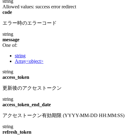
string
Allowed values:
success
error
redirect
code
エラー時のエラーコード
string
message
One of:
string
Array<object>
string
access_token
更新後のアクセストークン
string
access_token_end_date
アクセストークン有効期限 (YYYY-MM-DD HH:MM:SS)
string
refresh_token