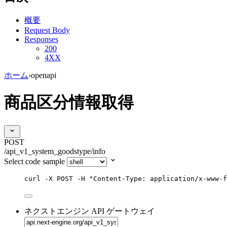
概要
Request Body
Responses
200
4XX
ホーム
›
openapi
商品区分情報取得
POST
/api_v1_system_goodstype/info
Select code sample
curl
-X
POST
-H
"
Content-Type: application/x-www-f
ネクストエンジン API ゲートウェイ