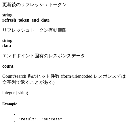
更新後のリフレッシュトークン
string
refresh_token_end_date
リフレッシュトークン有効期限
string
data
エンドポイント固有のレスポンスデータ
count
Count/search 系のヒット件数 (form-urlencoded レスポンスでは
文字列で返ることがある)
integer | string
Example
{
"result"
: 
"
success
"
}