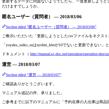
更新するデータに問題ないようでしたら、一度更新しようとし
だけますでしょうか。
匿名ユーザー（質問者） — 2018/03/06
Section titled “匿名ユーザー（質問者） — 2018/03/06”
ご教示いただいた「更新しようとしたcsvファイルをネクス
「yoyaku_zaiko_suはsyohin_kbnが10でないと
ドキュメント（
http://manual.ec-doc.net/operation/operation-tips/za
運営 — 2018/03/07
Section titled “運営 — 2018/03/07”
ご確認ありがとうございます。
マニュアル追記の件、承りました。
ご参考までに以下のマニュアルに「予約在庫の入出庫は商品区