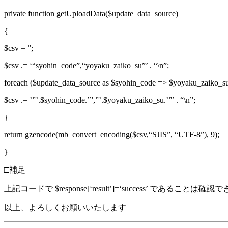
private function getUploadData($update_data_source)
{
$csv = ”;
$csv .= ‘“syohin_code”,“yoyaku_zaiko_su”’ . “\n”;
foreach ($update_data_source as $syohin_code => $yoyaku_zaiko_su
$csv .= ’”’.$syohin_code.’”,”’.$yoyaku_zaiko_su.’”’ . “\n”;
}
return gzencode(mb_convert_encoding($csv,“SJIS”, “UTF-8”), 9);
}
□補足
上記コードで $response[‘result’]=‘success’ であることは確
以上、よろしくお願いいたします