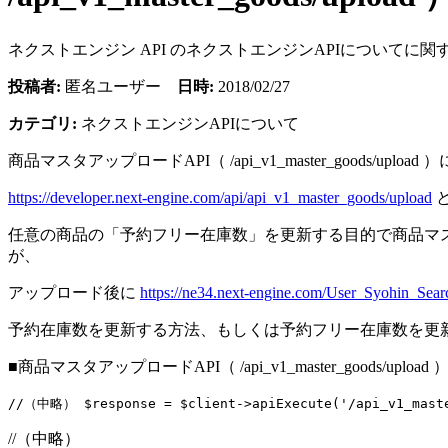
ネクストエンジン API のネクストエンジンAPIについて
投稿者:
匿名ユーザー
日時:
2018/02/27
カテゴリ:
ネクストエンジンAPIについて
商品マスタアップロードAPI（ /api_v1_master_goods/upload
https://developer.next-engine.com/api/api_v1_master_goods/upload
任意の商品の「予約フリー在庫数」を更新する目的で商品マスタアップロー
が、
アップロード後に
https://ne34.next-engine.com/User_Syohin_Sear
予約在庫数を更新する方法、もしくは予約フリー在庫数を更
■商品マスタアップロードAPI（ /api_v1_master_goods/uplo
//（中略） $response = $client->apiExecute('/api_v1_master
//（中略）