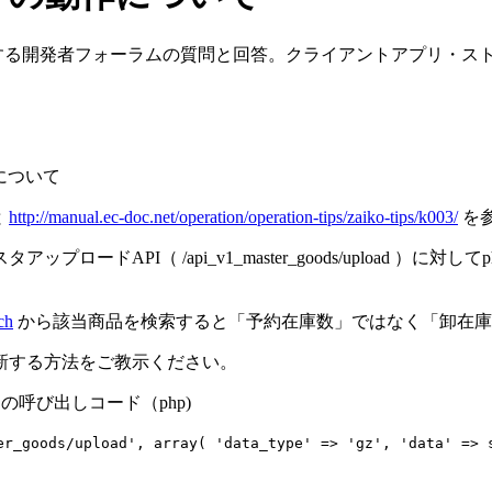
に関する開発者フォーラムの質問と回答。クライアントアプリ・ス
 ）について
と
http://manual.ec-doc.net/operation/operation-tips/zaiko-tips/k003/
を
ドAPI（ /api_v1_master_goods/upload 
ch
から該当商品を検索すると「予約在庫数」ではなく「卸在庫
新する方法をご教示ください。
ad ）の呼び出しコード（php)
_goods/upload', array( 'data_type' => 'gz', 'data' => s