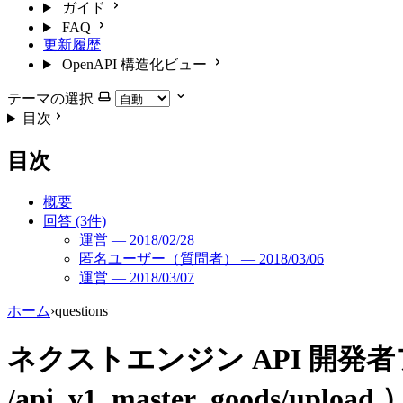
ガイド
FAQ
更新履歴
OpenAPI 構造化ビュー
テーマの選択
目次
目次
概要
回答 (3件)
運営 — 2018/02/28
匿名ユーザー（質問者） — 2018/03/06
運営 — 2018/03/07
ホーム
›
questions
ネクストエンジン API 開発
/api_v1_master_goods/up