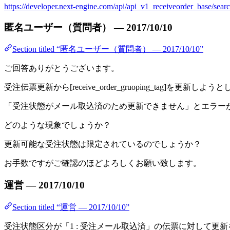
https://developer.next-engine.com/api/api_v1_receiveorder_base/sear
匿名ユーザー（質問者） — 2017/10/10
Section titled “匿名ユーザー（質問者） — 2017/10/10”
ご回答ありがとうございます。
受注伝票更新から[receive_order_gruoping_tag]を更新しよ
「受注状態がメール取込済のため更新できません」とエラー
どのような現象でしょうか？
更新可能な受注状態は限定されているのでしょうか？
お手数ですがご確認のほどよろしくお願い致します。
運営 — 2017/10/10
Section titled “運営 — 2017/10/10”
受注状態区分が「1 : 受注メール取込済」の伝票に対して更