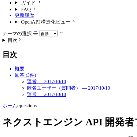
ガイド
FAQ
更新履歴
OpenAPI 構造化ビュー
テーマの選択
目次
目次
概要
回答 (3件)
運営 — 2017/10/10
匿名ユーザー（質問者） — 2017/10/10
運営 — 2017/10/10
ホーム
›
questions
ネクストエンジン API 開発