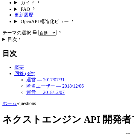
ガイド
FAQ
更新履歴
OpenAPI 構造化ビュー
テーマの選択
目次
目次
概要
回答 (3件)
運営 — 2017/07/31
匿名ユーザー — 2018/12/06
運営 — 2018/12/07
ホーム
›
questions
ネクストエンジン API 開発