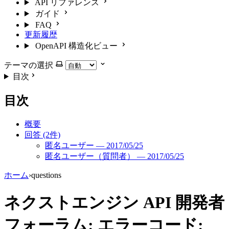
API リファレンス
ガイド
FAQ
更新履歴
OpenAPI 構造化ビュー
テーマの選択
目次
目次
概要
回答 (2件)
匿名ユーザー — 2017/05/25
匿名ユーザー（質問者） — 2017/05/25
ホーム
›
questions
ネクストエンジン API 開発者
フォーラム: エラーコード: