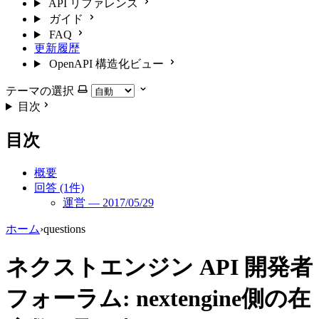
API リファレンス
ガイド
FAQ
更新履歴
OpenAPI 構造化ビュー
テーマの選択
目次
目次
概要
回答 (1件)
運営 — 2017/05/29
ホーム
›
questions
ネクストエンジン API 開発者
フォーラム: nextengine側の在