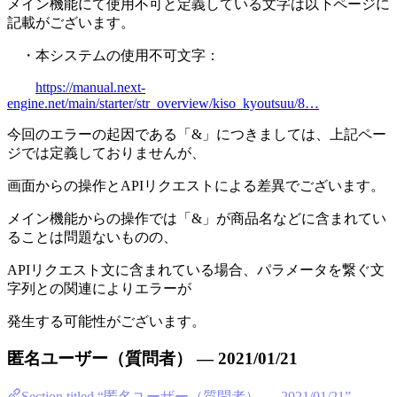
メイン機能にて使用不可と定義している文字は以下ページに
記載がございます。
・本システムの使用不可文字：
https://manual.next-
engine.net/main/starter/str_overview/kiso_kyoutsuu/8…
今回のエラーの起因である「&」につきましては、上記ペー
ジでは定義しておりませんが、
画面からの操作とAPIリクエストによる差異でございます。
メイン機能からの操作では「&」が商品名などに含まれてい
ることは問題ないものの、
APIリクエスト文に含まれている場合、パラメータを繋ぐ文
字列との関連によりエラーが
発生する可能性がございます。
匿名ユーザー（質問者） — 2021/01/21
Section titled “匿名ユーザー（質問者） — 2021/01/21”