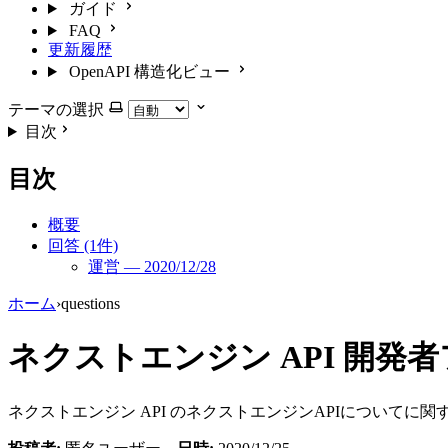
ガイド
FAQ
更新履歴
OpenAPI 構造化ビュー
テーマの選択
目次
目次
概要
回答 (1件)
運営 — 2020/12/28
ホーム
›
questions
ネクストエンジン API 開発者
ネクストエンジン API のネクストエンジンAPIについて