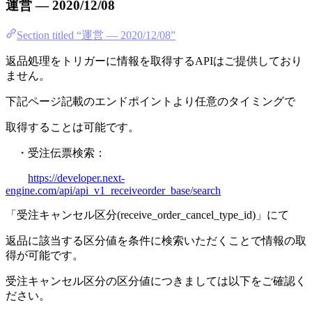
運営 — 2020/12/08
Section titled “運営 — 2020/12/08”
返品処理をトリガーに情報を取得するAPIはご提供しており
ません。
下記ページ記載のエンドポイントより任意のタイミングで
取得することは可能です。
・受注伝票検索：
https://developer.next-
engine.com/api/api_v1_receiveorder_base/search
「受注キャンセル区分(receive_order_cancel_type_id)」にて
返品に該当する区分値を条件に検索いただくことで情報の取
得が可能です。
受注キャンセル区分の区分値につきましては以下をご確認く
ださい。