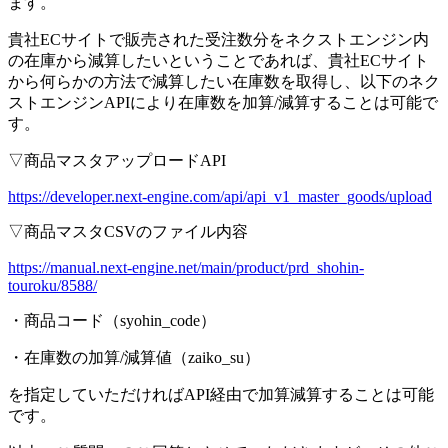
ます。
貴社ECサイトで販売された受注数分をネクストエンジン内
の在庫から減算したいということであれば、貴社ECサイト
から何らかの方法で減算したい在庫数を取得し、以下のネク
ストエンジンAPIにより在庫数を加算/減算することは可能で
す。
▽商品マスタアップロードAPI
https://developer.next-engine.com/api/api_v1_master_goods/upload
▽商品マスタCSVのファイル内容
https://manual.next-engine.net/main/product/prd_shohin-
touroku/8588/
・商品コード（syohin_code）
・在庫数の加算/減算値（zaiko_su）
を指定していただければAPI経由で加算減算することは可能
です。